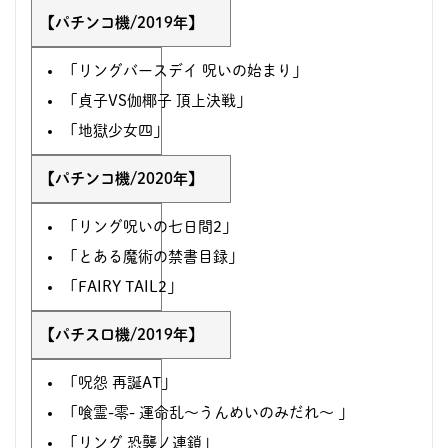
【パチンコ機/2019年】
「リングバースデイ 呪いの始まり」
「貞子VS伽椰子 頂上決戦」
「地獄少女四」
【パチンコ機/2020年】
「リング呪いの七日間2」
「とある魔術の禁書目録」
「FAIRY TAIL2」
【パチスロ機/2019年】
「呪怨 再誕AT」
「喰霊-零- 運命乱～うんめいのみだれ～ 」
「リング 恐襲ノ連鎖」