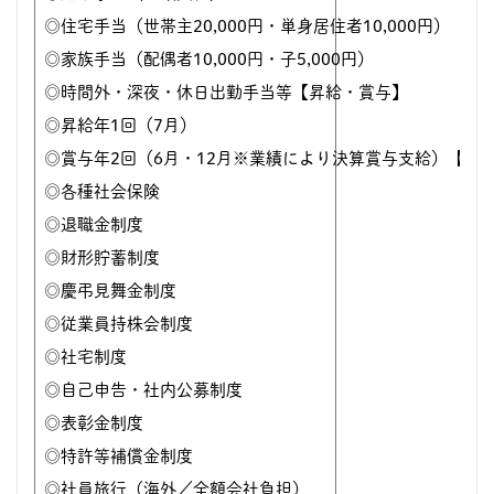
◎住宅手当（世帯主20,000円・単身居住者10,000円）
◎家族手当（配偶者10,000円・子5,000円）
◎時間外・深夜・休日出勤手当等【昇給・賞与】
◎昇給年1回（7月）
◎賞与年2回（6月・12月※業績により決算賞与支給）【福
◎各種社会保険
◎退職金制度
◎財形貯蓄制度
◎慶弔見舞金制度
◎従業員持株会制度
◎社宅制度
◎自己申告・社内公募制度
◎表彰金制度
◎特許等補償金制度
◎社員旅行（海外／全額会社負担）