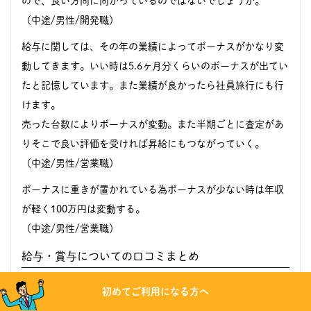
ので、良い方向に向かっているのではないでしょうか。
（中途/男性/開発職）
給与に関しては、その年の業績によってボーナスがかなり変
動してきます。いい時は5.6ヶ月分くらいのボーナスが出てい
たと記憶しています。また業績が良かったら社員旅行にも行
けます。
売った台数によりボーナスが変動。また半期ごとに査定があ
りそこで良い評価を受ければ昇給にもつながっていく。
（中途/男性/営業職）
ボーナスに重きが置かれている為ボーナスが少ない時は年収
が軽く100万円は変動する。
（中途/男性/営業職）
給与・賞与についての口コミまとめ
藤商事の給与・賞与についての口コミからは、
基本給として
初めてご利用になる方へ
は平均的
で、
年収は業績によって変動する賞与の影響が大き