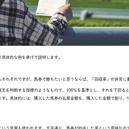
り具体的な例を挙げて説明します。
人それぞれですが、馬券で勝ちたいと思うならば、「回収率」が非常に
収支を判断する指標のようなもので、100％を基準とし、それを下回る
ます。具体的には、購入した馬券の払戻金額を、購入した金額で割り、1
。
という言葉も使われます。文字通り、馬券が的中した率という意味なの