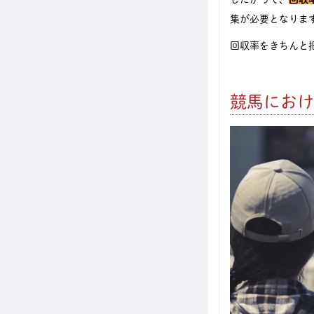
集が必要となりま
回収率をきちんと
競馬におけ