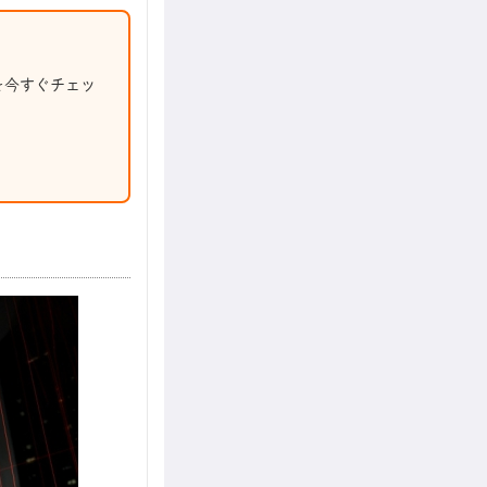
を今すぐチェッ