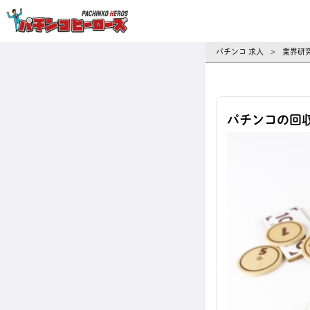
パチンコ求人・転職ならパチンコヒーロ
パチンコ 求人
業界研
>
パチンコの回