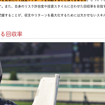
す。また、自身のリスク許容度や投資スタイルに合わせた回収率を目指
把握することが、収支やリターンを最大化するためには欠かせないスキ
る回収率