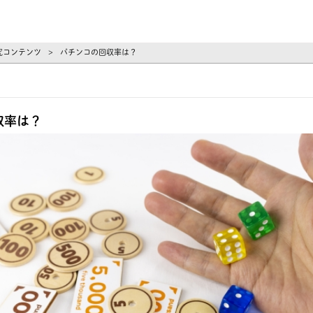
ーズ
究コンテンツ
パチンコの回収率は？
>
収率は？