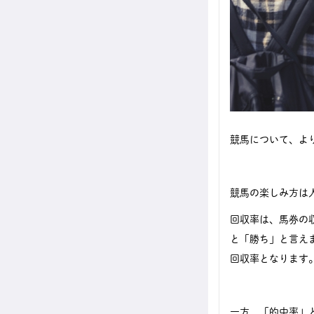
競馬について、よ
競馬の楽しみ方は
回収率は、馬券の
と「勝ち」と言え
回収率となります
一方、「的中率」