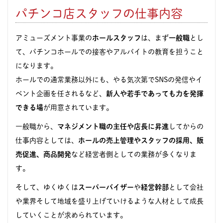
昇給金額/昇給率：800円~12,000円/月(前年度実績)
パチンコ店スタッフの仕事内容
勤務地
前年度の賞与：あり/年2回 177,000円~1,050,000円(前年
アミューズメント事業の
ホールスタッフ
は、まず
一般職
とし
〒038-3803
て、パチンコホールでの接客やアルバイトの教育を担うこと
勤務時間
青森県南津軽郡藤崎町大字西豊田3-1-4 FORUM-1 藤崎店
になります。
就業時間：8:00~16:45/15:15~0:00
ホールでの通常業務以外にも、やる気次第でSNSの発信やイ
ベント企画を任されるなど、
新人や若手であっても力を発揮
休日
※交代制(シフト制)
できる場
が用意されています。
週休二日制：毎週
休憩時間：45分
一般職から、
マネジメント職の主任や店長に昇進
してからの
休暇
仕事内容としては、
ホールの売上管理やスタッフの採用、販
売促進、商品開発
など経営者側としての業務が多くなりま
有給休暇(年当たりの日数/入社6ヶ月経過後)：10日
す。
福利厚生
年間休日数：105日
そして、ゆくゆくは
スーパーバイザー
や
経営幹部
として会社
や業界そして地域を盛り上げていけるような人材として成長
していくことが求められています。