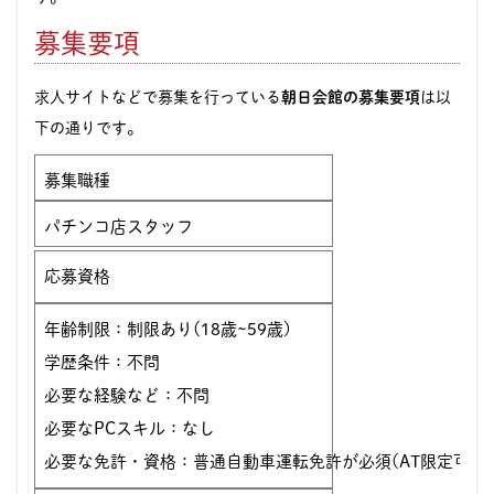
募集要項
求人サイトなどで募集を行っている
朝日会館の募集要項
は以
下の通りです。
募集職種
パチンコ店スタッフ
応募資格
年齢制限：制限あり(18歳~59歳)
学歴条件：不問
必要な経験など：不問
必要なPCスキル：なし
必要な免許・資格：普通自動車運転免許が必須(AT限定可)