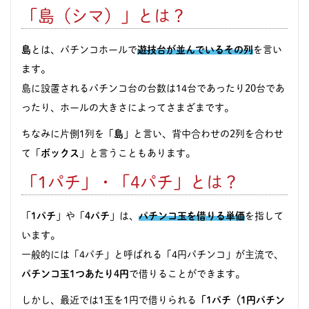
「島（シマ）」とは？
島
とは、パチンコホールで
遊技台が並んでいるその列
を言い
ます。
島に設置されるパチンコ台の台数は14台であったり20台であ
ったり、ホールの大きさによってさまざまです。
ちなみに片側1列を「
島
」と言い、背中合わせの2列を合わせ
て「
ボックス
」と言うこともあります。
「1パチ」・「4パチ」とは？
「
1パチ
」や「
4パチ
」は、
パチンコ玉を借りる単価
を指して
います。
一般的には「4パチ」と呼ばれる「4円パチンコ」が主流で、
パチンコ玉1つあたり4円
で借りることができます。
しかし、最近では1玉を1円で借りられる
「1パチ（1円パチン