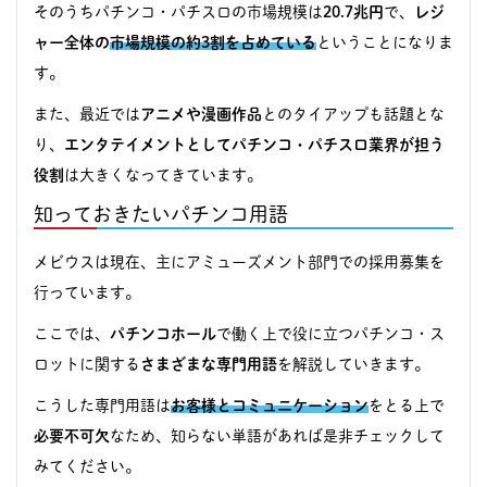
そのうちパチンコ・パチスロの市場規模は
20.7兆円
で、
レジ
ャー全体の
市場規模の約3割を占めている
ということになりま
す。
また、最近では
アニメや漫画作品
とのタイアップも話題とな
り、
エンタテイメントとしてパチンコ・パチスロ業界が担う
役割
は大きくなってきています。
知っておきたいパチンコ用語
メビウスは現在、主にアミューズメント部門での採用募集を
行っています。
ここでは、
パチンコホール
で働く上で役に立つパチンコ・ス
ロットに関する
さまざまな専門用語
を解説していきます。
こうした専門用語は
お客様とコミュニケーション
をとる上で
必要不可欠
なため、知らない単語があれば是非チェックして
みてください。