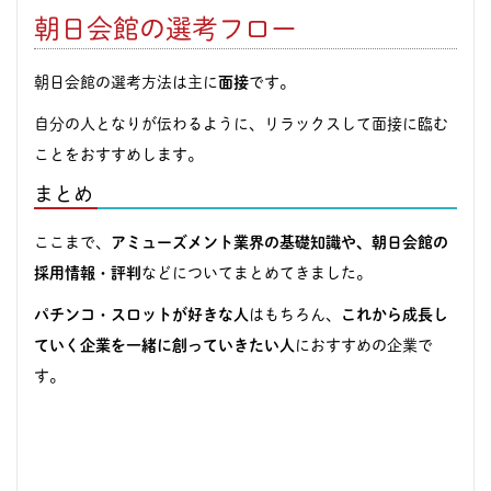
朝日会館の選考フロー
朝日会館の選考方法は主に
面接
です。
加入している社会保険：社会保険完備/雇用保険/労災保険/
自分の人となりが伝わるように、リラックスして面接に臨む
退職金制度：あり
ことをおすすめします。
退職金共済：未加入
まとめ
駐車場無料
ここまで、
アミューズメント業界の基礎知識や、朝日会館の
カラオケ・ボウリングなどの社員割引制度
採用情報・評判
などについてまとめてきました。
定年・再雇用
パチンコ・スロットが好きな人
はもちろん、
これから成長し
ていく企業を一緒に創っていきたい人
におすすめの企業で
定年：あり(定年年齢：一律60歳)
す。
再雇用制度：あり(上限年齢：上限65歳まで)
勤務延長：なし