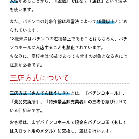
入性
があることから、
『遊戯』ではなく『遊技』
という漢字
を使います。
また、パチンコの対象年齢は風営法によって
18歳以上
と定め
られています。
18歳未満はパチンコの遊技禁止であることはもちろん、パチ
ンコホールに
入店することも禁止
されています。
ちなみに、高校生は18歳であっても禁止の対象となる点には
注意が必要です。
三店方式について
三店方式（さんてんほうしき）
とは、
『パチンコホール』、
『景品交換所』、『特殊景品卸売業者』の三者
を結び付けて
いる仕組みです。
お客様は、まずパチンコホールで
現金をパチンコ玉（もしく
はスロット用のメダル）に交換
し、遊技を行います。