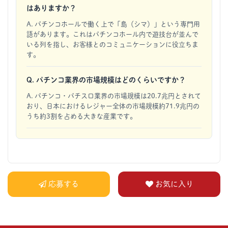
はありますか？
A. パチンコホールで働く上で「島（シマ）」という専門用
語があります。これはパチンコホール内で遊技台が並んで
いる列を指し、お客様とのコミュニケーションに役立ちま
す。
Q. パチンコ業界の市場規模はどのくらいですか？
A. パチンコ・パチスロ業界の市場規模は20.7兆円とされて
おり、日本におけるレジャー全体の市場規模約71.9兆円の
うち約3割を占める大きな産業です。
応募する
お気に入り