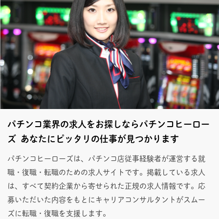
パチンコ業界の求人をお探しならパチンコヒーロー
ズ あなたにピッタリの仕事が見つかります
パチンコヒーローズは、パチンコ店従事経験者が運営する就
職・復職・転職のための求人サイトです。掲載している求人
は、すべて契約企業から寄せられた正規の求人情報です。応
募いただいた内容をもとにキャリアコンサルタントがスムー
ズに転職・復職を支援します。