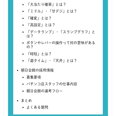
「大当たり確率」とは？
「ミドル」・「甘デジ」とは？
「確変」とは？
「高設定」とは？
「データランプ」・「スランプグラフ」と
は？
ボタンやレバーの操作って何の意味がある
の？
「時短」とは？
「遊タイム」・「天井」とは？
朝日会館の採用情報
募集要項
パチンコ店スタッフの仕事内容
朝日会館の選考フロー
まとめ
よくある質問