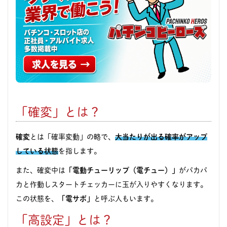
「確変」とは？
確変
とは「確率変動」の略で、
大当たりが出る確率がアップ
している状態
を指します。
また、確変中は
「電動チューリップ（電チュー）」
がパカパ
カと作動しスタートチェッカーに玉が入りやすくなります。
この状態を、
「電サポ」
と呼ぶ人もいます。
「高設定」とは？