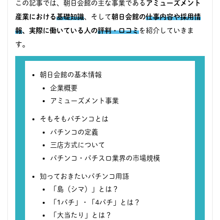
この記事では、朝日会館の主な事業である
アミューズメント
産業における
基礎知識
、そして
朝日会館の
仕事内容や採用情
報
、実際に働いている人の
評判・口コミ
を紹介していきま
す。
朝日会館の基本情報
企業概要
アミューズメント事業
そもそもパチンコとは
パチンコの定義
三店方式について
パチンコ・パチスロ業界の市場規模
知っておきたいパチンコ用語
「島（シマ）」とは？
「1パチ」・「4パチ」とは？
「大当たり」とは？