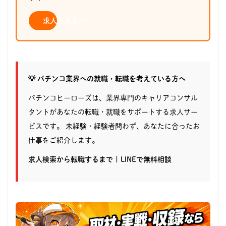
求人を見る →
💡 パチンコ業界への就職・転職を考えている方へ
パチンコヒーローズは、業界専門のキャリアコンサル
タントがあなたの転職・就職をサポートする求人サー
ビスです。 未経験・経験者問わず、あなたに合ったお
仕事をご紹介します。
求人検索から転職するまで
|
LINEで無料相談