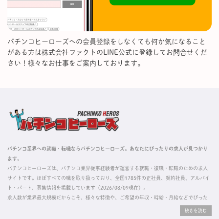
パチンコヒーローズへの会員登録をしなくても何か気になること
がある方は株式会社ファクトのLINE公式に登録してお問合せくだ
さい！様々なお仕事をご案内しております。
パチンコ業界への就職・転職ならパチンコヒーローズ。あなたにぴったりの求人が見つかり
ます。
パチンコヒーローズは、パチンコ業界従事経験者が運営する就職・復職・転職のための求人
サイトです。ほぼすべての職を取り扱っており、全国1785件の正社員、契約社員、アルバイ
ト・パート、募集情報を掲載しています（2026/08/09現在）。
求人数が業界最大規模だからこそ、様々な特徴や、ご希望の年収・時給・月給などでぴった
りな求人を探すことができ、ご利用者の約96%の方に「満足」とお答えいただいています。
掲載している求人は、すべて契約法人様から寄せられた正規の求人情報です。応募いただい