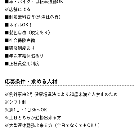
■車・バイク・自転車通勤OK
※店舗による
■制服無料貸与(洗濯は各自)
■ネイルOK！
■髪色自由（規定あり）
■社会保険完備
■研修制度あり
■年次有給休暇あり
■正社員登用制度
応募条件・求める人材
※例外事由2号 健康増進法により20歳未満立入禁止のため
※シフト制
※週1日・1日3h～OK！
※土日どちらか勤務出来る方
※大型連休勤務出来る方（全日でなくてもOK！）