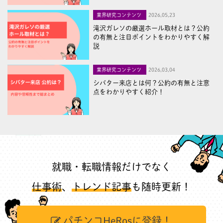
業界研究コンテンツ
2026,05,23
滝沢ガレソの厳選ホール取材とは？公約
の有無と注目ポイントをわかりやすく解
説
業界研究コンテンツ
2026,03,04
シバター来店とは何？公約の有無と注意
点をわかりやすく紹介！
就職・転職情報だけでなく
仕事術
、
トレンド記事
も随時更新！
パチンコHeRosに登録！