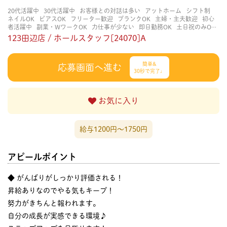
20代活躍中
30代活躍中
お客様との対話は多い
アットホーム
シフト制
ネイルOK
ピアスOK
フリーター歓迎
ブランクOK
主婦・主夫歓迎
初心
者活躍中
副業・WワークOK
力仕事が少ない
即日勤務OK
土日祝のみOK
扶養内勤務OK
未経験・初心者OK
知識・経験不要
知識・経験豊富
立ち仕
123田辺店 / ホールスタッフ[24070]A
事
経験者・有資格者歓迎
自分の都合に合わせやすい
賑やかな職場
長く
働ける
長期歓迎
髪色自由
簡単&
応募画面へ進む
30秒で完了♩
お気に入り
給与1200円〜1750円
アピールポイント
◆ がんばりがしっかり評価される！
昇給ありなのでやる気もキープ！
努力がきちんと報われます。
自分の成長が実感できる環境♪