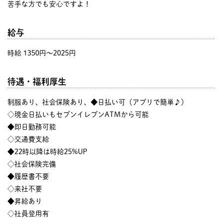
苦手な方でも安心ですよ！
給与
時給 1350円〜2025円
待遇・福利厚生
制服あり、社会保険あり、◆日払い可（アプリで簡単♪）
◇現金日払いもセブンイレブンATMから可能
◆即日勤務可能
◇交通費支給
◆22時以降は時給25%UP
◇社会保険完備
◆履歴書不要
◇来社不要
◆昇給あり
◇社員登用有