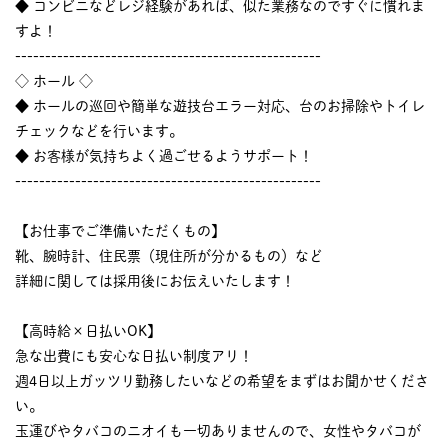
◆ コンビニなどレジ経験があれば、似た業務なのですぐに慣れま
すよ！
---------------------------------------------------
◇ ホール ◇
◆ ホールの巡回や簡単な遊技台エラー対応、台のお掃除やトイレ
チェックなどを行います。
◆ お客様が気持ちよく過ごせるようサポート！
---------------------------------------------------
【お仕事でご準備いただくもの】
靴、腕時計、住民票（現住所が分かるもの）など
詳細に関しては採用後にお伝えいたします！
【高時給×日払いOK】
急な出費にも安心な日払い制度アリ！
週4日以上ガッツリ勤務したいなどの希望をまずはお聞かせくださ
い。
玉運びやタバコのニオイも一切ありませんので、女性やタバコが