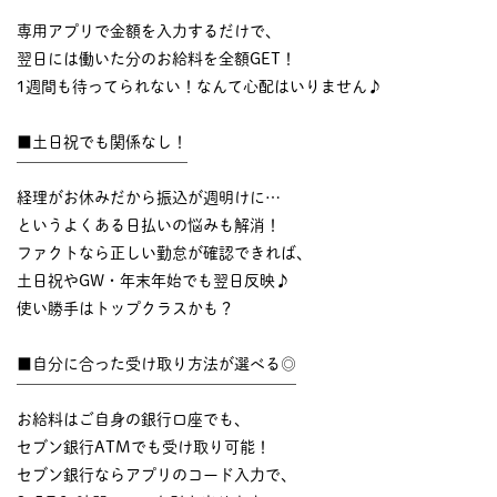
￣￣￣￣￣￣￣￣￣￣
専用アプリで金額を入力するだけで、
翌日には働いた分のお給料を全額GET！
1週間も待ってられない！なんて心配はいりません♪
■土日祝でも関係なし！
￣￣￣￣￣￣￣￣￣￣￣
経理がお休みだから振込が週明けに…
というよくある日払いの悩みも解消！
ファクトなら正しい勤怠が確認できれば、
土日祝やGW・年末年始でも翌日反映♪
使い勝手はトップクラスかも？
■自分に合った受け取り方法が選べる◎
￣￣￣￣￣￣￣￣￣￣￣￣￣￣￣￣￣￣
お給料はご自身の銀行口座でも、
セブン銀行ATMでも受け取り可能！
セブン銀行ならアプリのコード入力で、