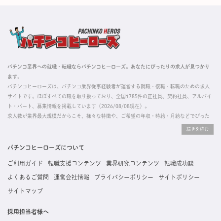
パチンコ業界への就職・転職ならパチンコヒーローズ。あなたにぴったりの求人が見つかり
ます。
パチンコヒーローズは、パチンコ業界従事経験者が運営する就職・復職・転職のための求人
サイトです。ほぼすべての職を取り扱っており、全国1785件の正社員、契約社員、アルバイ
ト・パート、募集情報を掲載しています（2026/08/08現在）。
求人数が業界最大規模だからこそ、様々な特徴や、ご希望の年収・時給・月給などでぴった
りな求人を探すことができ、ご利用者の約96%の方に「満足」とお答えいただいています。
掲載している求人は、すべて契約法人様から寄せられた正規の求人情報です。応募いただい
た内容はすぐに直接事業所に届くためスムーズに転職・復職できます。
パチンコヒーローズについて
ご利用ガイド
転職支援コンテンツ
業界研究コンテンツ
転職成功談
よくあるご質問
運営会社情報
プライバシーポリシー
サイトポリシー
サイトマップ
採用担当者様へ