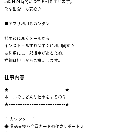
365日24時間いつでも引き出せます。
急な出費にも安心♪
■アプリ利用もカンタン！
￣￣￣￣￣￣￣￣￣￣￣￣
採用後に届くメールから
インストールすればすぐに利用開始♪
※利用には一部規定があるため、
詳細は担当からご説明します。
仕事内容
★--------------------------------★
ホールではどんな仕事をするの？
★--------------------------------★
◇ カウンター ◇
◆ 景品交換や会員カードの作成サポート♪