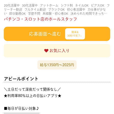
20代活躍中
30代活躍中
アットホーム
シフト制
ネイルOK
ピアスOK
フ
リーター歓迎
フルタイム歓迎
ブランクOK
初心者活躍中
力仕事が少な
い
即日勤務OK
学歴不問
未経験・初心者OK
決められた時間できっちり
立ち仕事
経験者・有資格者歓迎
自分の都合に合わせやすい
賑やかな職場
パチンコ・スロット店のホールスタッフ
週4日以上OK
長く働ける
長期歓迎
簡単&
応募画面へ進む
30秒で完了♩
お気に入り
給与1350円〜2025円
アピールポイント
＼土日だって深夜だって関係なし／
★利用率80％以上の日払いアプリ★
■毎日が日払い対象♪