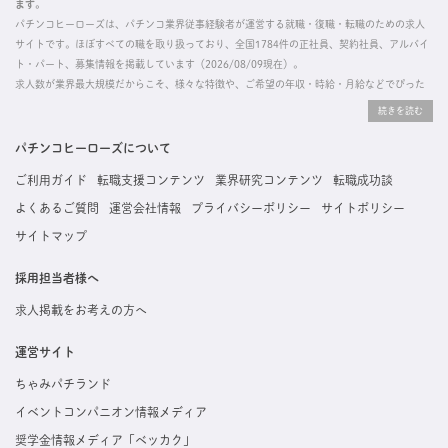
ます。
パチンコヒーローズは、パチンコ業界従事経験者が運営する就職・復職・転職のための求人
サイトです。ほぼすべての職を取り扱っており、全国1784件の正社員、契約社員、アルバイ
ト・パート、募集情報を掲載しています（2026/08/09現在）。
求人数が業界最大規模だからこそ、様々な特徴や、ご希望の年収・時給・月給などでぴった
りな求人を探すことができ、ご利用者の約96%の方に「満足」とお答えいただいています。
掲載している求人は、すべて契約法人様から寄せられた正規の求人情報です。応募いただい
た内容はすぐに直接事業所に届くためスムーズに転職・復職できます。
パチンコヒーローズについて
ご利用ガイド
転職支援コンテンツ
業界研究コンテンツ
転職成功談
よくあるご質問
運営会社情報
プライバシーポリシー
サイトポリシー
サイトマップ
採用担当者様へ
求人掲載をお考えの方へ
運営サイト
ちゃみパチランド
イベントコンパニオン情報メディア
奨学金情報メディア「ベッカク」