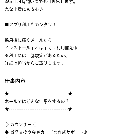
365日24時間いつでも引き出せます。
急な出費にも安心♪
■アプリ利用もカンタン！
￣￣￣￣￣￣￣￣￣￣￣￣
採用後に届くメールから
インストールすればすぐに利用開始♪
※利用には一部規定があるため、
詳細は担当からご説明します。
仕事内容
★--------------------------------★
ホールではどんな仕事をするの？
★--------------------------------★
◇ カウンター ◇
◆ 景品交換や会員カードの作成サポート♪