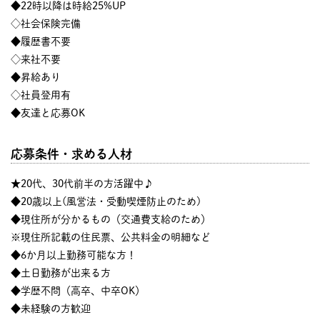
◆22時以降は時給25%UP
◇社会保険完備
◆履歴書不要
◇来社不要
◆昇給あり
◇社員登用有
◆友達と応募OK
応募条件・求める人材
★20代、30代前半の方活躍中♪
◆20歳以上(風営法・受動喫煙防止のため)
◆現住所が分かるもの（交通費支給のため）
※現住所記載の住民票、公共料金の明細など
◆6か月以上勤務可能な方！
◆土日勤務が出来る方
◆学歴不問（高卒、中卒OK）
◆未経験の方歓迎