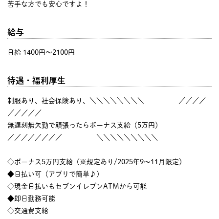
苦手な方でも安心ですよ！
給与
日給 1400円〜2100円
待遇・福利厚生
制服あり、社会保険あり、＼＼＼＼＼＼＼＼ ／／／／
／／／／／
無遅刻無欠勤で頑張ったらボーナス支給（5万円）
／／／／／／／／ ＼＼＼＼＼＼＼＼＼
◇ボーナス5万円支給（※規定あり/2025年9～11月限定）
◆日払い可（アプリで簡単♪）
◇現金日払いもセブンイレブンATMから可能
◆即日勤務可能
◇交通費支給