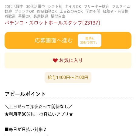
20代活躍中
30代活躍中
シフト制
ネイルOK
フリーター歓迎
フルタイム
歓迎
ブランクOK
即日勤務OK
土日祝のみOK
学歴不問
経験者・有資格
者歓迎
茶髪OK
長期歓迎
髪型自由
パチンコ・スロットホールスタッフ[23137]
簡単&
応募画面へ進む
30秒で完了♩
お気に入り
給与1400円〜2100円
アピールポイント
＼土日だって深夜だって関係なし／
★利用率80％以上の日払いアプリ★
■毎日が日払い対象♪