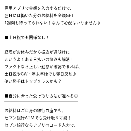
￣￣￣￣￣￣￣￣￣￣
専用アプリで金額を入力するだけで、
翌日には働いた分のお給料を全額GET！
1週間も待ってられない！なんて心配はいりません♪
■土日祝でも関係なし！
￣￣￣￣￣￣￣￣￣￣￣
経理がお休みだから振込が週明けに…
というよくある日払いの悩みも解消！
ファクトなら正しい勤怠が確認できれば、
土日祝やGW・年末年始でも翌日反映♪
使い勝手はトップクラスかも？
■自分に合った受け取り方法が選べる◎
￣￣￣￣￣￣￣￣￣￣￣￣￣￣￣￣￣￣
お給料はご自身の銀行口座でも、
セブン銀行ATMでも受け取り可能！
セブン銀行ならアプリのコード入力で、