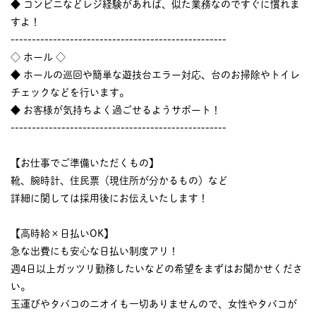
◆ コンビニなどレジ経験があれば、似た業務なのですぐに慣れま
すよ！
---------------------------------------------------
◇ ホール ◇
◆ ホールの巡回や簡単な遊技台エラー対応、台のお掃除やトイレ
チェックなどを行います。
◆ お客様が気持ちよく過ごせるようサポート！
---------------------------------------------------
【お仕事でご準備いただくもの】
靴、腕時計、住民票（現住所が分かるもの）など
詳細に関しては採用後にお伝えいたします！
【高時給×日払いOK】
急な出費にも安心な日払い制度アリ！
週4日以上ガッツリ勤務したいなどの希望をまずはお聞かせくださ
い。
玉運びやタバコのニオイも一切ありませんので、女性やタバコが