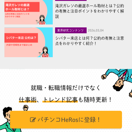
滝沢ガレソの厳選ホール取材とは？公約
の有無と注目ポイントをわかりやすく解
説
業界研究コンテンツ
2026,03,04
シバター来店とは何？公約の有無と注意
点をわかりやすく紹介！
就職・転職情報だけでなく
仕事術
、
トレンド記事
も随時更新！
パチンコHeRosに登録！