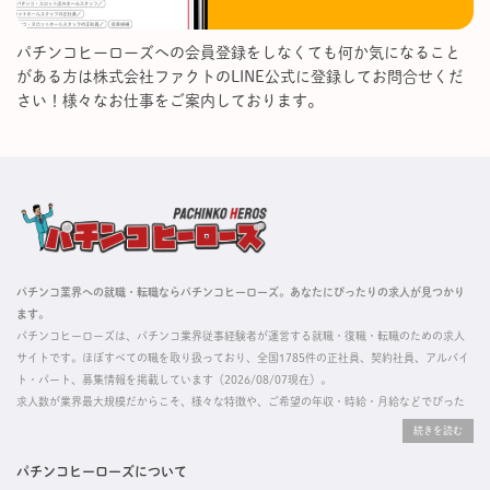
パチンコヒーローズへの会員登録をしなくても何か気になること
がある方は株式会社ファクトのLINE公式に登録してお問合せくだ
さい！様々なお仕事をご案内しております。
パチンコ業界への就職・転職ならパチンコヒーローズ。あなたにぴったりの求人が見つかり
ます。
パチンコヒーローズは、パチンコ業界従事経験者が運営する就職・復職・転職のための求人
サイトです。ほぼすべての職を取り扱っており、全国1785件の正社員、契約社員、アルバイ
ト・パート、募集情報を掲載しています（2026/08/07現在）。
求人数が業界最大規模だからこそ、様々な特徴や、ご希望の年収・時給・月給などでぴった
りな求人を探すことができ、ご利用者の約96%の方に「満足」とお答えいただいています。
掲載している求人は、すべて契約法人様から寄せられた正規の求人情報です。応募いただい
た内容はすぐに直接事業所に届くためスムーズに転職・復職できます。
パチンコヒーローズについて