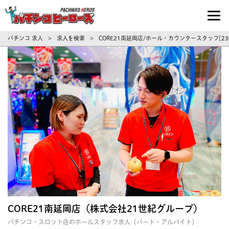
パチンコ求人・転職ならパチンコヒーロ
パチンコ 求人
求人を検索
CORE21南延岡店/ホール・カウンタースタッフ[
>
>
CORE21南延岡店（株式会社21世紀グループ）
パチンコ・スロット店のホールスタッフ求人（パート・アルバイト）