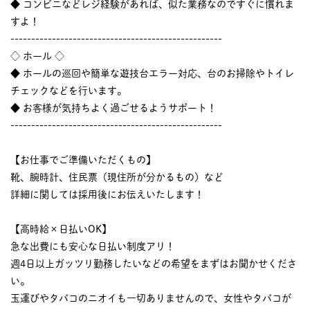
◆ コンビニなどレジ経験があれば、似た業務なのですぐに慣れま
すよ！
---------------------------------------------------
◇ ホール ◇
◆ ホールの巡回や簡単な遊技台エラー対応、台のお掃除やトイレ
チェックなどを行います。
◆ お客様が気持ちよく過ごせるようサポート！
---------------------------------------------------
【お仕事でご準備いただくもの】
靴、腕時計、住民票（現住所が分かるもの）など
詳細に関しては採用後にお伝えいたします！
【高時給×日払いOK】
急な出費にも安心な日払い制度アリ！
週4日以上ガッツリ勤務したいなどの希望をまずはお聞かせくださ
い。
玉運びやタバコのニオイも一切ありませんので、女性やタバコが