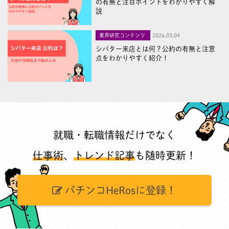
の有無と注目ポイントをわかりやすく解
説
業界研究コンテンツ
2026,03,04
シバター来店とは何？公約の有無と注意
点をわかりやすく紹介！
就職・転職情報だけでなく
仕事術
、
トレンド記事
も随時更新！
パチンコHeRosに登録！