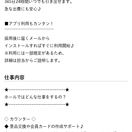
365日24時間いつでも引き出せます。
急な出費にも安心♪
■アプリ利用もカンタン！
￣￣￣￣￣￣￣￣￣￣￣￣
採用後に届くメールから
インストールすればすぐに利用開始♪
※利用には一部規定があるため、
詳細は担当からご説明します。
仕事内容
★--------------------------------★
ホールではどんな仕事をするの？
★--------------------------------★
◇ カウンター ◇
◆ 景品交換や会員カードの作成サポート♪