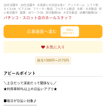
20代活躍中
30代活躍中
お客様との対話は多い
アットホーム
シフト制
ネイルOK
ピアスOK
フリーター歓迎
フルタイム歓迎
主婦・主夫歓迎
初
心者活躍中
副業・WワークOK
即日勤務OK
大学生歓迎
扶養内勤務OK
未経験・初心者OK
知識・経験不要
経験者・有資格者歓迎
茶髪OK
賑やか
パチンコ・スロット店のホールスタッフ
な職場
週4日以上OK
長く働ける
長期歓迎
簡単&
応募画面へ進む
30秒で完了♩
お気に入り
給与1300円〜2175円
アピールポイント
＼土日だって深夜だって関係なし／
★利用率80％以上の日払いアプリ★
■毎日が日払い対象♪