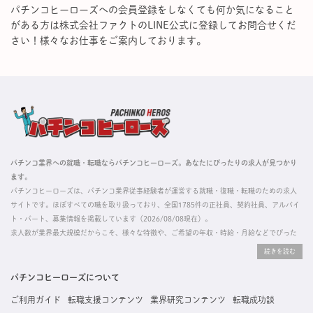
パチンコヒーローズへの会員登録をしなくても何か気になること
がある方は株式会社ファクトのLINE公式に登録してお問合せくだ
さい！様々なお仕事をご案内しております。
パチンコ業界への就職・転職ならパチンコヒーローズ。あなたにぴったりの求人が見つかり
ます。
パチンコヒーローズは、パチンコ業界従事経験者が運営する就職・復職・転職のための求人
サイトです。ほぼすべての職を取り扱っており、全国1785件の正社員、契約社員、アルバイ
ト・パート、募集情報を掲載しています（2026/08/08現在）。
求人数が業界最大規模だからこそ、様々な特徴や、ご希望の年収・時給・月給などでぴった
りな求人を探すことができ、ご利用者の約96%の方に「満足」とお答えいただいています。
掲載している求人は、すべて契約法人様から寄せられた正規の求人情報です。応募いただい
た内容はすぐに直接事業所に届くためスムーズに転職・復職できます。
パチンコヒーローズについて
ご利用ガイド
転職支援コンテンツ
業界研究コンテンツ
転職成功談