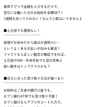
￣￣￣￣￣￣￣￣￣￣
専用アプリで金額を入力するだけで、
翌日には働いた分のお給料を全額GET！
1週間も待ってられない！なんて心配はいりません♪
■土日祝でも関係なし！
￣￣￣￣￣￣￣￣￣￣￣
経理がお休みだから振込が週明けに…
というよくある日払いの悩みも解消！
ファクトなら正しい勤怠が確認できれば、
土日祝やGW・年末年始でも翌日反映♪
使い勝手はトップクラスかも？
■自分に合った受け取り方法が選べる◎
￣￣￣￣￣￣￣￣￣￣￣￣￣￣￣￣￣￣
お給料はご自身の銀行口座でも、
セブン銀行ATMでも受け取り可能！
セブン銀行ならアプリのコード入力で、