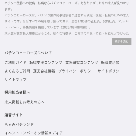
パチンコ業界への就職・転職ならパチンコヒーローズ。あなたにぴったりの求人が見つかり
ます。
パチンコヒーローズは、パチンコ業界従事経験者が運営する就職・復職・転職のための求人
サイトです。ほぼすべての職を取り扱っており、全国1785件の正社員、契約社員、アルバイ
ト・パート、募集情報を掲載しています（2026/08/08現在）。
求人数が業界最大規模だからこそ、様々な特徴や、ご希望の年収・時給・月給などでぴった
りな求人を探すことができ、ご利用者の約96%の方に「満足」とお答えいただいています。
掲載している求人は、すべて契約法人様から寄せられた正規の求人情報です。応募いただい
た内容はすぐに直接事業所に届くためスムーズに転職・復職できます。
パチンコヒーローズについて
ご利用ガイド
転職支援コンテンツ
業界研究コンテンツ
転職成功談
よくあるご質問
運営会社情報
プライバシーポリシー
サイトポリシー
サイトマップ
採用担当者様へ
求人掲載をお考えの方へ
運営サイト
ちゃみパチランド
イベントコンパニオン情報メディア