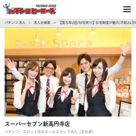
パチンコ求人・転職ならパチンコヒーロ
パチンコ 求人
求人を検索
【賞与年2回/社宅有り】社宅制度が魅力/月給26万
>
>
スーパーセブン新高円寺店
パチンコ・スロット店のホールスタッフ求人（正社員）