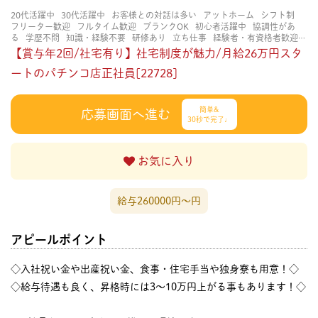
20代活躍中
30代活躍中
お客様との対話は多い
アットホーム
シフト制
フリーター歓迎
フルタイム歓迎
ブランクOK
初心者活躍中
協調性があ
る
学歴不問
知識・経験不要
研修あり
立ち仕事
経験者・有資格者歓迎
賑やかな職場
長く働ける
長期歓迎
【賞与年2回/社宅有り】社宅制度が魅力/月給26万円スタ
ートのパチンコ店正社員[22728]
簡単&
応募画面へ進む
30秒で完了♩
お気に入り
給与260000円〜円
アピールポイント
◇入社祝い金や出産祝い金、食事・住宅手当や独身寮も用意！◇
◇給与待遇も良く、昇格時には3～10万円上がる事もあります！◇