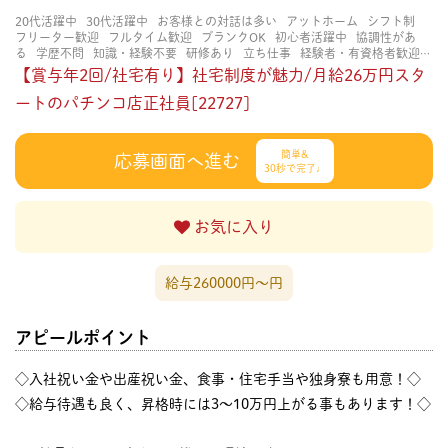
20代活躍中
30代活躍中
お客様との対話は多い
アットホーム
シフト制
フリーター歓迎
フルタイム歓迎
ブランクOK
初心者活躍中
協調性があ
る
学歴不問
知識・経験不要
研修あり
立ち仕事
経験者・有資格者歓迎
賑やかな職場
長く働ける
長期歓迎
【賞与年2回/社宅有り】社宅制度が魅力/月給26万円スタ
ートのパチンコ店正社員[22727]
簡単&
応募画面へ進む
30秒で完了♩
お気に入り
給与260000円〜円
アピールポイント
◇入社祝い金や出産祝い金、食事・住宅手当や独身寮も用意！◇
◇給与待遇も良く、昇格時には3～10万円上がる事もあります！◇