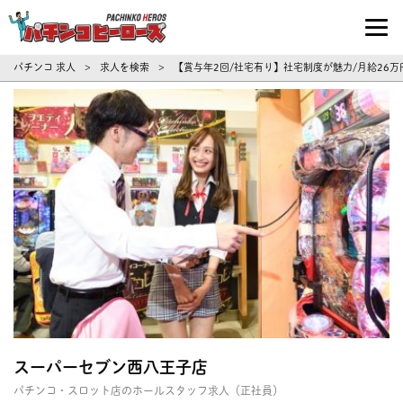
パチンコ求人・転職ならパチンコヒーロ
パチンコ 求人
求人を検索
【賞与年2回/社宅有り】社宅制度が魅力/月給26万
>
>
スーパーセブン西八王子店
パチンコ・スロット店のホールスタッフ求人（正社員）