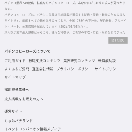
パチンコ業界への就職・転職ならパチンコヒーローズ。あなたにぴったりの求人が見つかり
ます。
パチンコヒーローズは、パチンコ業界従事経験者が運営する就職・復職・転職のための求人
サイトです。ほぼすべての職を取り扱っており、全国1785件の正社員、契約社員、アルバイ
ト・パート、募集情報を掲載しています（2026/08/08現在）。
求人数が業界最大規模だからこそ、様々な特徴や、ご希望の年収・時給・月給などでぴった
りな求人を探すことができ、ご利用者の約96%の方に「満足」とお答えいただいています。
掲載している求人は、すべて契約法人様から寄せられた正規の求人情報です。応募いただい
た内容はすぐに直接事業所に届くためスムーズに転職・復職できます。
パチンコヒーローズについて
ご利用ガイド
転職支援コンテンツ
業界研究コンテンツ
転職成功談
よくあるご質問
運営会社情報
プライバシーポリシー
サイトポリシー
サイトマップ
採用担当者様へ
求人掲載をお考えの方へ
運営サイト
ちゃみパチランド
イベントコンパニオン情報メディア