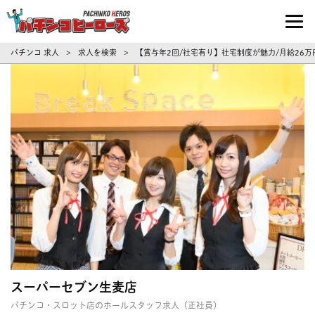
パチンコ求人・転職ならパチンコヒーロ
パチンコ 求人
求人を検索
【賞与年2回/社宅有り】社宅制度が魅力/月給26万
>
>
スーパーセブン生麦店
パチンコ・スロット店のホールスタッフ求人（正社員）