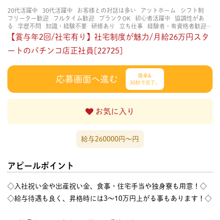
20代活躍中
30代活躍中
お客様との対話は多い
アットホーム
シフト制
フリーター歓迎
フルタイム歓迎
ブランクOK
初心者活躍中
協調性があ
る
学歴不問
知識・経験不要
研修あり
立ち仕事
経験者・有資格者歓迎
賑やかな職場
長く働ける
長期歓迎
【賞与年2回/社宅有り】社宅制度が魅力/月給26万円スタ
ートのパチンコ店正社員[22725]
簡単&
応募画面へ進む
30秒で完了♩
お気に入り
給与260000円〜円
アピールポイント
◇入社祝い金や出産祝い金、食事・住宅手当や独身寮も用意！◇
◇給与待遇も良く、昇格時には3～10万円上がる事もあります！◇