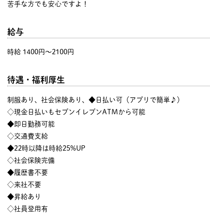
苦手な方でも安心ですよ！
給与
時給 1400円〜2100円
待遇・福利厚生
制服あり、社会保険あり、◆日払い可（アプリで簡単♪）
◇現金日払いもセブンイレブンATMから可能
◆即日勤務可能
◇交通費支給
◆22時以降は時給25%UP
◇社会保険完備
◆履歴書不要
◇来社不要
◆昇給あり
◇社員登用有