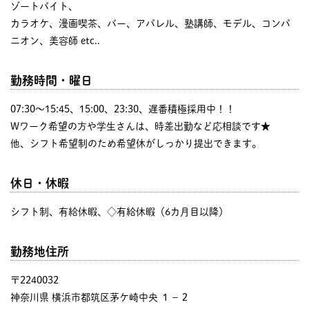
ゾートバイト、
カラオケ、漫画喫茶、バー、アパレル、塾講師、モデル、コンパ
ニオン、美容師 etc..
勤務時間・曜日
07:30〜15:45、15:00、23:30、遅番積極採用中！！
Wワーク希望の方や学生さんは、時差出勤など応相談です★
他、シフト希望制のため希望休がしっかり提出できます。
休日・休暇
シフト制、有給休暇、◇有給休暇（6カ月目以降）
勤務地住所
〒2240032
神奈川県 横浜市都筑区茅ケ崎中央 １−２