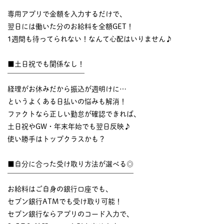
￣￣￣￣￣￣￣￣￣￣
専用アプリで金額を入力するだけで、
翌日には働いた分のお給料を全額GET！
1週間も待ってられない！なんて心配はいりません♪
■土日祝でも関係なし！
￣￣￣￣￣￣￣￣￣￣￣
経理がお休みだから振込が週明けに…
というよくある日払いの悩みも解消！
ファクトなら正しい勤怠が確認できれば、
土日祝やGW・年末年始でも翌日反映♪
使い勝手はトップクラスかも？
■自分に合った受け取り方法が選べる◎
￣￣￣￣￣￣￣￣￣￣￣￣￣￣￣￣￣￣
お給料はご自身の銀行口座でも、
セブン銀行ATMでも受け取り可能！
セブン銀行ならアプリのコード入力で、