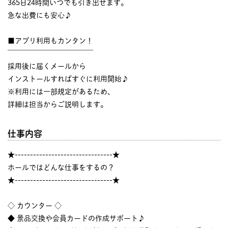
365日24時間いつでも引き出せます。
急な出費にも安心♪
■アプリ利用もカンタン！
￣￣￣￣￣￣￣￣￣￣￣￣
採用後に届くメールから
インストールすればすぐに利用開始♪
※利用には一部規定があるため、
詳細は担当からご説明します。
仕事内容
★--------------------------------★
ホールではどんな仕事をするの？
★--------------------------------★
◇ カウンター ◇
◆ 景品交換や会員カードの作成サポート♪