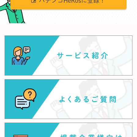
パチンコHeRosに登録！