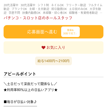
20代活躍中
30代活躍中
シフト制
ネイルOK
フリーター歓迎
フルタイム
歓迎
ブランクOK
主婦・主夫歓迎
即日勤務OK
土日祝のみOK
大学生歓
迎
学歴不問
扶養内勤務OK
未経験・初心者OK
経験者・有資格者歓迎
茶
髪OK
髪型自由
髪色自由
パチンコ・スロット店のホールスタッフ
簡単&
応募画面へ進む
30秒で完了♩
お気に入り
給与1400円〜2100円
アピールポイント
＼土日だって深夜だって関係なし／
★利用率80％以上の日払いアプリ★
■毎日が日払い対象♪