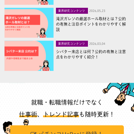
業界研究コンテンツ
2026,05,23
滝沢ガレソの厳選ホール取材とは？公約
の有無と注目ポイントをわかりやすく解
説
業界研究コンテンツ
2026,03,04
シバター来店とは何？公約の有無と注意
点をわかりやすく紹介！
就職・転職情報だけでなく
仕事術
、
トレンド記事
も随時更新！