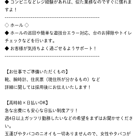
◆ コンビニなどレジ経験があれば、似た業務なのですぐに慣れま
すよ！
---------------------------------------------------
◇ ホール ◇
◆ ホールの巡回や簡単な遊技台エラー対応、台のお掃除やトイレ
チェックなどを行います。
◆ お客様が気持ちよく過ごせるようサポート！
---------------------------------------------------
【お仕事でご準備いただくもの】
靴、腕時計、住民票（現住所が分かるもの）など
詳細に関しては採用後にお伝えいたします！
【高時給×日払いOK】
急な出費にも安心な日払い制度アリ！
週4日以上ガッツリ勤務したいなどの希望をまずはお聞かせくださ
い。
玉運びやタバコのニオイも一切ありませんので、女性やタバコが