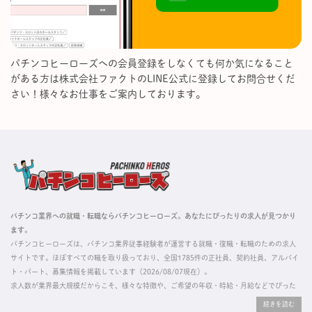
パチンコヒーローズへの会員登録をしなくても何か気になること
がある方は株式会社ファクトのLINE公式に登録してお問合せくだ
さい！様々なお仕事をご案内しております。
パチンコ業界への就職・転職ならパチンコヒーローズ。あなたにぴったりの求人が見つかり
ます。
パチンコヒーローズは、パチンコ業界従事経験者が運営する就職・復職・転職のための求人
サイトです。ほぼすべての職を取り扱っており、全国1785件の正社員、契約社員、アルバイ
ト・パート、募集情報を掲載しています（2026/08/07現在）。
求人数が業界最大規模だからこそ、様々な特徴や、ご希望の年収・時給・月給などでぴった
りな求人を探すことができ、ご利用者の約96%の方に「満足」とお答えいただいています。