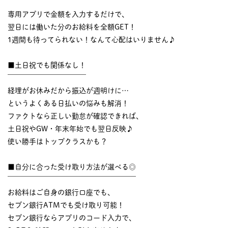
￣￣￣￣￣￣￣￣￣￣
専用アプリで金額を入力するだけで、
翌日には働いた分のお給料を全額GET！
1週間も待ってられない！なんて心配はいりません♪
■土日祝でも関係なし！
￣￣￣￣￣￣￣￣￣￣￣
経理がお休みだから振込が週明けに…
というよくある日払いの悩みも解消！
ファクトなら正しい勤怠が確認できれば、
土日祝やGW・年末年始でも翌日反映♪
使い勝手はトップクラスかも？
■自分に合った受け取り方法が選べる◎
￣￣￣￣￣￣￣￣￣￣￣￣￣￣￣￣￣￣
お給料はご自身の銀行口座でも、
セブン銀行ATMでも受け取り可能！
セブン銀行ならアプリのコード入力で、