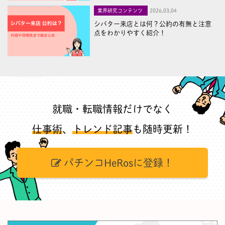
業界研究コンテンツ
2026,03,04
シバター来店とは何？公約の有無と注意
点をわかりやすく紹介！
就職・転職情報だけでなく
仕事術
、
トレンド記事
も随時更新！
パチンコHeRosに登録！