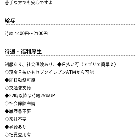
苦手な方でも安心ですよ！
給与
時給 1400円〜2100円
待遇・福利厚生
制服あり、社会保険あり、◆日払い可（アプリで簡単♪）
◇現金日払いもセブンイレブンATMから可能
◆即日勤務可能
◇交通費支給
◆22時以降は時給25%UP
◇社会保険完備
◆履歴書不要
◇来社不要
◆昇給あり
◇社員登用有