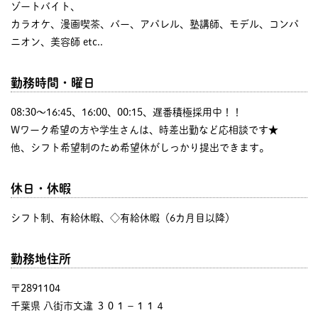
ゾートバイト、
カラオケ、漫画喫茶、バー、アパレル、塾講師、モデル、コンパ
ニオン、美容師 etc..
勤務時間・曜日
08:30〜16:45、16:00、00:15、遅番積極採用中！！
Wワーク希望の方や学生さんは、時差出勤など応相談です★
他、シフト希望制のため希望休がしっかり提出できます。
休日・休暇
シフト制、有給休暇、◇有給休暇（6カ月目以降）
勤務地住所
〒2891104
千葉県 八街市文違 ３０１−１１４