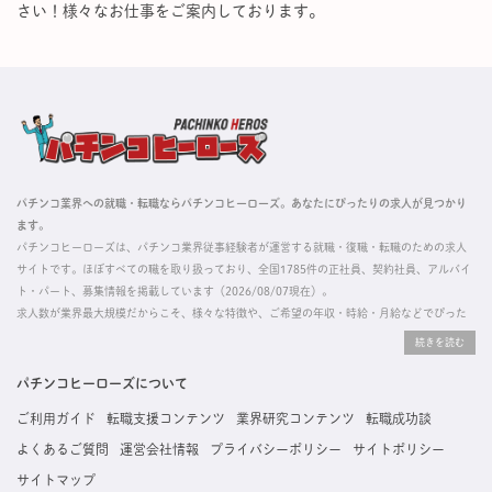
さい！様々なお仕事をご案内しております。
パチンコ業界への就職・転職ならパチンコヒーローズ。あなたにぴったりの求人が見つかり
ます。
パチンコヒーローズは、パチンコ業界従事経験者が運営する就職・復職・転職のための求人
サイトです。ほぼすべての職を取り扱っており、全国1785件の正社員、契約社員、アルバイ
ト・パート、募集情報を掲載しています（2026/08/07現在）。
求人数が業界最大規模だからこそ、様々な特徴や、ご希望の年収・時給・月給などでぴった
りな求人を探すことができ、ご利用者の約96%の方に「満足」とお答えいただいています。
掲載している求人は、すべて契約法人様から寄せられた正規の求人情報です。応募いただい
た内容はすぐに直接事業所に届くためスムーズに転職・復職できます。
パチンコヒーローズについて
ご利用ガイド
転職支援コンテンツ
業界研究コンテンツ
転職成功談
よくあるご質問
運営会社情報
プライバシーポリシー
サイトポリシー
サイトマップ