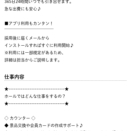
365日24時間いつでも引き出せます。
急な出費にも安心♪
■アプリ利用もカンタン！
￣￣￣￣￣￣￣￣￣￣￣￣
採用後に届くメールから
インストールすればすぐに利用開始♪
※利用には一部規定があるため、
詳細は担当からご説明します。
仕事内容
★--------------------------------★
ホールではどんな仕事をするの？
★--------------------------------★
◇ カウンター ◇
◆ 景品交換や会員カードの作成サポート♪