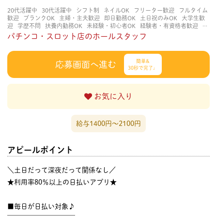
20代活躍中
30代活躍中
シフト制
ネイルOK
フリーター歓迎
フルタイム
歓迎
ブランクOK
主婦・主夫歓迎
即日勤務OK
土日祝のみOK
大学生歓
迎
学歴不問
扶養内勤務OK
未経験・初心者OK
経験者・有資格者歓迎
茶
髪OK
髪型自由
髪色自由
パチンコ・スロット店のホールスタッフ
簡単&
応募画面へ進む
30秒で完了♩
お気に入り
給与1400円〜2100円
アピールポイント
＼土日だって深夜だって関係なし／
★利用率80％以上の日払いアプリ★
■毎日が日払い対象♪