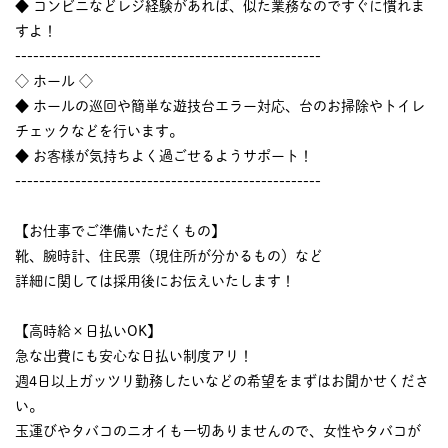
◆ コンビニなどレジ経験があれば、似た業務なのですぐに慣れま
すよ！
---------------------------------------------------
◇ ホール ◇
◆ ホールの巡回や簡単な遊技台エラー対応、台のお掃除やトイレ
チェックなどを行います。
◆ お客様が気持ちよく過ごせるようサポート！
---------------------------------------------------
【お仕事でご準備いただくもの】
靴、腕時計、住民票（現住所が分かるもの）など
詳細に関しては採用後にお伝えいたします！
【高時給×日払いOK】
急な出費にも安心な日払い制度アリ！
週4日以上ガッツリ勤務したいなどの希望をまずはお聞かせくださ
い。
玉運びやタバコのニオイも一切ありませんので、女性やタバコが