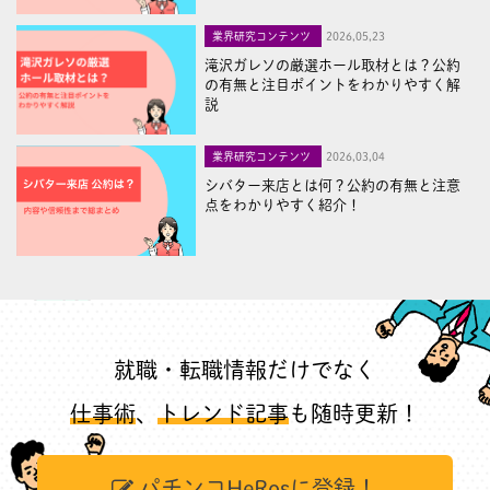
業界研究コンテンツ
2026,05,23
滝沢ガレソの厳選ホール取材とは？公約
の有無と注目ポイントをわかりやすく解
説
業界研究コンテンツ
2026,03,04
シバター来店とは何？公約の有無と注意
点をわかりやすく紹介！
就職・転職情報だけでなく
仕事術
、
トレンド記事
も随時更新！
パチンコHeRosに登録！