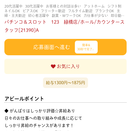
20代活躍中
30代活躍中
お客様との対話は多い
アットホーム
シフト制
ネイルOK
ピアスOK
フリーター歓迎
フルタイム歓迎
ブランクOK
主
婦・主夫歓迎
初心者活躍中
副業・WワークOK
力仕事が少ない
即日勤務
OK
大学生歓迎
扶養内勤務OK
知識・経験不要
研修あり
立ち仕事
経験
パチンコ＆スロット 123 緑橋店/ホール/カウンタース
者・有資格者歓迎
賑やかな職場
週4日以上OK
長く働ける
長期歓迎
髪色
自由
タッフ[21390]A
簡単&
応募画面へ進む
30秒で完了♩
お気に入り
給与1300円〜1875円
アピールポイント
◆ がんばりはしっかり評価☆昇給あり
日々のお仕事への取り組みや成長に応じて
しっかり昇給のチャンスがあります！