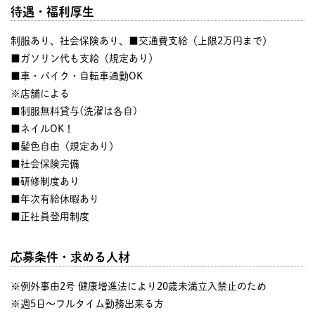
待遇・福利厚生
制服あり、社会保険あり、■交通費支給（上限2万円まで）
■ガソリン代も支給（規定あり）
■車・バイク・自転車通勤OK
※店舗による
■制服無料貸与(洗濯は各自)
■ネイルOK！
■髪色自由（規定あり）
■社会保険完備
■研修制度あり
■年次有給休暇あり
■正社員登用制度
応募条件・求める人材
※例外事由2号 健康増進法により20歳未満立入禁止のため
※週5日～フルタイム勤務出来る方