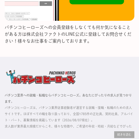
パチンコヒーローズへの会員登録をしなくても何か気になること
がある方は株式会社ファクトのLINE公式に登録してお問合せくだ
さい！様々なお仕事をご案内しております。
パチンコ業界への就職・転職ならパチンコヒーローズ。あなたにぴったりの求人が見つかり
ます。
パチンコヒーローズは、パチンコ業界従事経験者が運営する就職・復職・転職のための求人
サイトです。ほぼすべての職を取り扱っており、全国1785件の正社員、契約社員、アルバイ
ト・パート、募集情報を掲載しています（2026/08/07現在）。
求人数が業界最大規模だからこそ、様々な特徴や、ご希望の年収・時給・月給などでぴった
りな求人を探すことができ、ご利用者の約96%の方に「満足」とお答えいただいています。
掲載している求人は、すべて契約法人様から寄せられた正規の求人情報です。応募いただい