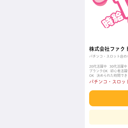
株式会社ファク
パチンコ・スロット店の
20代活躍中
30代活躍中
ブランクOK
初心者活躍
OK
決められた時間でき
職場
週4日以上OK
長
パチンコ・スロッ