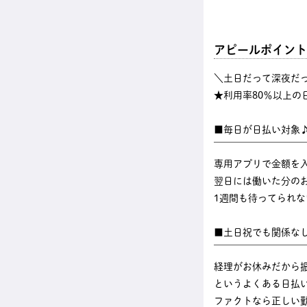
アピールポイント
＼土日だって深夜だ
★利用率80％以上の
■毎日が日払い対象
￣￣￣￣￣￣￣￣￣
専用アプリで金額を
翌日には働いた分のお
1週間も待ってられ
■土日祝でも関係な
￣￣￣￣￣￣￣￣￣
経理がお休みだから
というよくある日払
ファクトなら正しい