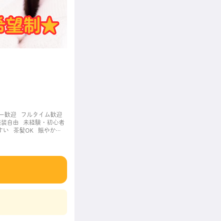
ー歓迎
フルタイム歓迎
服装自由
未経験・初心者
すい
茶髪OK
賑やかな