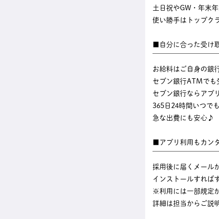
土日祝やGW・年末
使い勝手はトップク
■自分に合った受け
￣￣￣￣￣￣￣￣￣
お給料はご自身の銀
セブン銀行ATMでも
セブン銀行ならアプ
365日24時間いつ
急な出費にも安心♪
■アプリ利用もカン
￣￣￣￣￣￣￣￣￣
採用後に届くメール
インストールすれば
※利用には一部規定
詳細は担当からご説