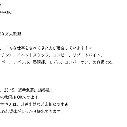
方
卒OK）
能な方大歓迎
去にこんな仕事をされてきた方が活躍しています！≫
ッチン）、イベントスタッフ、コンビニ、リゾートバイト、
バー、アパレル、塾講師、モデル、コンパニオン、美容師 etc..
6:30、23:45、遅番急募店舗多数！
の勤務もOKですよ！
学生さんは、時差出勤など応相談です★
ため希望休がしっかり提出できます。