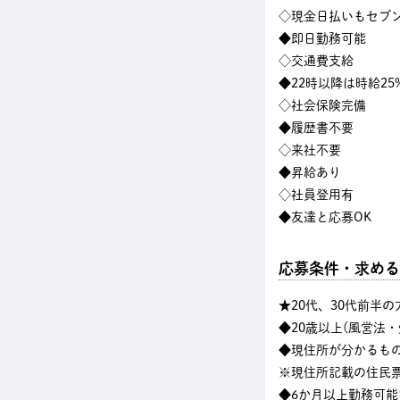
◇現金日払いもセブン
◆即日勤務可能
◇交通費支給
◆22時以降は時給25
◇社会保険完備
◆履歴書不要
◇来社不要
◆昇給あり
◇社員登用有
◆友達と応募OK
応募条件・求める
★20代、30代前半
◆20歳以上(風営法
◆現住所が分かるも
※現住所記載の住民
◆6か月以上勤務可能