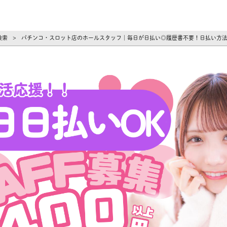
ーズ
検索
パチンコ・スロット店のホールスタッフ｜毎日が日払い◎履歴書不要！日払い方
>