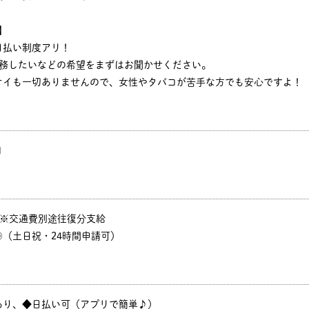
】
日払い制度アリ！
勤務したいなどの希望をまずはお聞かせください。
オイも一切ありませんので、女性やタバコが苦手な方でも安心ですよ！
円
P ※交通費別途往復分支給
（土日祝・24時間申請可）
あり、◆日払い可（アプリで簡単♪）