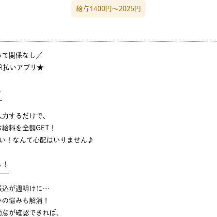
給与1400円〜2025円
って関係なし／
日払いアプリ★
♪
￣
入力するだけで、
給料を全額GET！
ない！なんて心配はいりません♪
し！
￣￣
振込が週明けに…
いの悩みも解消！
勤怠が確認できれば、