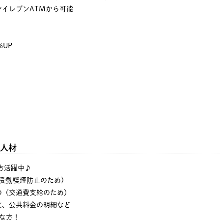
イレブンATMから可能
%UP
人材
の方活躍中♪
・受動喫煙防止のため)
の（交通費支給のため）
票、公共料金の明細など
な方！