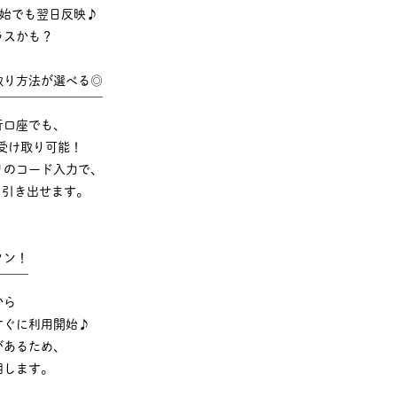
年始でも翌日反映♪
ラスかも？
取り方法が選べる◎
￣￣￣￣￣￣￣￣￣
行口座でも、
受け取り可能！
リのコード入力で、
でも引き出せます。
タン！
￣￣￣
から
すぐに利用開始♪
があるため、
明します。