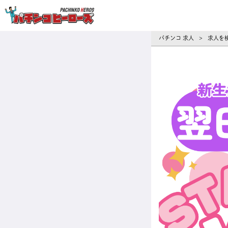
パチンコ求人・転職ならパチンコヒーロ
パチンコ 求人
求人を
>