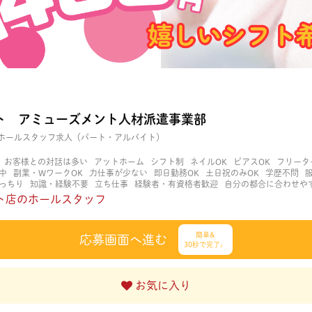
ト アミューズメント人材派遣事業部
ホールスタッフ求人（パート・アルバイト）
お客様との対話は多い
アットホーム
シフト制
ネイルOK
ピアスOK
フリータ
中
副業・WワークOK
力仕事が少ない
即日勤務OK
土日祝のみOK
学歴不問
っちり
知識・経験不要
立ち仕事
経験者・有資格者歓迎
自分の都合に合わせや
く働ける
長期歓迎
髪型自由
髪色自由
ト店のホールスタッフ
簡単&
応募画面へ進む
30秒で完了♩
お気に入り