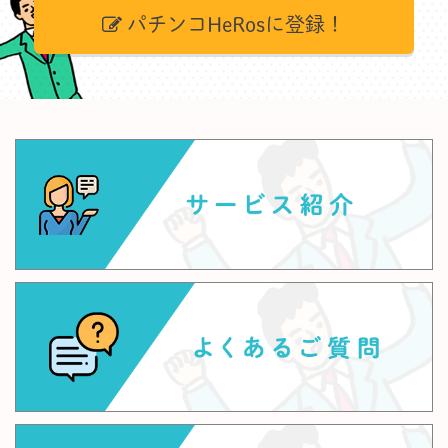
パチンコHeRosに登録！