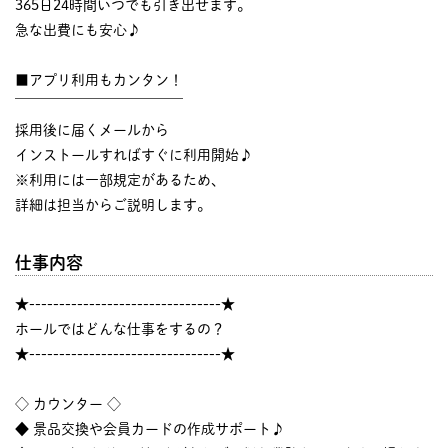
365日24時間いつでも引き出せます。
急な出費にも安心♪
■アプリ利用もカンタン！
￣￣￣￣￣￣￣￣￣￣￣￣
採用後に届くメールから
インストールすればすぐに利用開始♪
※利用には一部規定があるため、
詳細は担当からご説明します。
仕事内容
★--------------------------------★
ホールではどんな仕事をするの？
★--------------------------------★
◇ カウンター ◇
◆ 景品交換や会員カードの作成サポート♪