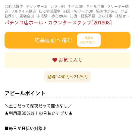
20代活躍中
アットホーム
シフト制
ネイルOK
ネイル自由
フリーター歓
迎
フルタイム歓迎
初心者活躍中
副業・WワークOK
協調性がある
即日
勤務OK
服装自由
未経験・初心者OK
知識・経験不要
立ち仕事
経験者・
有資格者歓迎
自分の都合に合わせやすい
茶髪OK
賑やかな職場
週4日以
パチンコ店ホール・カウンタースタッフ[201808]
上OK
長く働ける
長期歓迎
髪色自由
簡単&
応募画面へ進む
30秒で完了♩
お気に入り
給与1450円〜2175円
アピールポイント
＼土日だって深夜だって関係なし／
★利用率80％以上の日払いアプリ★
■毎日が日払い対象♪