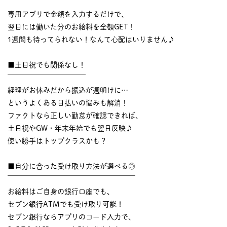
￣￣￣￣￣￣￣￣￣￣
専用アプリで金額を入力するだけで、
翌日には働いた分のお給料を全額GET！
1週間も待ってられない！なんて心配はいりません♪
■土日祝でも関係なし！
￣￣￣￣￣￣￣￣￣￣￣
経理がお休みだから振込が週明けに…
というよくある日払いの悩みも解消！
ファクトなら正しい勤怠が確認できれば、
土日祝やGW・年末年始でも翌日反映♪
使い勝手はトップクラスかも？
■自分に合った受け取り方法が選べる◎
￣￣￣￣￣￣￣￣￣￣￣￣￣￣￣￣￣￣
お給料はご自身の銀行口座でも、
セブン銀行ATMでも受け取り可能！
セブン銀行ならアプリのコード入力で、