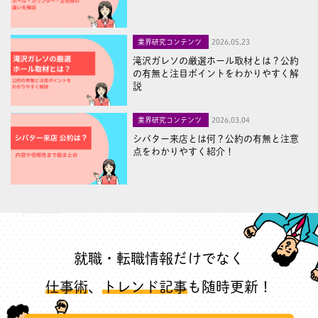
業界研究コンテンツ
2026,05,23
滝沢ガレソの厳選ホール取材とは？公約
の有無と注目ポイントをわかりやすく解
説
業界研究コンテンツ
2026,03,04
シバター来店とは何？公約の有無と注意
点をわかりやすく紹介！
就職・転職情報だけでなく
仕事術
、
トレンド記事
も随時更新！