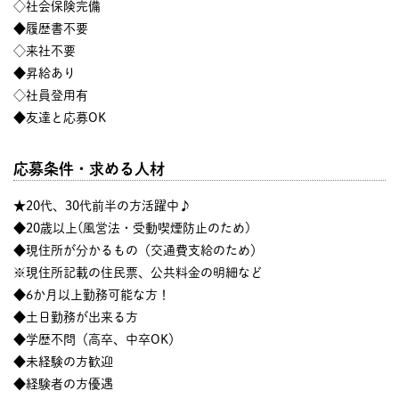
◇社会保険完備
◆履歴書不要
◇来社不要
◆昇給あり
◇社員登用有
◆友達と応募OK
応募条件・求める人材
★20代、30代前半の方活躍中♪
◆20歳以上(風営法・受動喫煙防止のため)
◆現住所が分かるもの（交通費支給のため）
※現住所記載の住民票、公共料金の明細など
◆6か月以上勤務可能な方！
◆土日勤務が出来る方
◆学歴不問（高卒、中卒OK）
◆未経験の方歓迎
◆経験者の方優遇