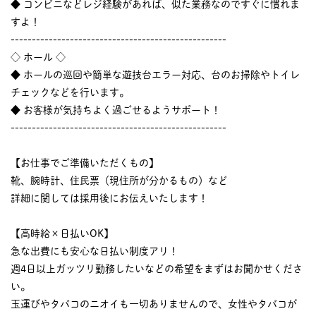
◆ コンビニなどレジ経験があれば、似た業務なのですぐに慣れま
すよ！
---------------------------------------------------
◇ ホール ◇
◆ ホールの巡回や簡単な遊技台エラー対応、台のお掃除やトイレ
チェックなどを行います。
◆ お客様が気持ちよく過ごせるようサポート！
---------------------------------------------------
【お仕事でご準備いただくもの】
靴、腕時計、住民票（現住所が分かるもの）など
詳細に関しては採用後にお伝えいたします！
【高時給×日払いOK】
急な出費にも安心な日払い制度アリ！
週4日以上ガッツリ勤務したいなどの希望をまずはお聞かせくださ
い。
玉運びやタバコのニオイも一切ありませんので、女性やタバコが