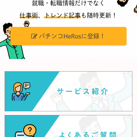
就職・転職情報だけでなく
仕事術
、
トレンド記事
も随時更新！
パチンコHeRosに登録！