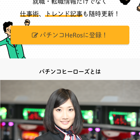
就職・転職情報だけでなく
仕事術
、
トレンド記事
も随時更新！
パチンコHeRosに登録！
パチンコヒーローズとは