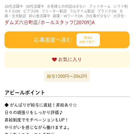
20代活躍中
30代活躍中
お客様との対話は少ない
アットホーム
シフト制
ネイルOK
ピアスOK
フリーター歓迎
フルタイム歓迎
ブランクOK
主
婦・主夫歓迎
初心者活躍中
副業・WワークOK
力仕事が少ない
大学生歓
迎
平日のみOK
扶養内勤務OK
未経験・初心者OK
知識・経験不要
研修
ダムズ六日町店/ホールスタッフ[20709]A
あり
立ち仕事
経験者・有資格者歓迎
自分の都合に合わせやすい
賑やか
な職場
週4日以上OK
長く働ける
長期歓迎
簡単&
応募画面へ進む
30秒で完了♩
お気に入り
給与1200円〜2062円
アピールポイント
◆ がんばりが給与に直結！昇給あり☆
日々の頑張りをしっかり評価♪
昇給制度でモチベーションもUP！
やりがいを感じながら働けますよ。