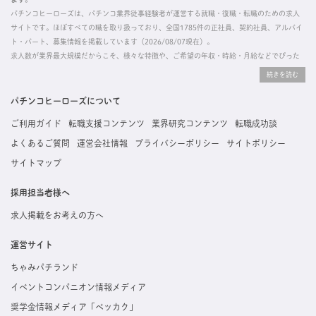
パチンコヒーローズは、パチンコ業界従事経験者が運営する就職・復職・転職のための求人
サイトです。ほぼすべての職を取り扱っており、全国1785件の正社員、契約社員、アルバイ
ト・パート、募集情報を掲載しています（2026/08/07現在）。
求人数が業界最大規模だからこそ、様々な特徴や、ご希望の年収・時給・月給などでぴった
りな求人を探すことができ、ご利用者の約96%の方に「満足」とお答えいただいています。
掲載している求人は、すべて契約法人様から寄せられた正規の求人情報です。応募いただい
た内容はすぐに直接事業所に届くためスムーズに転職・復職できます。
パチンコヒーローズについて
ご利用ガイド
転職支援コンテンツ
業界研究コンテンツ
転職成功談
よくあるご質問
運営会社情報
プライバシーポリシー
サイトポリシー
サイトマップ
採用担当者様へ
求人掲載をお考えの方へ
運営サイト
ちゃみパチランド
イベントコンパニオン情報メディア
奨学金情報メディア「ベッカク」