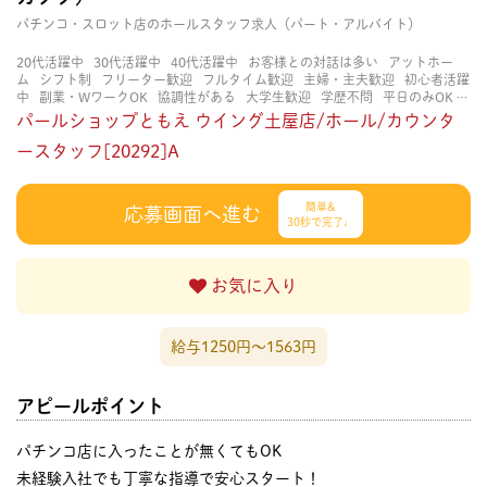
パチンコ・スロット店のホールスタッフ求人（パート・アルバイト）
20代活躍中
30代活躍中
40代活躍中
お客様との対話は多い
アットホー
ム
シフト制
フリーター歓迎
フルタイム歓迎
主婦・主夫歓迎
初心者活躍
中
副業・WワークOK
協調性がある
大学生歓迎
学歴不問
平日のみOK
扶養内勤務OK
知識・経験不要
研修あり
立ち仕事
茶髪OK
賑やかな職
パールショップともえ ウイング土屋店/ホール/カウンタ
場
長く働ける
長期歓迎
ースタッフ[20292]A
簡単&
応募画面へ進む
30秒で完了♩
お気に入り
給与1250円〜1563円
アピールポイント
パチンコ店に入ったことが無くてもOK
未経験入社でも丁寧な指導で安心スタート！