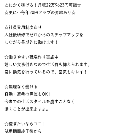
とにかく稼げる！月収22万9623円可能☆
☆更に…毎年20円アップの昇給あり☆
☆社員登用制度あり
入社後研修でゼロからのステップアップを
しながら長期的に働けます！
☆働きやすい職場作り実施中
嬉しい食事付きなので生活費も抑えられます。
常に換気を行っているので、空気もキレイ！
☆無理なく働ける
日勤・遅番の専属もOK！
今までの生活スタイルを崩すことなく
働くことが出来ますよ。
☆稼ぎたいならココ！
試用期間終了後から