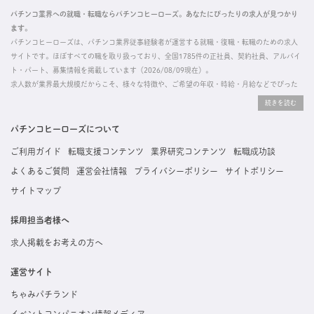
パチンコ業界への就職・転職ならパチンコヒーローズ。あなたにぴったりの求人が見つかり
ます。
パチンコヒーローズは、パチンコ業界従事経験者が運営する就職・復職・転職のための求人
サイトです。ほぼすべての職を取り扱っており、全国1785件の正社員、契約社員、アルバイ
ト・パート、募集情報を掲載しています（2026/08/09現在）。
求人数が業界最大規模だからこそ、様々な特徴や、ご希望の年収・時給・月給などでぴった
りな求人を探すことができ、ご利用者の約96%の方に「満足」とお答えいただいています。
掲載している求人は、すべて契約法人様から寄せられた正規の求人情報です。応募いただい
た内容はすぐに直接事業所に届くためスムーズに転職・復職できます。
パチンコヒーローズについて
ご利用ガイド
転職支援コンテンツ
業界研究コンテンツ
転職成功談
よくあるご質問
運営会社情報
プライバシーポリシー
サイトポリシー
サイトマップ
採用担当者様へ
求人掲載をお考えの方へ
運営サイト
ちゃみパチランド
イベントコンパニオン情報メディア