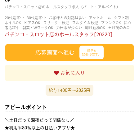
パチンコ・スロット店のホールスタッフ求人（パート・アルバイト）
20代活躍中
30代活躍中
お客様との対話は多い
アットホーム
シフト制
ネイルOK
ピアスOK
フリーター歓迎
フルタイム歓迎
ブランクOK
初心
者活躍中
副業・WワークOK
力仕事が少ない
即日勤務OK
土日祝のみOK
学歴不問
服装自由
未経験・初心者OK
決められた時間できっちり
知識・
パチンコ・スロット店のホールスタッフ[20220]
経験不要
立ち仕事
経験者・有資格者歓迎
自分の都合に合わせやすい
茶
髪OK
賑やかな職場
週4日以上OK
長く働ける
長期歓迎
髪型自由
髪色
自由
簡単&
応募画面へ進む
30秒で完了♩
お気に入り
給与1400円〜2025円
アピールポイント
＼土日だって深夜だって関係なし／
★利用率80％以上の日払いアプリ★