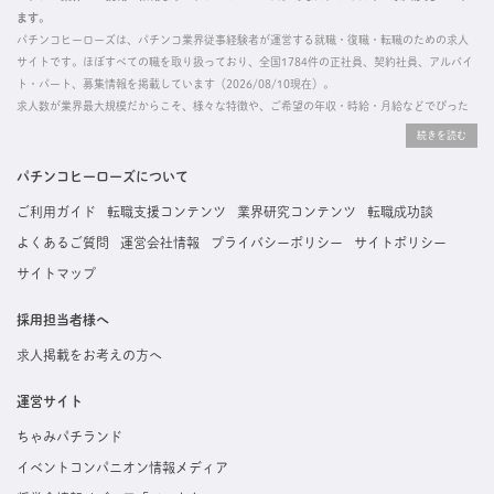
ます。
パチンコヒーローズは、パチンコ業界従事経験者が運営する就職・復職・転職のための求人
サイトです。ほぼすべての職を取り扱っており、全国1784件の正社員、契約社員、アルバイ
ト・パート、募集情報を掲載しています（2026/08/10現在）。
求人数が業界最大規模だからこそ、様々な特徴や、ご希望の年収・時給・月給などでぴった
りな求人を探すことができ、ご利用者の約96%の方に「満足」とお答えいただいています。
掲載している求人は、すべて契約法人様から寄せられた正規の求人情報です。応募いただい
た内容はすぐに直接事業所に届くためスムーズに転職・復職できます。
パチンコヒーローズについて
ご利用ガイド
転職支援コンテンツ
業界研究コンテンツ
転職成功談
よくあるご質問
運営会社情報
プライバシーポリシー
サイトポリシー
サイトマップ
採用担当者様へ
求人掲載をお考えの方へ
運営サイト
ちゃみパチランド
イベントコンパニオン情報メディア