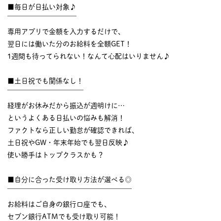
■毎日が日払い対象♪
￣￣￣￣￣￣￣￣￣￣
専用アプリで金額を入力するだけで、
翌日には働いた分のお給料を全額GET！
1週間も待ってられない！なんて心配はいりません♪
■土日祝でも関係なし！
￣￣￣￣￣￣￣￣￣￣￣
経理がお休みだから振込が週明けに…
というよくある日払いの悩みも解消！
ファクトなら正しい勤怠が確認できれば、
土日祝やGW・年末年始でも翌日反映♪
使い勝手はトップクラスかも？
■自分に合った受け取り方法が選べる◎
￣￣￣￣￣￣￣￣￣￣￣￣￣￣￣￣￣￣
お給料はご自身の銀行口座でも、
セブン銀行ATMでも受け取り可能！