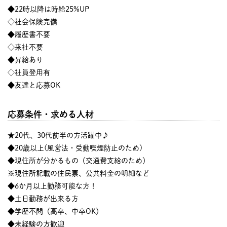
◆22時以降は時給25%UP
◇社会保険完備
◆履歴書不要
◇来社不要
◆昇給あり
◇社員登用有
◆友達と応募OK
応募条件・求める人材
★20代、30代前半の方活躍中♪
◆20歳以上(風営法・受動喫煙防止のため)
◆現住所が分かるもの（交通費支給のため）
※現住所記載の住民票、公共料金の明細など
◆6か月以上勤務可能な方！
◆土日勤務が出来る方
◆学歴不問（高卒、中卒OK）
◆未経験の方歓迎