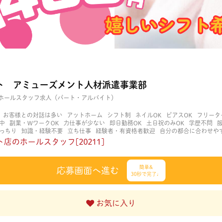
ト アミューズメント人材派遣事業部
ホールスタッフ求人（パート・アルバイト）
お客様との対話は多い
アットホーム
シフト制
ネイルOK
ピアスOK
フリータ
中
副業・WワークOK
力仕事が少ない
即日勤務OK
土日祝のみOK
学歴不問
っちり
知識・経験不要
立ち仕事
経験者・有資格者歓迎
自分の都合に合わせや
く働ける
長期歓迎
髪型自由
髪色自由
店のホールスタッフ[20211]
簡単&
応募画面へ進む
30秒で完了♩
お気に入り