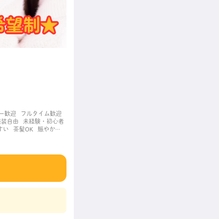
ー歓迎
フルタイム歓迎
服装自由
未経験・初心者
すい
茶髪OK
賑やかな