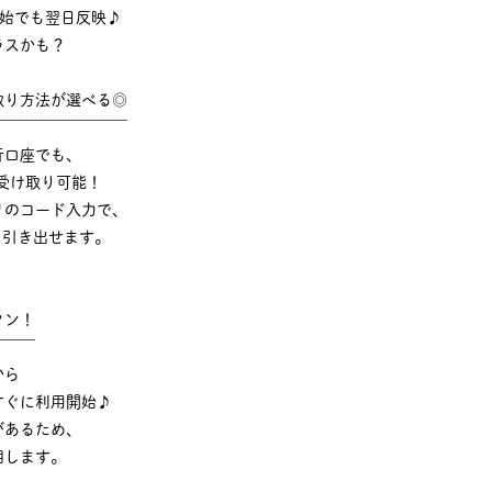
年始でも翌日反映♪
ラスかも？
取り方法が選べる◎
￣￣￣￣￣￣￣￣￣
行口座でも、
受け取り可能！
リのコード入力で、
でも引き出せます。
タン！
￣￣￣
から
すぐに利用開始♪
があるため、
明します。