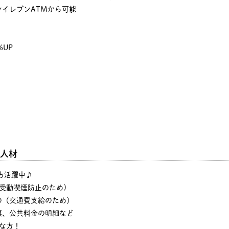
イレブンATMから可能
%UP
人材
の方活躍中♪
・受動喫煙防止のため)
の（交通費支給のため）
票、公共料金の明細など
な方！