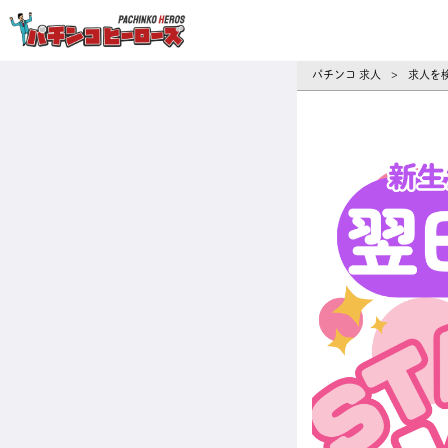
パチンコ求人・転職ならパチンコヒーロ
パチンコ 求人
求人を
>