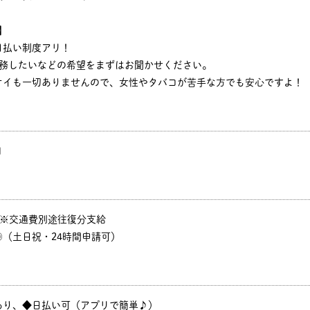
】
日払い制度アリ！
勤務したいなどの希望をまずはお聞かせください。
オイも一切ありませんので、女性やタバコが苦手な方でも安心ですよ！
円
P ※交通費別途往復分支給
（土日祝・24時間申請可）
あり、◆日払い可（アプリで簡単♪）