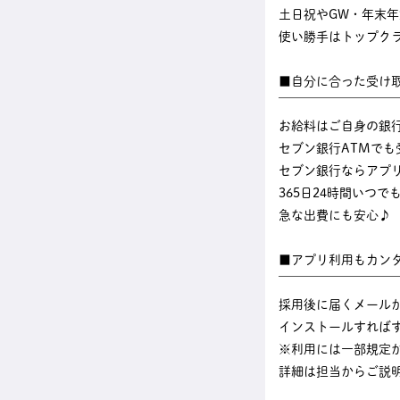
土日祝やGW・年末
使い勝手はトップク
■自分に合った受け
￣￣￣￣￣￣￣￣￣
お給料はご自身の銀
セブン銀行ATMでも
セブン銀行ならアプ
365日24時間いつ
急な出費にも安心♪
■アプリ利用もカン
￣￣￣￣￣￣￣￣￣
採用後に届くメール
インストールすれば
※利用には一部規定
詳細は担当からご説