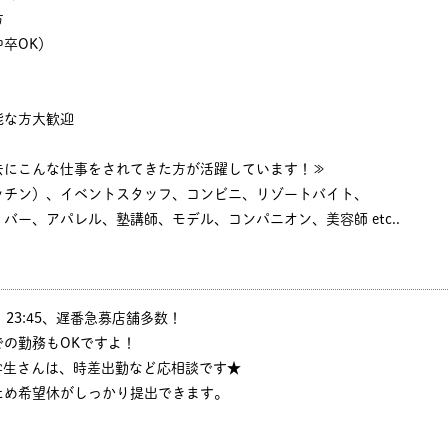
方
卒OK）
能な方大歓迎
去にこんな仕事をされてきた方が活躍しています！≫
ッチン）、イベントスタッフ、コンビニ、リゾートバイト、
バー、アパレル、塾講師、モデル、コンパニオン、美容師 etc..
:30、23:45、遅番急募店舗多数！
の勤務もOKですよ！
学生さんは、時差出勤など応相談です★
ため希望休がしっかり提出できます。