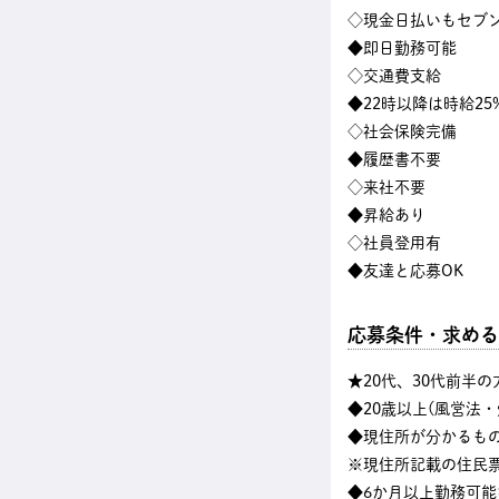
◇現金日払いもセブン
◆即日勤務可能
◇交通費支給
◆22時以降は時給25
◇社会保険完備
◆履歴書不要
◇来社不要
◆昇給あり
◇社員登用有
◆友達と応募OK
応募条件・求める
★20代、30代前半
◆20歳以上(風営法
◆現住所が分かるも
※現住所記載の住民
◆6か月以上勤務可能