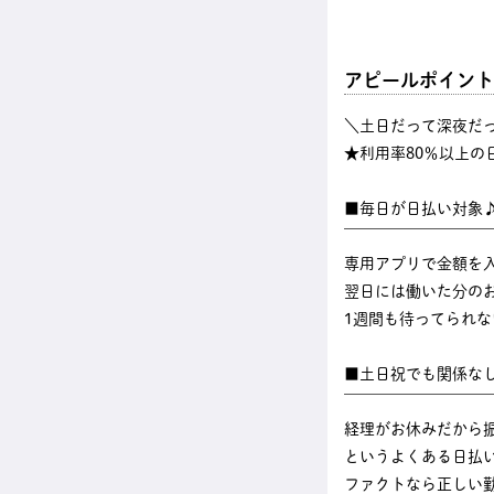
アピールポイント
＼土日だって深夜だ
★利用率80％以上の
■毎日が日払い対象
￣￣￣￣￣￣￣￣￣
専用アプリで金額を
翌日には働いた分のお
1週間も待ってられ
■土日祝でも関係な
￣￣￣￣￣￣￣￣￣
経理がお休みだから
というよくある日払
ファクトなら正しい