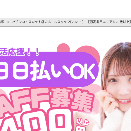
ーズ
検索
パチンコ・スロット店のホールスタッフ[20211]｜【西高島平エリア※20歳以
>