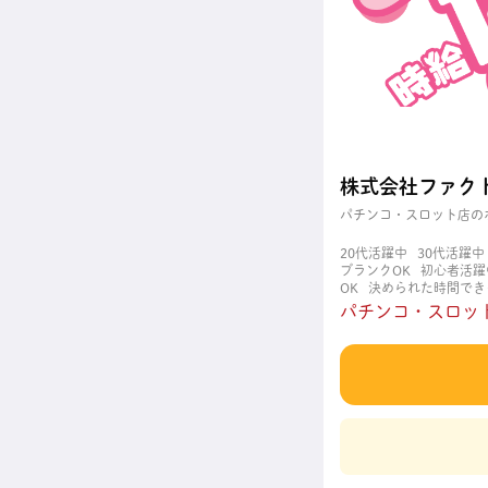
株式会社ファク
パチンコ・スロット店の
20代活躍中
30代活躍中
ブランクOK
初心者活躍
OK
決められた時間でき
職場
週4日以上OK
長
パチンコ・スロット