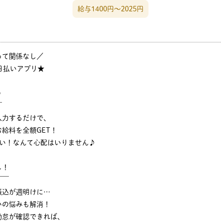
給与1400円〜2025円
って関係なし／
日払いアプリ★
♪
￣
入力するだけで、
給料を全額GET！
ない！なんて心配はいりません♪
し！
￣￣
振込が週明けに…
いの悩みも解消！
勤怠が確認できれば、