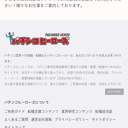
さい！様々なお仕事をご案内しております。
パチンコ業界への就職・転職ならパチンコヒーローズ。あなたにぴったりの求人が見つかり
ます。
パチンコヒーローズは、パチンコ業界従事経験者が運営する就職・復職・転職のための求人
サイトです。ほぼすべての職を取り扱っており、全国1785件の正社員、契約社員、アルバイ
ト・パート、募集情報を掲載しています（2026/08/07現在）。
求人数が業界最大規模だからこそ、様々な特徴や、ご希望の年収・時給・月給などでぴった
りな求人を探すことができ、ご利用者の約96%の方に「満足」とお答えいただいています。
掲載している求人は、すべて契約法人様から寄せられた正規の求人情報です。応募いただい
た内容はすぐに直接事業所に届くためスムーズに転職・復職できます。
パチンコヒーローズについて
ご利用ガイド
転職支援コンテンツ
業界研究コンテンツ
転職成功談
よくあるご質問
運営会社情報
プライバシーポリシー
サイトポリシー
サイトマップ