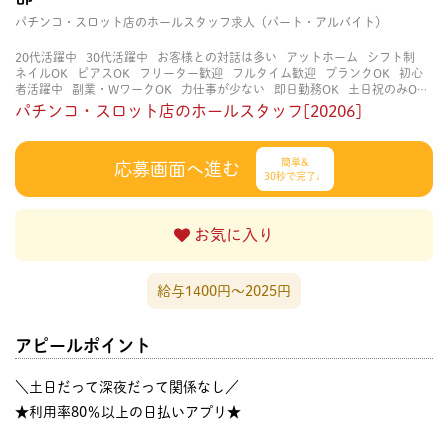
パチンコ・スロット店のホールスタッフ求人（パート・アルバイト）
20代活躍中
30代活躍中
お客様との対話は多い
アットホーム
シフト制
ネイルOK
ピアスOK
フリーター歓迎
フルタイム歓迎
ブランクOK
初心
者活躍中
副業・WワークOK
力仕事が少ない
即日勤務OK
土日祝のみOK
学歴不問
服装自由
未経験・初心者OK
決められた時間できっちり
知識・
パチンコ・スロット店のホールスタッフ[20206]
経験不要
立ち仕事
経験者・有資格者歓迎
自分の都合に合わせやすい
茶
髪OK
賑やかな職場
週4日以上OK
長く働ける
長期歓迎
髪型自由
髪色
自由
簡単&
応募画面へ進む
30秒で完了♩
お気に入り
給与1400円〜2025円
アピールポイント
＼土日だって深夜だって関係なし／
★利用率80％以上の日払いアプリ★