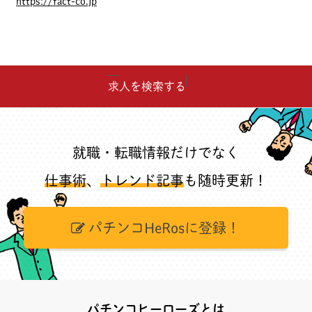
https://fact-co.jp
求人を検索する
就職・転職情報だけでなく
仕事術
、
トレンド記事
も随時更新！
パチンコHeRosに登録！
パチンコヒーローズとは