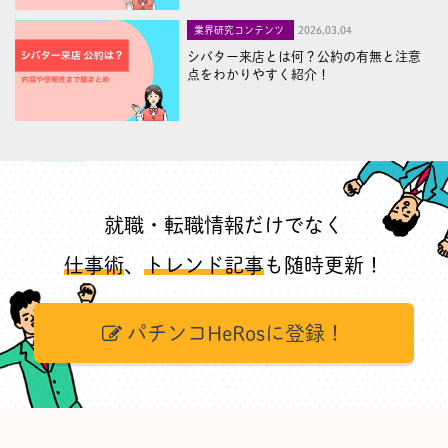
業界研究コンテンツ
2026,03,04
シバター来店とは何？公約の有無と注意
点をわかりやすく紹介！
就職・転職情報だけでなく
仕事術
、
トレンド記事
も随時更新！
パチンコHeRosに登録！