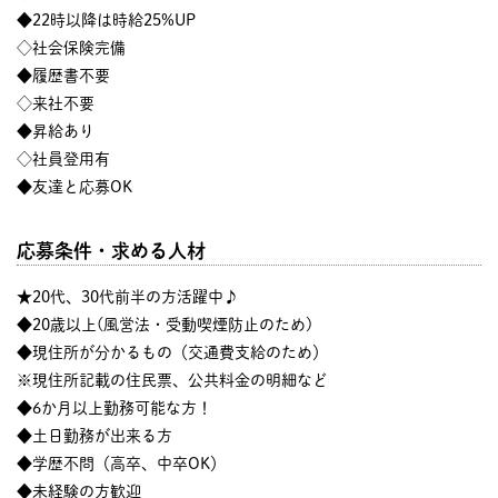
◆22時以降は時給25%UP
◇社会保険完備
◆履歴書不要
◇来社不要
◆昇給あり
◇社員登用有
◆友達と応募OK
応募条件・求める人材
★20代、30代前半の方活躍中♪
◆20歳以上(風営法・受動喫煙防止のため)
◆現住所が分かるもの（交通費支給のため）
※現住所記載の住民票、公共料金の明細など
◆6か月以上勤務可能な方！
◆土日勤務が出来る方
◆学歴不問（高卒、中卒OK）
◆未経験の方歓迎