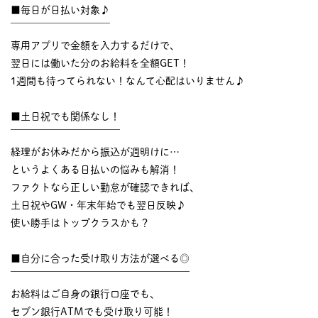
■毎日が日払い対象♪
￣￣￣￣￣￣￣￣￣￣
専用アプリで金額を入力するだけで、
翌日には働いた分のお給料を全額GET！
1週間も待ってられない！なんて心配はいりません♪
■土日祝でも関係なし！
￣￣￣￣￣￣￣￣￣￣￣
経理がお休みだから振込が週明けに…
というよくある日払いの悩みも解消！
ファクトなら正しい勤怠が確認できれば、
土日祝やGW・年末年始でも翌日反映♪
使い勝手はトップクラスかも？
■自分に合った受け取り方法が選べる◎
￣￣￣￣￣￣￣￣￣￣￣￣￣￣￣￣￣￣
お給料はご自身の銀行口座でも、
セブン銀行ATMでも受け取り可能！