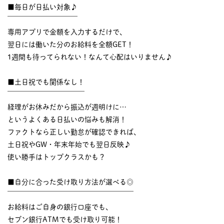
■毎日が日払い対象♪
￣￣￣￣￣￣￣￣￣￣
専用アプリで金額を入力するだけで、
翌日には働いた分のお給料を全額GET！
1週間も待ってられない！なんて心配はいりません♪
■土日祝でも関係なし！
￣￣￣￣￣￣￣￣￣￣￣
経理がお休みだから振込が週明けに…
というよくある日払いの悩みも解消！
ファクトなら正しい勤怠が確認できれば、
土日祝やGW・年末年始でも翌日反映♪
使い勝手はトップクラスかも？
■自分に合った受け取り方法が選べる◎
￣￣￣￣￣￣￣￣￣￣￣￣￣￣￣￣￣￣
お給料はご自身の銀行口座でも、
セブン銀行ATMでも受け取り可能！