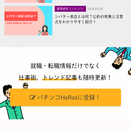
業界研究コンテンツ
2026,03,04
シバター来店とは何？公約の有無と注意
点をわかりやすく紹介！
就職・転職情報だけでなく
仕事術
、
トレンド記事
も随時更新！
パチンコHeRosに登録！