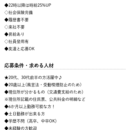
◆22時以降は時給25%UP
◇社会保険完備
◆履歴書不要
◇来社不要
◆昇給あり
◇社員登用有
◆友達と応募OK
応募条件・求める人材
★20代、30代前半の方活躍中♪
◆20歳以上(風営法・受動喫煙防止のため)
◆現住所が分かるもの（交通費支給のため）
※現住所記載の住民票、公共料金の明細など
◆6か月以上勤務可能な方！
◆土日勤務が出来る方
◆学歴不問（高卒、中卒OK）
◆未経験の方歓迎