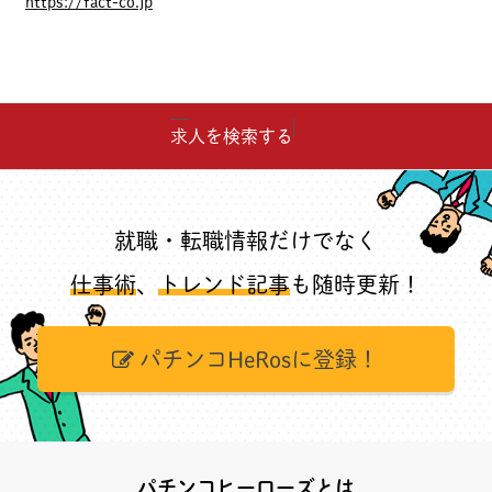
https://fact-co.jp
求人を検索する
就職・転職情報だけでなく
仕事術
、
トレンド記事
も随時更新！
パチンコHeRosに登録！
パチンコヒーローズとは