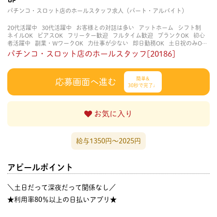
パチンコ・スロット店のホールスタッフ求人（パート・アルバイト）
20代活躍中
30代活躍中
お客様との対話は多い
アットホーム
シフト制
ネイルOK
ピアスOK
フリーター歓迎
フルタイム歓迎
ブランクOK
初心
者活躍中
副業・WワークOK
力仕事が少ない
即日勤務OK
土日祝のみOK
学歴不問
服装自由
未経験・初心者OK
決められた時間できっちり
知識・
パチンコ・スロット店のホールスタッフ[20186]
経験不要
立ち仕事
経験者・有資格者歓迎
自分の都合に合わせやすい
茶
髪OK
賑やかな職場
週4日以上OK
長く働ける
長期歓迎
髪型自由
髪色
自由
簡単&
応募画面へ進む
30秒で完了♩
お気に入り
給与1350円〜2025円
アピールポイント
＼土日だって深夜だって関係なし／
★利用率80％以上の日払いアプリ★