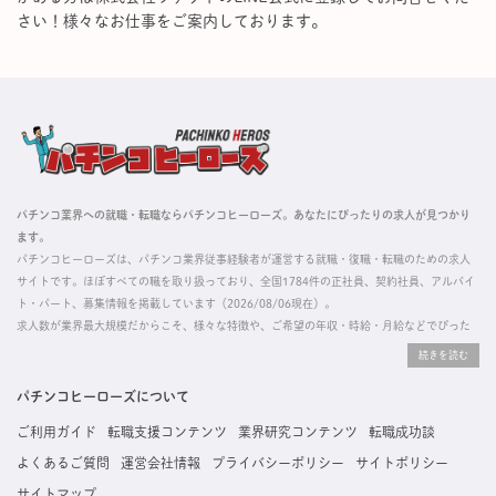
さい！様々なお仕事をご案内しております。
パチンコ業界への就職・転職ならパチンコヒーローズ。あなたにぴったりの求人が見つかり
ます。
パチンコヒーローズは、パチンコ業界従事経験者が運営する就職・復職・転職のための求人
サイトです。ほぼすべての職を取り扱っており、全国1784件の正社員、契約社員、アルバイ
ト・パート、募集情報を掲載しています（2026/08/06現在）。
求人数が業界最大規模だからこそ、様々な特徴や、ご希望の年収・時給・月給などでぴった
りな求人を探すことができ、ご利用者の約96%の方に「満足」とお答えいただいています。
掲載している求人は、すべて契約法人様から寄せられた正規の求人情報です。応募いただい
た内容はすぐに直接事業所に届くためスムーズに転職・復職できます。
パチンコヒーローズについて
ご利用ガイド
転職支援コンテンツ
業界研究コンテンツ
転職成功談
よくあるご質問
運営会社情報
プライバシーポリシー
サイトポリシー
サイトマップ