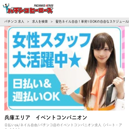
パチンコ求人・転職ならパチンコヒーロ
パチンコ 求人
求人を検索
髪色ネイル自由！単発1日OKの自由なスケジュール
>
>
兵庫エリア イベントコンパニオン
日払いok/ネイル自由/パチンコ店のイベントコンパニオン求人（パート・ア