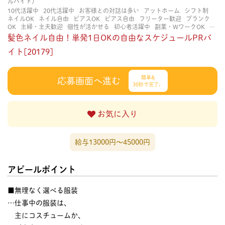
ルバイト）
10代活躍中
20代活躍中
お客様との対話は多い
アットホーム
シフト制
ネイルOK
ネイル自由
ピアスOK
ピアス自由
フリーター歓迎
ブランク
OK
主婦・主夫歓迎
個性が活かせる
初心者活躍中
副業・WワークOK
力
仕事が少ない
単発・1日OK
即日勤務OK
土日祝のみOK
大学生歓迎
学歴
髪色ネイル自由！単発1日OKの自由なスケジュールPRバ
不問
平日のみOK
扶養内勤務OK
服装自由
未経験・初心者OK
業務外交
流少ない
イト[20179]
決められた時間できっちり
短期
立ち仕事
経験者・有資格者歓
迎
自分の都合に合わせやすい
茶髪OK
賑やかな職場
長く働ける
長期歓
迎
髪型自由
髪色自由
簡単&
応募画面へ進む
30秒で完了♩
お気に入り
給与13000円〜45000円
アピールポイント
■無理なく選べる服装
…仕事中の服装は、
主にコスチュームか、