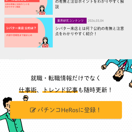
の有無と注目ポイントをわかりやすく解
説
業界研究コンテンツ
2026,03,04
シバター来店とは何？公約の有無と注意
点をわかりやすく紹介！
就職・転職情報だけでなく
仕事術
、
トレンド記事
も随時更新！
パチンコHeRosに登録！