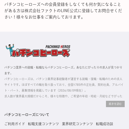
パチンコヒーローズへの会員登録をしなくても何か気になること
がある方は株式会社ファクトのLINE公式に登録してお問合せくだ
さい！様々なお仕事をご案内しております。
パチンコ業界への就職・転職ならパチンコヒーローズ。あなたにぴったりの求人が見つかり
ます。
パチンコヒーローズは、パチンコ業界従事経験者が運営する就職・復職・転職のための求人
サイトです。ほぼすべての職を取り扱っており、全国1785件の正社員、契約社員、アルバイ
ト・パート、募集情報を掲載しています（2026/08/09現在）。
求人数が業界最大規模だからこそ、様々な特徴や、ご希望の年収・時給・月給などでぴった
りな求人を探すことができ、ご利用者の約96%の方に「満足」とお答えいただいています。
掲載している求人は、すべて契約法人様から寄せられた正規の求人情報です。応募いただい
た内容はすぐに直接事業所に届くためスムーズに転職・復職できます。
パチンコヒーローズについて
ご利用ガイド
転職支援コンテンツ
業界研究コンテンツ
転職成功談