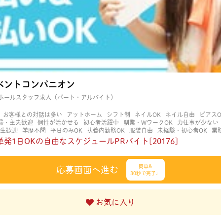
ベントコンパニオン
ホールスタッフ求人（パート・アルバイト）
お客様との対話は多い
アットホーム
シフト制
ネイルOK
ネイル自由
ピアスO
婦・主夫歓迎
個性が活かせる
初心者活躍中
副業・WワークOK
力仕事が少ない
生歓迎
学歴不問
平日のみOK
扶養内勤務OK
服装自由
未経験・初心者OK
業
立ち仕事
経験者・有資格者歓迎
自分の都合に合わせやすい
茶髪OK
賑やかな
発1日OKの自由なスケジュールPRバイト[20176]
簡単&
応募画面へ進む
30秒で完了♩
お気に入り