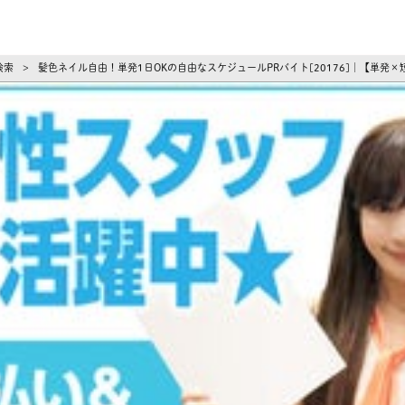
ーズ
検索
髪色ネイル自由！単発1日OKの自由なスケジュールPRバイト[20176]｜【単
>