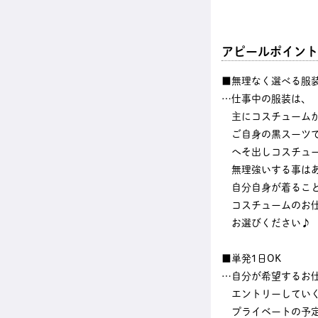
アピールポイント
■無理なく選べる服
…仕事中の服装は、
主にコスチューム
ご自身の黒スーツ
へそ出しコスチュー
無理強いする事はあ
自分自身が着ること
コスチュームのお
お選びください♪
■単発1日OK
…自分が希望するお
エントリーしてい
プライベートの予