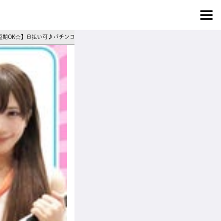
発×短期OK☆】日払い可♪パチンコ施設でイベントコンパニオン・展示会モデルスタッフ募集