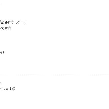
♪
が必要になった…」
心です◎
かけ
た
せします◎