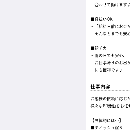
合わせて働けます
■日払いOK
…「給料日前にお金
そんなときでも安
■駅チカ
…雨の日でも安心、
お仕事帰りのお出
にも便利です♪
仕事内容
お客様の依頼に応じ
様々なPR活動をお任
【具体的には…】
■ティッシュ配り