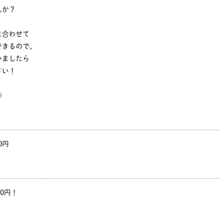
んか？
に合わせて
できるので、
いましたら
さい！
◎
0円
00円！