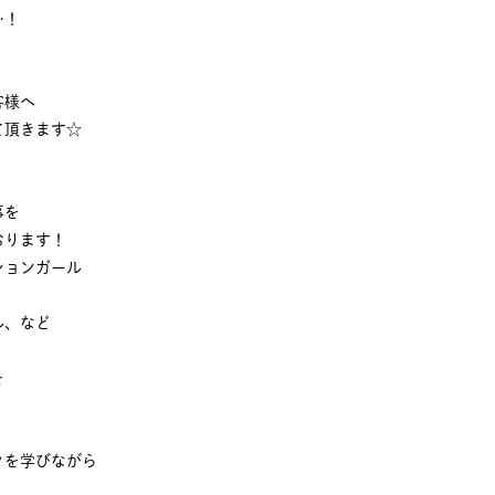
…！
客様へ
て頂きます☆
事を
おります！
ションガール
ル、など
を
クを学びながら
、