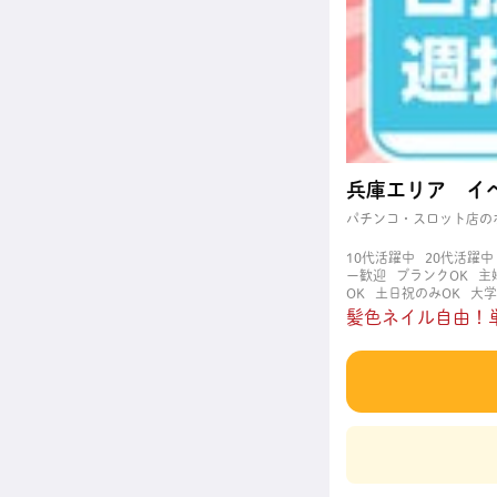
兵庫エリア イ
パチンコ・スロット店の
10代活躍中
20代活躍中
ー歓迎
ブランクOK
主
OK
土日祝のみOK
大学
た時間できっちり
短期
髪色ネイル自由！単
迎
髪型自由
髪色自由