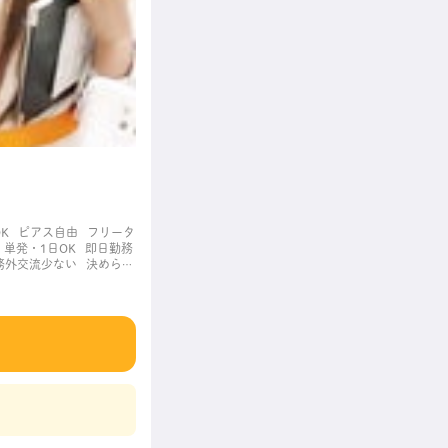
K
ピアス自由
フリータ
単発・1日OK
即日勤務
務外交流少ない
決められ
職場
長く働ける
長期歓