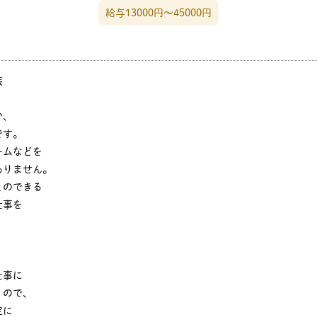
給与13000円〜45000円
装
か、
です。
ムなどを
りません。
のできる
仕事を
仕事に
くので、
定に