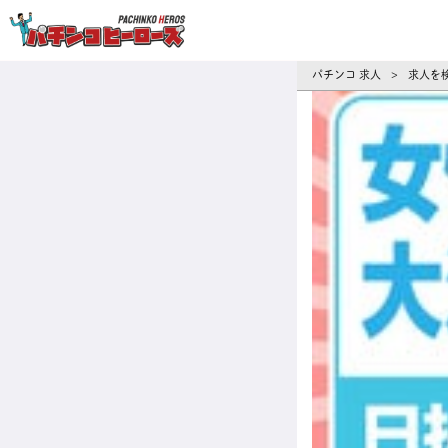
パチンコ求人・転職ならパチンコヒーロ
パチンコ 求人
求人を
>