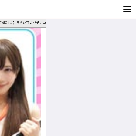
発×短期OK☆】日払い可♪パチンコ施設でイベントコンパニオン・展示会モデルスタッフ募集