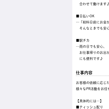
合わせて働けます
■日払いOK
…「給料日前にお金
そんなときでも安
■駅チカ
…雨の日でも安心、
お仕事帰りのお出
にも便利です♪
仕事内容
お客様の依頼に応じ
様々なPR活動をお任
【具体的には…】
■ティッシュ配り