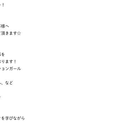
…！
客様へ
て頂きます☆
事を
おります！
ションガール
ル、など
を
クを学びながら
、