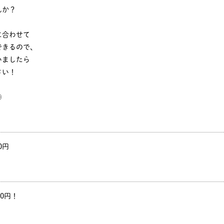
んか？
に合わせて
できるので、
いましたら
さい！
◎
0円
00円！