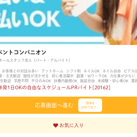
ベントコンパニオン
ホールスタッフ求人（パート・アルバイト）
お客様との対話は多い
アットホーム
シフト制
ネイルOK
ネイル自由
ピアスO
婦・主夫歓迎
個性が活かせる
初心者活躍中
副業・WワークOK
力仕事が少ない
生歓迎
学歴不問
平日のみOK
扶養内勤務OK
服装自由
未経験・初心者OK
業
立ち仕事
経験者・有資格者歓迎
自分の都合に合わせやすい
茶髪OK
賑やかな
発1日OKの自由なスケジュールPRバイト[20162]
簡単&
応募画面へ進む
30秒で完了♩
お気に入り