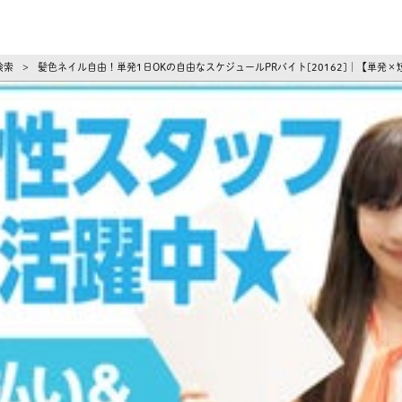
ーズ
検索
髪色ネイル自由！単発1日OKの自由なスケジュールPRバイト[20162]｜【単
>