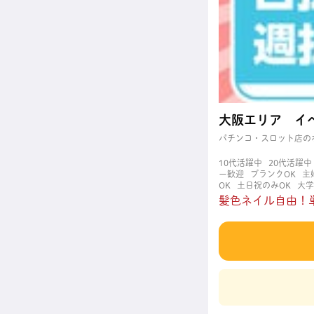
大阪エリア イ
パチンコ・スロット店の
10代活躍中
20代活躍中
ー歓迎
ブランクOK
主
OK
土日祝のみOK
大学
た時間できっちり
短期
髪色ネイル自由！単
迎
髪型自由
髪色自由