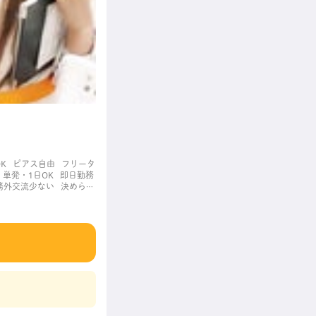
K
ピアス自由
フリータ
単発・1日OK
即日勤務
務外交流少ない
決められ
職場
長く働ける
長期歓