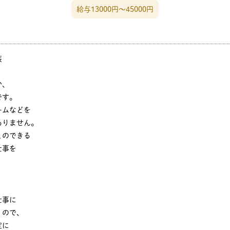
給与13000円〜45000円
装
か、
です。
ムなどを
りません。
のできる
仕事を
仕事に
くので、
定に