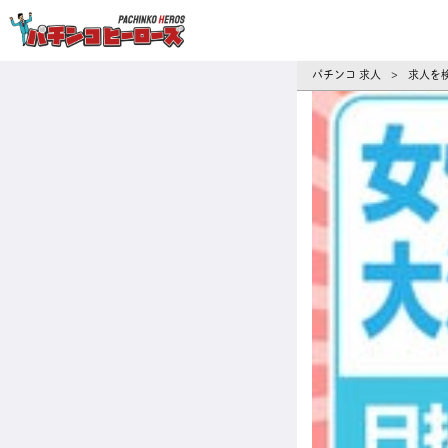
パチンコ求人・転職ならパチンコヒーロ
パチンコ 求人
求人を
>