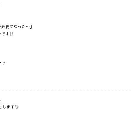
♪
が必要になった…」
心です◎
かけ
た
せします◎