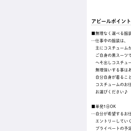
アピールポイント
■無理なく選べる服
…仕事中の服装は、
主にコスチューム
ご自身の黒スーツ
へそ出しコスチュー
無理強いする事はあ
自分自身が着ること
コスチュームのお
お選びください♪
■単発1日OK
…自分が希望するお
エントリーしてい
プライベートの予