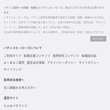
パチンコ業界への就職・転職ならパチンコヒーローズ。あなたにぴったりの求人が見つかり
ます。
パチンコヒーローズは、パチンコ業界従事経験者が運営する就職・復職・転職のための求人
サイトです。ほぼすべての職を取り扱っており、全国1784件の正社員、契約社員、アルバイ
ト・パート、募集情報を掲載しています（2026/08/10現在）。
求人数が業界最大規模だからこそ、様々な特徴や、ご希望の年収・時給・月給などでぴった
りな求人を探すことができ、ご利用者の約96%の方に「満足」とお答えいただいています。
掲載している求人は、すべて契約法人様から寄せられた正規の求人情報です。応募いただい
た内容はすぐに直接事業所に届くためスムーズに転職・復職できます。
パチンコヒーローズについて
ご利用ガイド
転職支援コンテンツ
業界研究コンテンツ
転職成功談
よくあるご質問
運営会社情報
プライバシーポリシー
サイトポリシー
サイトマップ
採用担当者様へ
求人掲載をお考えの方へ
運営サイト
ちゃみパチランド