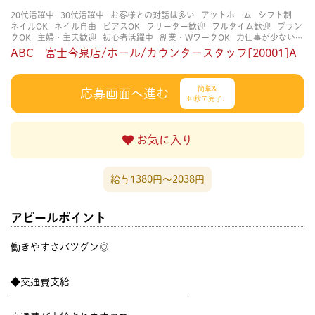
20代活躍中
30代活躍中
お客様との対話は多い
アットホーム
シフト制
ネイルOK
ネイル自由
ピアスOK
フリーター歓迎
フルタイム歓迎
ブラン
クOK
主婦・主夫歓迎
初心者活躍中
副業・WワークOK
力仕事が少ない
大学生歓迎
学歴不問
扶養内勤務OK
知識・経験不要
研修あり
立ち仕事
ABC 富士今泉店/ホール/カウンタースタッフ[20001]A
経験者・有資格者歓迎
茶髪OK
賑やかな職場
週4日以上OK
金髪OK
長く
働ける
長期歓迎
髪型自由
髪色自由
簡単&
応募画面へ進む
30秒で完了♩
お気に入り
給与1380円〜2038円
アピールポイント
働きやすさバツグン◎
◆交通費支給
￣￣￣￣￣￣￣￣￣￣￣￣￣￣￣￣￣￣