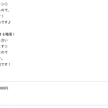
ナシ◎
るので、
す！
めです♪
きる職場！
し合い
ます☆
なので
す。
境です！
000円