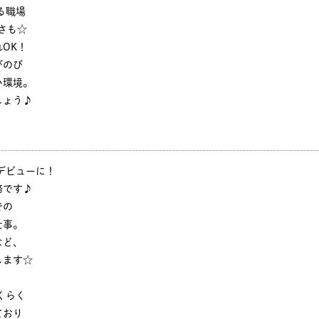
る職場
さも☆
OK！
びのび
い環境。
しょう♪
デビューに！
務です♪
での
仕事。
など、
します☆
くらく
ており