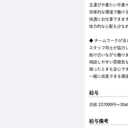
玉運びや重たい作業
効率的な環境で働け
快適にお仕事できま
体力的な心配も少な
◆ チームワークが活
スタッフ同士が協力
助け合いながら働け
相談しやすい雰囲気
困ったときも安心で
一緒に成長できる環
給与
月給 227000円〜306
給与備考