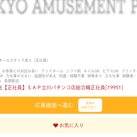
ホールスタッフ求人（正社員）
お客様との対話は多い
アットホーム
シフト制
ネイルOK
ピアスOK
フリータ
中
力仕事が少ない
協調性がある
知識・経験不要
研修あり
立ち仕事
経験者・
る
長期歓迎
【正社員】ＳＡＰ立川パチンコ店総合職正社員[19951]
簡単&
応募画面へ進む
30秒で完了♩
お気に入り