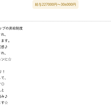
給与227000円〜306000円
ップの昇給制度
され、
ります。
実感♪
され、
ョンに☆
り！
して、
す◎
んと
組み♪
ます☆