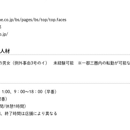
ne.co.jp/bs/pages/bs/top/top.faces
部
.jp/
人材
歳の男女（例外事由3号のイ） 未経験可能 ※一都三圏内の転勤が可能
00、1:00、9：00～18：00（早番）
遅番）
間/休憩1時間）
間、終了時間は店舗により異なる