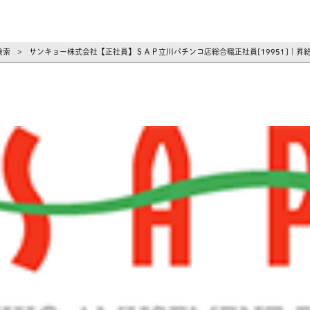
ーズ
検索
サンキョー株式会社【正社員】ＳＡＰ立川パチンコ店総合職正社員[19951]｜昇
>