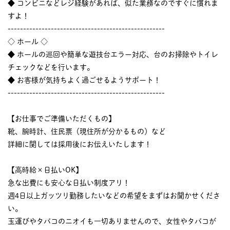
◆ コンビニなどレジ経験があれば、似た業務なのですぐに慣れま
すよ！
---------------------------------------------------
◇ ホール ◇
◆ ホールの巡回や簡単な遊技台エラー対応、台のお掃除やトイレ
チェックなどを行います。
◆ お客様が気持ちよく過ごせるようサポート！
---------------------------------------------------
【お仕事でご準備いただくもの】
靴、腕時計、住民票（現住所が分かるもの）など
詳細に関しては採用後にお伝えいたします！
【高時給×日払いOK】
急な出費にも安心な日払い制度アリ！
週4日以上ガッツリ勤務したいなどの希望をまずはお聞かせくださ
い。
玉運びやタバコのニオイも一切ありませんので、女性やタバコが