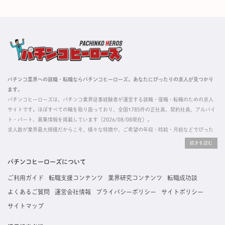
パチンコ業界への就職・転職ならパチンコヒーローズ。あなたにぴったりの求人が見つかり
ます。
パチンコヒーローズは、パチンコ業界従事経験者が運営する就職・復職・転職のための求人
サイトです。ほぼすべての職を取り扱っており、全国1785件の正社員、契約社員、アルバイ
ト・パート、募集情報を掲載しています（2026/08/08現在）。
求人数が業界最大規模だからこそ、様々な特徴や、ご希望の年収・時給・月給などでぴった
りな求人を探すことができ、ご利用者の約96%の方に「満足」とお答えいただいています。
掲載している求人は、すべて契約法人様から寄せられた正規の求人情報です。応募いただい
た内容はすぐに直接事業所に届くためスムーズに転職・復職できます。
パチンコヒーローズについて
ご利用ガイド
転職支援コンテンツ
業界研究コンテンツ
転職成功談
よくあるご質問
運営会社情報
プライバシーポリシー
サイトポリシー
サイトマップ