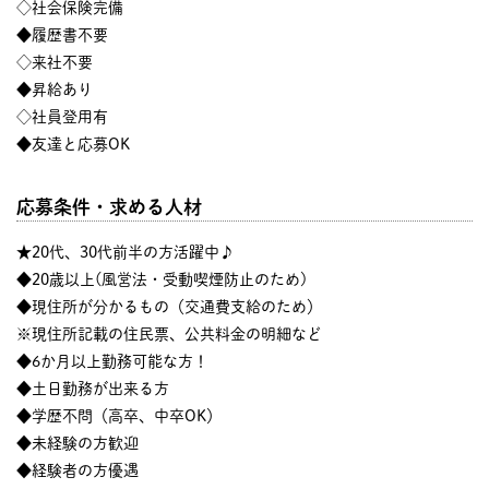
◇社会保険完備
◆履歴書不要
◇来社不要
◆昇給あり
◇社員登用有
◆友達と応募OK
応募条件・求める人材
★20代、30代前半の方活躍中♪
◆20歳以上(風営法・受動喫煙防止のため)
◆現住所が分かるもの（交通費支給のため）
※現住所記載の住民票、公共料金の明細など
◆6か月以上勤務可能な方！
◆土日勤務が出来る方
◆学歴不問（高卒、中卒OK）
◆未経験の方歓迎
◆経験者の方優遇