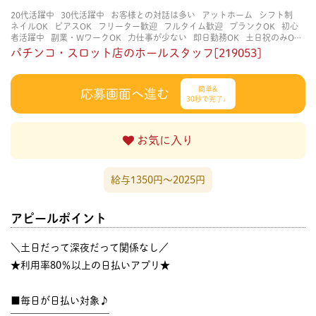
20代活躍中
30代活躍中
お客様との対話は多い
アットホーム
シフト制
ネイルOK
ピアスOK
フリーター歓迎
フルタイム歓迎
ブランクOK
初心
者活躍中
副業・WワークOK
力仕事が少ない
即日勤務OK
土日祝のみOK
学歴不問
服装自由
未経験・初心者OK
決められた時間できっちり
知識・
パチンコ・スロット店のホールスタッフ[219053]
経験不要
立ち仕事
経験者・有資格者歓迎
自分の都合に合わせやすい
茶
髪OK
賑やかな職場
週4日以上OK
長く働ける
長期歓迎
髪型自由
髪色
自由
簡単&
応募画面へ進む
30秒で完了♩
お気に入り
給与1350円〜2025円
アピールポイント
＼土日だって深夜だって関係なし／
★利用率80％以上の日払いアプリ★
■毎日が日払い対象♪