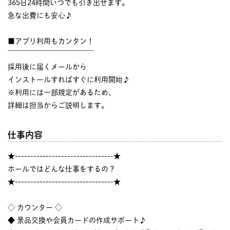
365日24時間いつでも引き出せます。
急な出費にも安心♪
■アプリ利用もカンタン！
￣￣￣￣￣￣￣￣￣￣￣￣
採用後に届くメールから
インストールすればすぐに利用開始♪
※利用には一部規定があるため、
詳細は担当からご説明します。
仕事内容
★--------------------------------★
ホールではどんな仕事をするの？
★--------------------------------★
◇ カウンター ◇
◆ 景品交換や会員カードの作成サポート♪