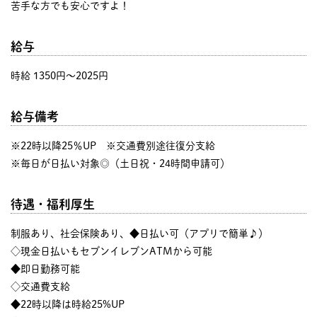
苦手な方でも安心ですよ！
給与
時給 1350円〜2025円
給与備考
※22時以降25％UP ※交通費別途往復分支給
※毎日が日払い対象◎（土日祝・24時間申請可）
待遇・福利厚生
制服あり、社会保険あり、◆日払い可（アプリで簡単♪）
◇現金日払いもセブンイレブンATMから可能
◆即日勤務可能
◇交通費支給
◆22時以降は時給25%UP