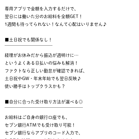
￣￣￣￣￣￣￣￣￣￣
専用アプリで金額を入力するだけで、
翌日には働いた分のお給料を全額GET！
1週間も待ってられない！なんて心配はいりません♪
■土日祝でも関係なし！
￣￣￣￣￣￣￣￣￣￣￣
経理がお休みだから振込が週明けに…
というよくある日払いの悩みも解消！
ファクトなら正しい勤怠が確認できれば、
土日祝やGW・年末年始でも翌日反映♪
使い勝手はトップクラスかも？
■自分に合った受け取り方法が選べる◎
￣￣￣￣￣￣￣￣￣￣￣￣￣￣￣￣￣￣
お給料はご自身の銀行口座でも、
セブン銀行ATMでも受け取り可能！
セブン銀行ならアプリのコード入力で、