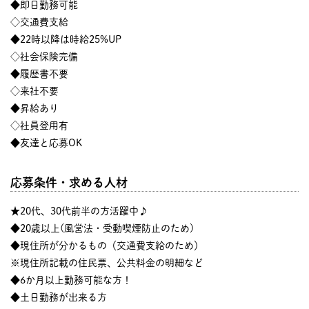
◆即日勤務可能
◇交通費支給
◆22時以降は時給25%UP
◇社会保険完備
◆履歴書不要
◇来社不要
◆昇給あり
◇社員登用有
◆友達と応募OK
応募条件・求める人材
★20代、30代前半の方活躍中♪
◆20歳以上(風営法・受動喫煙防止のため)
◆現住所が分かるもの（交通費支給のため）
※現住所記載の住民票、公共料金の明細など
◆6か月以上勤務可能な方！
◆土日勤務が出来る方