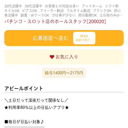
20代活躍中
30代活躍中
お客様との対話は多い
アットホーム
シフト制
ネイルOK
ピアスOK
フリーター歓迎
フルタイム歓迎
ブランクOK
初心
者活躍中
副業・WワークOK
力仕事が少ない
即日勤務OK
土日祝のみOK
学歴不問
服装自由
未経験・初心者OK
決められた時間できっちり
知識・
パチンコ・スロット店のホールスタッフ[200020]
経験不要
立ち仕事
経験者・有資格者歓迎
自分の都合に合わせやすい
茶
髪OK
賑やかな職場
週4日以上OK
長く働ける
長期歓迎
髪型自由
髪色
自由
簡単&
応募画面へ進む
30秒で完了♩
お気に入り
給与1400円〜2175円
アピールポイント
＼土日だって深夜だって関係なし／
★利用率80％以上の日払いアプリ★
■毎日が日払い対象♪