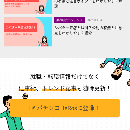
の有無と注目ポイントをわかりやすく解
説
業界研究コンテンツ
2026,03,04
シバター来店とは何？公約の有無と注意
点をわかりやすく紹介！
就職・転職情報だけでなく
仕事術
、
トレンド記事
も随時更新！
パチンコHeRosに登録！