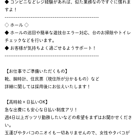
◆ コンビニなどレジ経験があれば、似た業務なのですぐに慣れま
すよ！
---------------------------------------------------
◇ ホール ◇
◆ ホールの巡回や簡単な遊技台エラー対応、台のお掃除やトイレ
チェックなどを行います。
◆ お客様が気持ちよく過ごせるようサポート！
---------------------------------------------------
【お仕事でご準備いただくもの】
靴、腕時計、住民票（現住所が分かるもの）など
詳細に関しては採用後にお伝えいたします！
【高時給×日払いOK】
急な出費にも安心な日払い制度アリ！
週4日以上ガッツリ勤務したいなどの希望をまずはお聞かせくださ
い。
玉運びやタバコのニオイも一切ありませんので、女性やタバコが