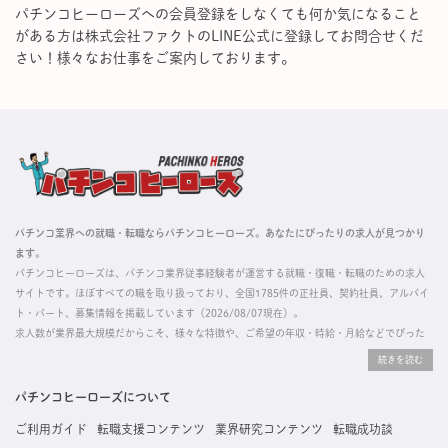
パチンコヒーローズへの会員登録をしなくても何か気になること
がある方は株式会社ファクトのLINE公式に登録してお問合せくだ
さい！様々なお仕事をご案内しております。
パチンコ業界への就職・転職ならパチンコヒーローズ。あなたにぴったりの求人が見つかり
ます。
パチンコヒーローズは、パチンコ業界従事経験者が運営する就職・復職・転職のための求人
サイトです。ほぼすべての職を取り扱っており、全国1785件の正社員、契約社員、アルバイ
ト・パート、募集情報を掲載しています（2026/08/07現在）。
求人数が業界最大規模だからこそ、様々な特徴や、ご希望の年収・時給・月給などでぴった
りな求人を探すことができ、ご利用者の約96%の方に「満足」とお答えいただいています。
掲載している求人は、すべて契約法人様から寄せられた正規の求人情報です。応募いただい
た内容はすぐに直接事業所に届くためスムーズに転職・復職できます。
パチンコヒーローズについて
ご利用ガイド
転職支援コンテンツ
業界研究コンテンツ
転職成功談