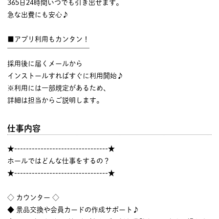
365日24時間いつでも引き出せます。
急な出費にも安心♪
■アプリ利用もカンタン！
￣￣￣￣￣￣￣￣￣￣￣￣
採用後に届くメールから
インストールすればすぐに利用開始♪
※利用には一部規定があるため、
詳細は担当からご説明します。
仕事内容
★--------------------------------★
ホールではどんな仕事をするの？
★--------------------------------★
◇ カウンター ◇
◆ 景品交換や会員カードの作成サポート♪