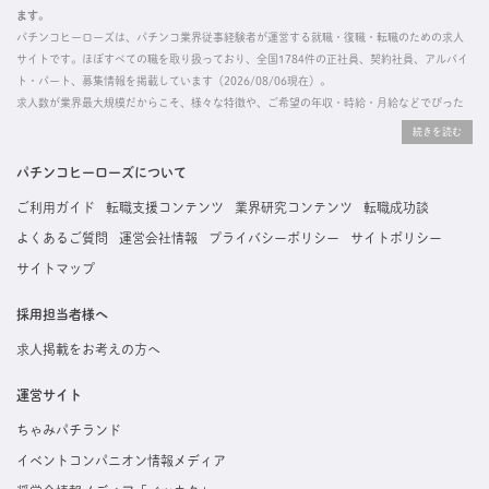
ます。
パチンコヒーローズは、パチンコ業界従事経験者が運営する就職・復職・転職のための求人
サイトです。ほぼすべての職を取り扱っており、全国1784件の正社員、契約社員、アルバイ
ト・パート、募集情報を掲載しています（2026/08/06現在）。
求人数が業界最大規模だからこそ、様々な特徴や、ご希望の年収・時給・月給などでぴった
りな求人を探すことができ、ご利用者の約96%の方に「満足」とお答えいただいています。
掲載している求人は、すべて契約法人様から寄せられた正規の求人情報です。応募いただい
た内容はすぐに直接事業所に届くためスムーズに転職・復職できます。
パチンコヒーローズについて
ご利用ガイド
転職支援コンテンツ
業界研究コンテンツ
転職成功談
よくあるご質問
運営会社情報
プライバシーポリシー
サイトポリシー
サイトマップ
採用担当者様へ
求人掲載をお考えの方へ
運営サイト
ちゃみパチランド
イベントコンパニオン情報メディア