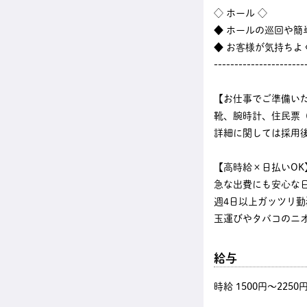
◇ ホール ◇
◆ ホールの巡回や
◆ お客様が気持ちよ
----------------------
【お仕事でご準備い
靴、腕時計、住民票
詳細に関しては採用
【高時給×日払いOK
急な出費にも安心な
週4日以上ガッツリ
玉運びやタバコのニ
給与
時給 1500円〜2250