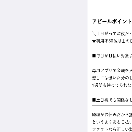
アピールポイント
＼土日だって深夜だ
★利用率80％以上の
■毎日が日払い対象
￣￣￣￣￣￣￣￣￣
専用アプリで金額を
翌日には働いた分のお
1週間も待ってられ
■土日祝でも関係な
￣￣￣￣￣￣￣￣￣
経理がお休みだから
というよくある日払
ファクトなら正しい