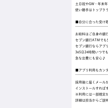
土日祝やGW・年末
使い勝手はトップク
■自分に合った受け
￣￣￣￣￣￣￣￣￣
お給料はご自身の銀
セブン銀行ATMでも
セブン銀行ならアプ
365日24時間いつ
急な出費にも安心♪
■アプリ利用もカン
￣￣￣￣￣￣￣￣￣
採用後に届くメール
インストールすれば
※利用には一部規定
詳細は担当からご説