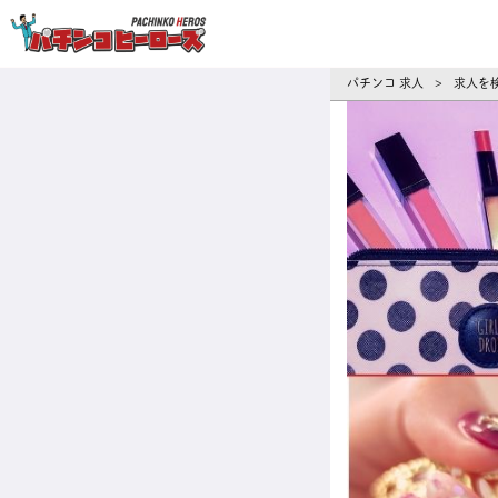
パチンコ求人・転職ならパチンコヒーロ
パチンコ 求人
求人を
>