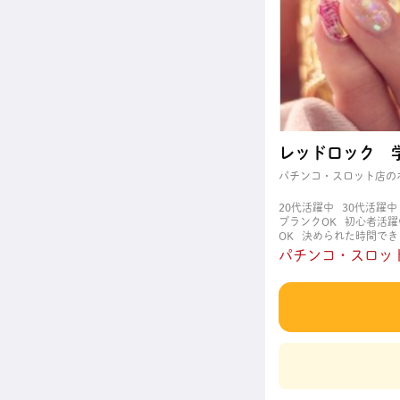
レッドロック 
パチンコ・スロット店の
20代活躍中
30代活躍中
ブランクOK
初心者活躍
OK
決められた時間でき
職場
週4日以上OK
長
パチンコ・スロット