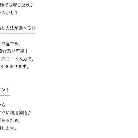
年始でも翌日反映♪
ラスかも？
取り方法が選べる◎
￣￣￣￣￣￣￣￣￣
行口座でも、
受け取り可能！
リのコード入力で、
でも引き出せます。
タン！
￣￣￣
から
すぐに利用開始♪
があるため、
明します。