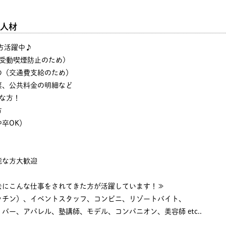
人材
の方活躍中♪
・受動喫煙防止のため)
の（交通費支給のため）
票、公共料金の明細など
な方！
方
卒OK）
能な方大歓迎
去にこんな仕事をされてきた方が活躍しています！≫
ッチン）、イベントスタッフ、コンビニ、リゾートバイト、
バー、アパレル、塾講師、モデル、コンパニオン、美容師 etc..