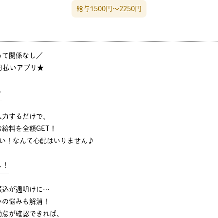
給与1500円〜2250円
って関係なし／
日払いアプリ★
♪
￣
入力するだけで、
給料を全額GET！
ない！なんて心配はいりません♪
し！
￣￣
振込が週明けに…
いの悩みも解消！
勤怠が確認できれば、