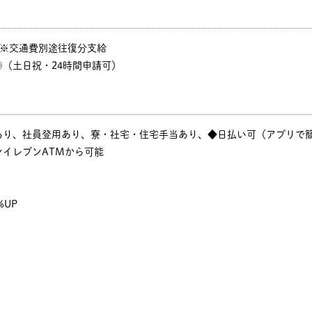
P ※交通費別途往復分支給
（土日祝・24時間申請可）
あり、社員登用あり、寮・社宅・住宅手当あり、◆日払い可（アプリで
イレブンATMから可能
%UP