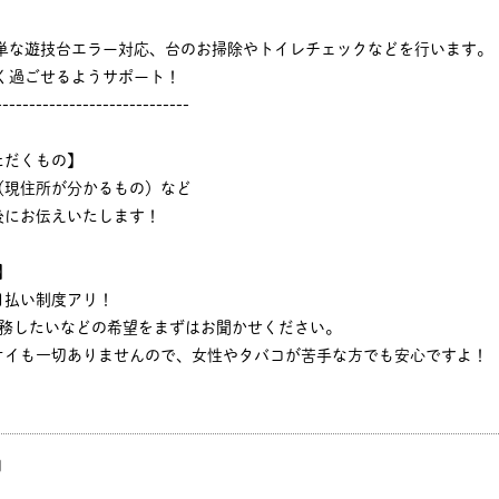
簡単な遊技台エラー対応、台のお掃除やトイレチェックなどを行います。
く過ごせるようサポート！
-----------------------------
ただくもの】
（現住所が分かるもの）など
後にお伝えいたします！
】
日払い制度アリ！
勤務したいなどの希望をまずはお聞かせください。
オイも一切ありませんので、女性やタバコが苦手な方でも安心ですよ！
円