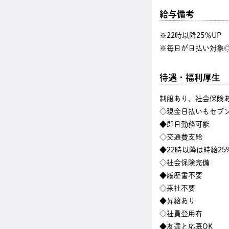
給与備考
※22時以降25％U
※毎日が日払い対象◎
待遇・福利厚生
制服あり、社会保険
◇現金日払いもセブン
◆即日勤務可能
◇交通費支給
◆22時以降は時給25
◇社会保険完備
◆履歴書不要
◇来社不要
◆昇給あり
◇社員登用有
◆友達と応募OK