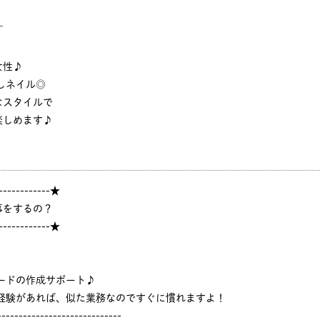
￣
！
女性♪
しネイル◎
なスタイルで
楽しめます♪
------------★
事をするの？
------------★
ードの作成サポート♪
ジ経験があれば、似た業務なのですぐに慣れますよ！
-----------------------------