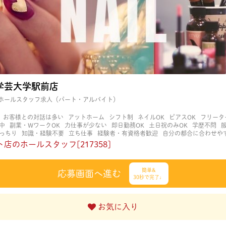
学芸大学駅前店
ホールスタッフ求人（パート・アルバイト）
お客様との対話は多い
アットホーム
シフト制
ネイルOK
ピアスOK
フリータ
中
副業・WワークOK
力仕事が少ない
即日勤務OK
土日祝のみOK
学歴不問
っちり
知識・経験不要
立ち仕事
経験者・有資格者歓迎
自分の都合に合わせや
く働ける
長期歓迎
髪型自由
髪色自由
店のホールスタッフ[217358]
簡単&
応募画面へ進む
30秒で完了♩
お気に入り