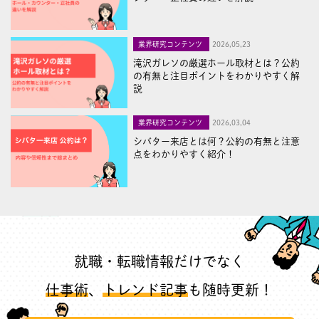
業界研究コンテンツ
2026,05,23
滝沢ガレソの厳選ホール取材とは？公約
の有無と注目ポイントをわかりやすく解
説
業界研究コンテンツ
2026,03,04
シバター来店とは何？公約の有無と注意
点をわかりやすく紹介！
就職・転職情報だけでなく
仕事術
、
トレンド記事
も随時更新！