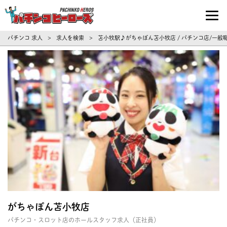
パチンコ求人・転職ならパチンコヒーロ
パチンコ 求人
求人を検索
苫小牧駅♪がちゃぽん苫小牧店 / パチンコ店/一般
>
>
がちゃぽん苫小牧店
パチンコ・スロット店のホールスタッフ求人（正社員）