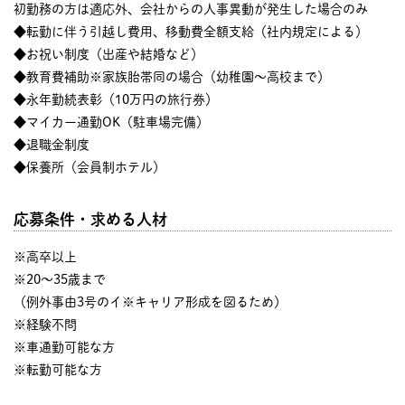
初勤務の方は適応外、会社からの人事異動が発生した場合のみ
◆転勤に伴う引越し費用、移動費全額支給（社内規定による）
◆お祝い制度（出産や結婚など）
◆教育費補助※家族胎帯同の場合（幼稚園～高校まで）
◆永年勤続表彰（10万円の旅行券）
◆マイカー通勤OK（駐車場完備）
◆退職金制度
◆保養所（会員制ホテル）
応募条件・求める人材
※高卒以上
※20～35歳まで
（例外事由3号のイ※キャリア形成を図るため）
※経験不問
※車通勤可能な方
※転勤可能な方