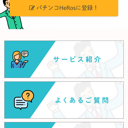
パチンコHeRosに登録！