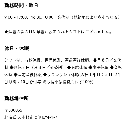
勤務時間・曜日
9:00〜17:00、16:30、0:00、交代制（勤務地により多少異なる）
★遅番の次の日に早番が設定されるシフトはございません。
休日・休暇
シフト制、有給休暇、育児休暇、産前産後休暇、◆月８日／交代
制 ◆週休２日（月８日／交替制） ◆有給休暇 ◆慶弔休暇 ◆育児
休暇 ◆産前産後休暇 ◆リフレッシュ休暇 入社１年目：５日 ２年
目以降：10日を付与 ※取得率は役職問わず100％
勤務地住所
〒530055
北海道 苫小牧市 新明町4-1-7