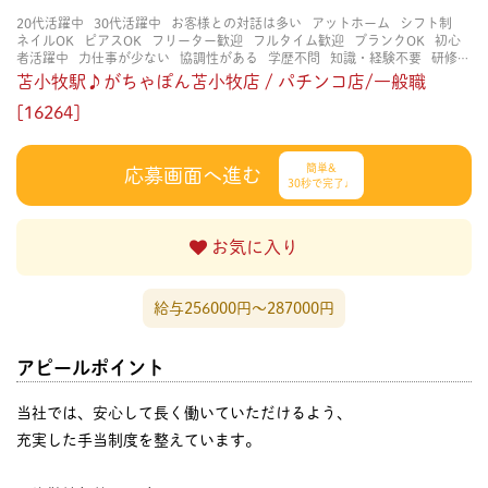
20代活躍中
30代活躍中
お客様との対話は多い
アットホーム
シフト制
ネイルOK
ピアスOK
フリーター歓迎
フルタイム歓迎
ブランクOK
初心
者活躍中
力仕事が少ない
協調性がある
学歴不問
知識・経験不要
研修あ
り
立ち仕事
経験者・有資格者歓迎
茶髪OK
賑やかな職場
長く働ける
苫小牧駅♪がちゃぽん苫小牧店 / パチンコ店/一般職
長期歓迎
[16264]
簡単&
応募画面へ進む
30秒で完了♩
お気に入り
給与256000円〜287000円
アピールポイント
当社では、安心して長く働いていただけるよう、
充実した手当制度を整えています。