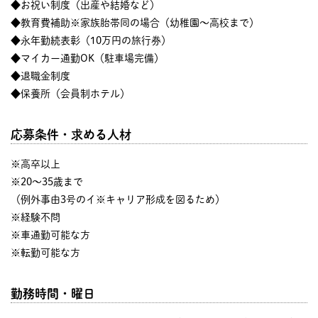
◆お祝い制度（出産や結婚など）
◆教育費補助※家族胎帯同の場合（幼稚園～高校まで）
◆永年勤続表彰（10万円の旅行券）
◆マイカー通勤OK（駐車場完備）
◆退職金制度
◆保養所（会員制ホテル）
応募条件・求める人材
※高卒以上
※20～35歳まで
（例外事由3号のイ※キャリア形成を図るため）
※経験不問
※車通勤可能な方
※転勤可能な方
勤務時間・曜日