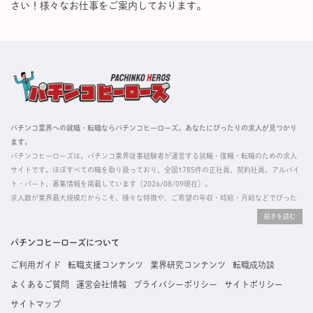
さい！様々なお仕事をご案内しております。
パチンコ業界への就職・転職ならパチンコヒーローズ。あなたにぴったりの求人が見つかり
ます。
パチンコヒーローズは、パチンコ業界従事経験者が運営する就職・復職・転職のための求人
サイトです。ほぼすべての職を取り扱っており、全国1785件の正社員、契約社員、アルバイ
ト・パート、募集情報を掲載しています（2026/08/09現在）。
求人数が業界最大規模だからこそ、様々な特徴や、ご希望の年収・時給・月給などでぴった
りな求人を探すことができ、ご利用者の約96%の方に「満足」とお答えいただいています。
掲載している求人は、すべて契約法人様から寄せられた正規の求人情報です。応募いただい
た内容はすぐに直接事業所に届くためスムーズに転職・復職できます。
パチンコヒーローズについて
ご利用ガイド
転職支援コンテンツ
業界研究コンテンツ
転職成功談
よくあるご質問
運営会社情報
プライバシーポリシー
サイトポリシー
サイトマップ