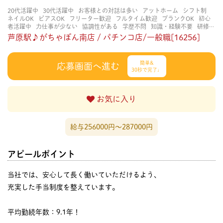
20代活躍中
30代活躍中
お客様との対話は多い
アットホーム
シフト制
ネイルOK
ピアスOK
フリーター歓迎
フルタイム歓迎
ブランクOK
初心
者活躍中
力仕事が少ない
協調性がある
学歴不問
知識・経験不要
研修あ
り
立ち仕事
経験者・有資格者歓迎
茶髪OK
賑やかな職場
長く働ける
芦原駅♪がちゃぽん南店 / パチンコ店/一般職[16256]
長期歓迎
簡単&
応募画面へ進む
30秒で完了♩
お気に入り
給与256000円〜287000円
アピールポイント
当社では、安心して長く働いていただけるよう、
充実した手当制度を整えています。
平均勤続年数：9.1年！