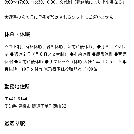
9:00〜17:00、16:30、0:00、交代制（勤務地により多少異なる）
★遅番の次の日に早番が設定されるシフトはございません。
休日・休暇
シフト制、有給休暇、育児休暇、産前産後休暇、◆月８日／交代
制 ◆週休２日（月８日／交替制） ◆有給休暇 ◆慶弔休暇 ◆育児
休暇 ◆産前産後休暇 ◆リフレッシュ休暇 入社１年目：５日 ２年
目以降：10日を付与 ※取得率は役職問わず100％
勤務地住所
〒441-8144
愛知県 豊橋市 磯辺下地町葭山52
最寄り駅