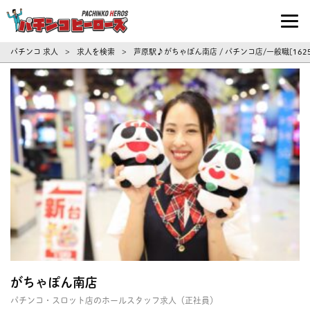
パチンコ求人・転職ならパチンコヒーロ
パチンコ 求人
求人を検索
芦原駅♪がちゃぽん南店 / パチンコ店/一般職[1
>
>
がちゃぽん南店
パチンコ・スロット店のホールスタッフ求人（正社員）