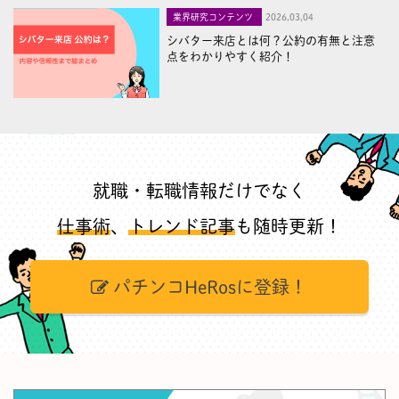
業界研究コンテンツ
2026,03,04
シバター来店とは何？公約の有無と注意
点をわかりやすく紹介！
就職・転職情報だけでなく
仕事術
、
トレンド記事
も随時更新！
パチンコHeRosに登録！