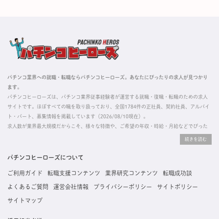
パチンコ業界への就職・転職ならパチンコヒーローズ。あなたにぴったりの求人が見つかり
ます。
パチンコヒーローズは、パチンコ業界従事経験者が運営する就職・復職・転職のための求人
サイトです。ほぼすべての職を取り扱っており、全国1784件の正社員、契約社員、アルバイ
ト・パート、募集情報を掲載しています（2026/08/10現在）。
求人数が業界最大規模だからこそ、様々な特徴や、ご希望の年収・時給・月給などでぴった
りな求人を探すことができ、ご利用者の約96%の方に「満足」とお答えいただいています。
掲載している求人は、すべて契約法人様から寄せられた正規の求人情報です。応募いただい
た内容はすぐに直接事業所に届くためスムーズに転職・復職できます。
パチンコヒーローズについて
ご利用ガイド
転職支援コンテンツ
業界研究コンテンツ
転職成功談
よくあるご質問
運営会社情報
プライバシーポリシー
サイトポリシー
サイトマップ