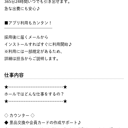
365日24時間いつでも引き出せます。
急な出費にも安心♪
■アプリ利用もカンタン！
￣￣￣￣￣￣￣￣￣￣￣￣
採用後に届くメールから
インストールすればすぐに利用開始♪
※利用には一部規定があるため、
詳細は担当からご説明します。
仕事内容
★--------------------------------★
ホールではどんな仕事をするの？
★--------------------------------★
◇ カウンター ◇
◆ 景品交換や会員カードの作成サポート♪