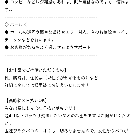
◆ コンビニなどレジ経験があれば、似た業務なのですぐに慣れま
すよ！
---------------------------------------------------
◇ ホール ◇
◆ ホールの巡回や簡単な遊技台エラー対応、台のお掃除やトイレ
チェックなどを行います。
◆ お客様が気持ちよく過ごせるようサポート！
---------------------------------------------------
【お仕事でご準備いただくもの】
靴、腕時計、住民票（現住所が分かるもの）など
詳細に関しては採用後にお伝えいたします！
【高時給×日払いOK】
急な出費にも安心な日払い制度アリ！
週4日以上ガッツリ勤務したいなどの希望をまずはお聞かせくださ
い。
玉運びやタバコのニオイも一切ありませんので、女性やタバコが