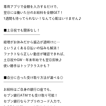
￣￣￣￣￣￣￣￣￣￣
専用アプリで金額を入力するだけで、
翌日には働いた分のお給料を全額GET！
1週間も待ってられない！なんて心配はいりません♪
■土日祝でも関係なし！
￣￣￣￣￣￣￣￣￣￣￣
経理がお休みだから振込が週明けに…
というよくある日払いの悩みも解消！
ファクトなら正しい勤怠が確認できれば、
土日祝やGW・年末年始でも翌日反映♪
使い勝手はトップクラスかも？
■自分に合った受け取り方法が選べる◎
￣￣￣￣￣￣￣￣￣￣￣￣￣￣￣￣￣￣
お給料はご自身の銀行口座でも、
セブン銀行ATMでも受け取り可能！
セブン銀行ならアプリのコード入力で、