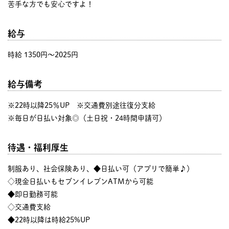
苦手な方でも安心ですよ！
給与
時給 1350円〜2025円
給与備考
※22時以降25％UP ※交通費別途往復分支給
※毎日が日払い対象◎（土日祝・24時間申請可）
待遇・福利厚生
制服あり、社会保険あり、◆日払い可（アプリで簡単♪）
◇現金日払いもセブンイレブンATMから可能
◆即日勤務可能
◇交通費支給
◆22時以降は時給25%UP