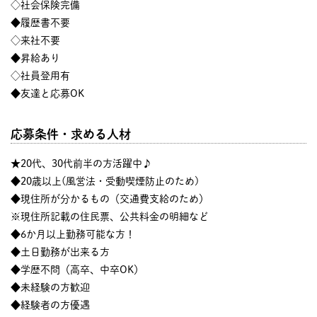
◇社会保険完備
◆履歴書不要
◇来社不要
◆昇給あり
◇社員登用有
◆友達と応募OK
応募条件・求める人材
★20代、30代前半の方活躍中♪
◆20歳以上(風営法・受動喫煙防止のため)
◆現住所が分かるもの（交通費支給のため）
※現住所記載の住民票、公共料金の明細など
◆6か月以上勤務可能な方！
◆土日勤務が出来る方
◆学歴不問（高卒、中卒OK）
◆未経験の方歓迎
◆経験者の方優遇