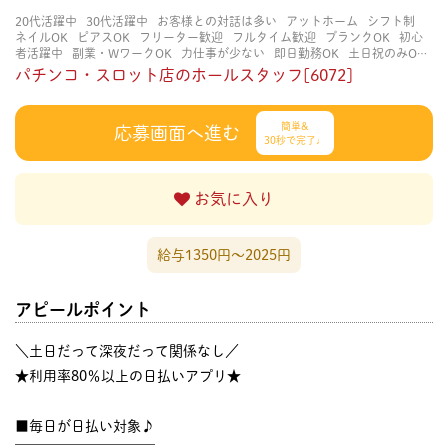
20代活躍中
30代活躍中
お客様との対話は多い
アットホーム
シフト制
ネイルOK
ピアスOK
フリーター歓迎
フルタイム歓迎
ブランクOK
初心
者活躍中
副業・WワークOK
力仕事が少ない
即日勤務OK
土日祝のみOK
学歴不問
服装自由
未経験・初心者OK
決められた時間できっちり
知識・
パチンコ・スロット店のホールスタッフ[6072]
経験不要
立ち仕事
経験者・有資格者歓迎
自分の都合に合わせやすい
茶
髪OK
賑やかな職場
週4日以上OK
長く働ける
長期歓迎
髪型自由
髪色
自由
簡単&
応募画面へ進む
30秒で完了♩
お気に入り
給与1350円〜2025円
アピールポイント
＼土日だって深夜だって関係なし／
★利用率80％以上の日払いアプリ★
■毎日が日払い対象♪