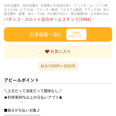
20代活躍中
30代活躍中
お客様との対話は多い
アットホーム
シフト制
ネイルOK
ピアスOK
フリーター歓迎
フルタイム歓迎
ブランクOK
初心
者活躍中
副業・WワークOK
力仕事が少ない
即日勤務OK
土日祝のみOK
学歴不問
服装自由
未経験・初心者OK
決められた時間できっちり
知識・
パチンコ・スロット店のホールスタッフ[5984]
経験不要
立ち仕事
経験者・有資格者歓迎
自分の都合に合わせやすい
茶
髪OK
賑やかな職場
週4日以上OK
長く働ける
長期歓迎
髪型自由
髪色
自由
簡単&
応募画面へ進む
30秒で完了♩
お気に入り
給与1350円〜2025円
アピールポイント
＼土日だって深夜だって関係なし／
★利用率80％以上の日払いアプリ★
■毎日が日払い対象♪