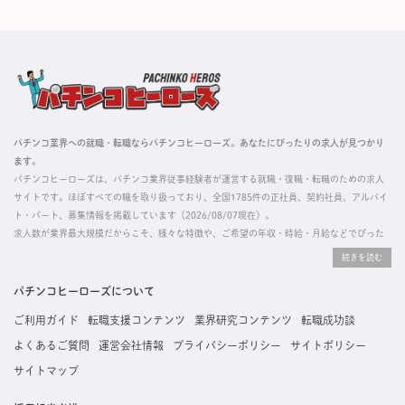
パチンコ業界への就職・転職ならパチンコヒーローズ。あなたにぴったりの求人が見つかり
ます。
パチンコヒーローズは、パチンコ業界従事経験者が運営する就職・復職・転職のための求人
サイトです。ほぼすべての職を取り扱っており、全国1785件の正社員、契約社員、アルバイ
ト・パート、募集情報を掲載しています（2026/08/07現在）。
求人数が業界最大規模だからこそ、様々な特徴や、ご希望の年収・時給・月給などでぴった
りな求人を探すことができ、ご利用者の約96%の方に「満足」とお答えいただいています。
掲載している求人は、すべて契約法人様から寄せられた正規の求人情報です。応募いただい
た内容はすぐに直接事業所に届くためスムーズに転職・復職できます。
パチンコヒーローズについて
ご利用ガイド
転職支援コンテンツ
業界研究コンテンツ
転職成功談
よくあるご質問
運営会社情報
プライバシーポリシー
サイトポリシー
サイトマップ