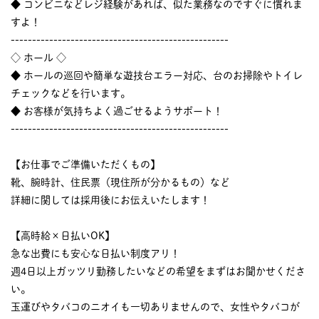
◆ コンビニなどレジ経験があれば、似た業務なのですぐに慣れま
すよ！
---------------------------------------------------
◇ ホール ◇
◆ ホールの巡回や簡単な遊技台エラー対応、台のお掃除やトイレ
チェックなどを行います。
◆ お客様が気持ちよく過ごせるようサポート！
---------------------------------------------------
【お仕事でご準備いただくもの】
靴、腕時計、住民票（現住所が分かるもの）など
詳細に関しては採用後にお伝えいたします！
【高時給×日払いOK】
急な出費にも安心な日払い制度アリ！
週4日以上ガッツリ勤務したいなどの希望をまずはお聞かせくださ
い。
玉運びやタバコのニオイも一切ありませんので、女性やタバコが