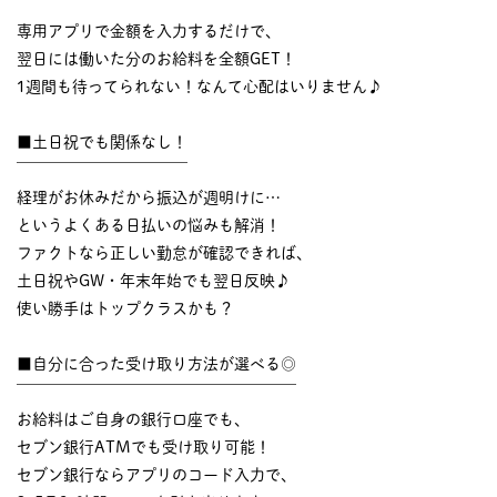
￣￣￣￣￣￣￣￣￣￣
専用アプリで金額を入力するだけで、
翌日には働いた分のお給料を全額GET！
1週間も待ってられない！なんて心配はいりません♪
■土日祝でも関係なし！
￣￣￣￣￣￣￣￣￣￣￣
経理がお休みだから振込が週明けに…
というよくある日払いの悩みも解消！
ファクトなら正しい勤怠が確認できれば、
土日祝やGW・年末年始でも翌日反映♪
使い勝手はトップクラスかも？
■自分に合った受け取り方法が選べる◎
￣￣￣￣￣￣￣￣￣￣￣￣￣￣￣￣￣￣
お給料はご自身の銀行口座でも、
セブン銀行ATMでも受け取り可能！
セブン銀行ならアプリのコード入力で、