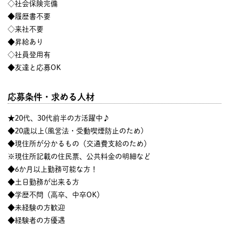
◇社会保険完備
◆履歴書不要
◇来社不要
◆昇給あり
◇社員登用有
◆友達と応募OK
応募条件・求める人材
★20代、30代前半の方活躍中♪
◆20歳以上(風営法・受動喫煙防止のため)
◆現住所が分かるもの（交通費支給のため）
※現住所記載の住民票、公共料金の明細など
◆6か月以上勤務可能な方！
◆土日勤務が出来る方
◆学歴不問（高卒、中卒OK）
◆未経験の方歓迎
◆経験者の方優遇