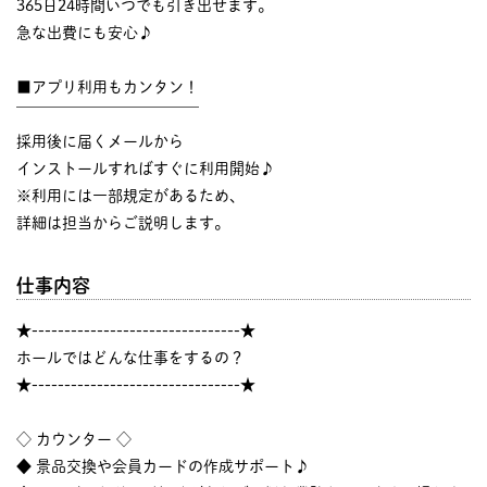
365日24時間いつでも引き出せます。
急な出費にも安心♪
■アプリ利用もカンタン！
￣￣￣￣￣￣￣￣￣￣￣￣
採用後に届くメールから
インストールすればすぐに利用開始♪
※利用には一部規定があるため、
詳細は担当からご説明します。
仕事内容
★--------------------------------★
ホールではどんな仕事をするの？
★--------------------------------★
◇ カウンター ◇
◆ 景品交換や会員カードの作成サポート♪