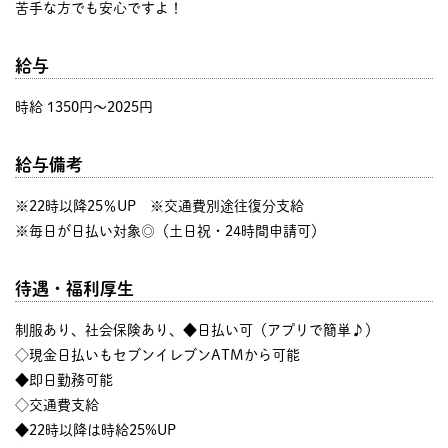
苦手な方でも安心ですよ！
給与
時給 1350円〜2025円
給与備考
※22時以降25％UP ※交通費別途往復分支給
※毎日が日払い対象◎（土日祝・24時間申請可）
待遇・福利厚生
制服あり、社会保険あり、◆日払い可（アプリで簡単♪）
◇現金日払いもセブンイレブンATMから可能
◆即日勤務可能
◇交通費支給
◆22時以降は時給25%UP