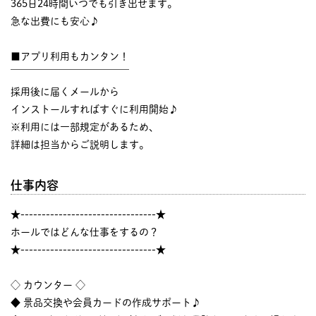
365日24時間いつでも引き出せます。
急な出費にも安心♪
■アプリ利用もカンタン！
￣￣￣￣￣￣￣￣￣￣￣￣
採用後に届くメールから
インストールすればすぐに利用開始♪
※利用には一部規定があるため、
詳細は担当からご説明します。
仕事内容
★--------------------------------★
ホールではどんな仕事をするの？
★--------------------------------★
◇ カウンター ◇
◆ 景品交換や会員カードの作成サポート♪