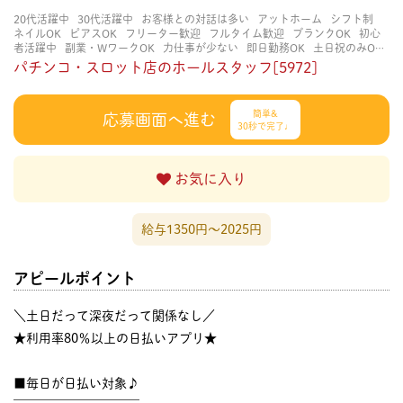
20代活躍中
30代活躍中
お客様との対話は多い
アットホーム
シフト制
ネイルOK
ピアスOK
フリーター歓迎
フルタイム歓迎
ブランクOK
初心
者活躍中
副業・WワークOK
力仕事が少ない
即日勤務OK
土日祝のみOK
学歴不問
服装自由
未経験・初心者OK
決められた時間できっちり
知識・
パチンコ・スロット店のホールスタッフ[5972]
経験不要
立ち仕事
経験者・有資格者歓迎
自分の都合に合わせやすい
茶
髪OK
賑やかな職場
週4日以上OK
長く働ける
長期歓迎
髪型自由
髪色
自由
簡単&
応募画面へ進む
30秒で完了♩
お気に入り
給与1350円〜2025円
アピールポイント
＼土日だって深夜だって関係なし／
★利用率80％以上の日払いアプリ★
■毎日が日払い対象♪