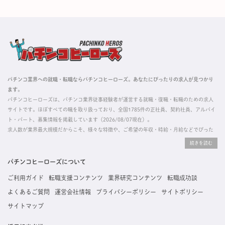
パチンコ業界への就職・転職ならパチンコヒーローズ。あなたにぴったりの求人が見つかり
ます。
パチンコヒーローズは、パチンコ業界従事経験者が運営する就職・復職・転職のための求人
サイトです。ほぼすべての職を取り扱っており、全国1785件の正社員、契約社員、アルバイ
ト・パート、募集情報を掲載しています（2026/08/07現在）。
求人数が業界最大規模だからこそ、様々な特徴や、ご希望の年収・時給・月給などでぴった
りな求人を探すことができ、ご利用者の約96%の方に「満足」とお答えいただいています。
掲載している求人は、すべて契約法人様から寄せられた正規の求人情報です。応募いただい
た内容はすぐに直接事業所に届くためスムーズに転職・復職できます。
パチンコヒーローズについて
ご利用ガイド
転職支援コンテンツ
業界研究コンテンツ
転職成功談
よくあるご質問
運営会社情報
プライバシーポリシー
サイトポリシー
サイトマップ