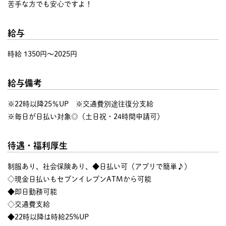
苦手な方でも安心ですよ！
給与
時給 1350円〜2025円
給与備考
※22時以降25％UP ※交通費別途往復分支給
※毎日が日払い対象◎（土日祝・24時間申請可）
待遇・福利厚生
制服あり、社会保険あり、◆日払い可（アプリで簡単♪）
◇現金日払いもセブンイレブンATMから可能
◆即日勤務可能
◇交通費支給
◆22時以降は時給25%UP