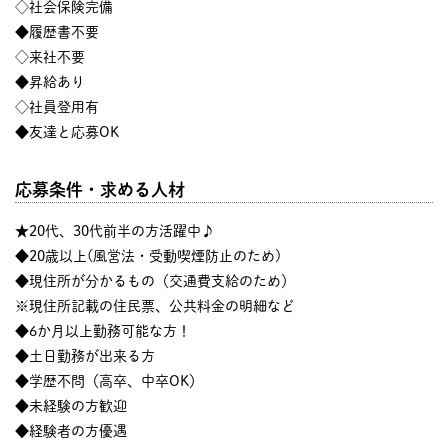
◇社会保険完備
◆履歴書不要
◇来社不要
◆昇給あり
◇社員登用有
◆友達と応募OK
応募条件・求める人材
★20代、30代前半の方活躍中♪
◆20歳以上(風営法・受動喫煙防止のため)
◆現住所が分かるもの（交通費支給のため）
※現住所記載の住民票、公共料金の明細など
◆6か月以上勤務可能な方！
◆土日勤務が出来る方
◆学歴不問（高卒、中卒OK）
◆未経験の方歓迎
◆経験者の方優遇