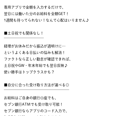
￣￣￣￣￣￣￣￣￣￣
専用アプリで金額を入力するだけで、
翌日には働いた分のお給料を全額GET！
1週間も待ってられない！なんて心配はいりません♪
■土日祝でも関係なし！
￣￣￣￣￣￣￣￣￣￣￣
経理がお休みだから振込が週明けに…
というよくある日払いの悩みも解消！
ファクトなら正しい勤怠が確認できれば、
土日祝やGW・年末年始でも翌日反映♪
使い勝手はトップクラスかも？
■自分に合った受け取り方法が選べる◎
￣￣￣￣￣￣￣￣￣￣￣￣￣￣￣￣￣￣
お給料はご自身の銀行口座でも、
セブン銀行ATMでも受け取り可能！
セブン銀行ならアプリのコード入力で、