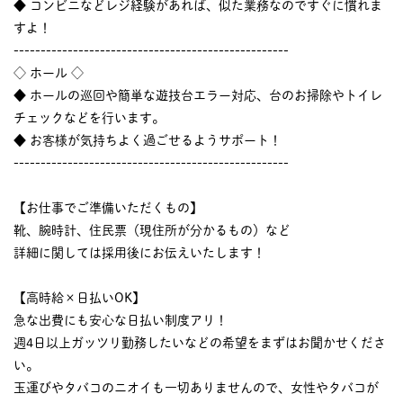
◆ コンビニなどレジ経験があれば、似た業務なのですぐに慣れま
すよ！
---------------------------------------------------
◇ ホール ◇
◆ ホールの巡回や簡単な遊技台エラー対応、台のお掃除やトイレ
チェックなどを行います。
◆ お客様が気持ちよく過ごせるようサポート！
---------------------------------------------------
【お仕事でご準備いただくもの】
靴、腕時計、住民票（現住所が分かるもの）など
詳細に関しては採用後にお伝えいたします！
【高時給×日払いOK】
急な出費にも安心な日払い制度アリ！
週4日以上ガッツリ勤務したいなどの希望をまずはお聞かせくださ
い。
玉運びやタバコのニオイも一切ありませんので、女性やタバコが