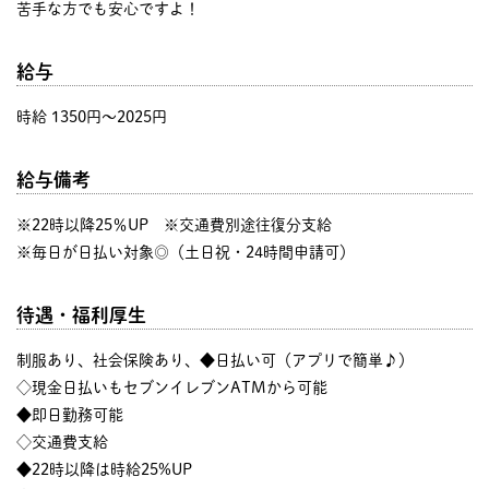
苦手な方でも安心ですよ！
給与
時給 1350円〜2025円
給与備考
※22時以降25％UP ※交通費別途往復分支給
※毎日が日払い対象◎（土日祝・24時間申請可）
待遇・福利厚生
制服あり、社会保険あり、◆日払い可（アプリで簡単♪）
◇現金日払いもセブンイレブンATMから可能
◆即日勤務可能
◇交通費支給
◆22時以降は時給25%UP