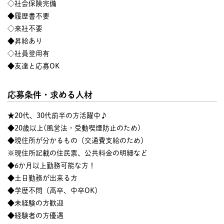
◇社会保険完備
◆履歴書不要
◇来社不要
◆昇給あり
◇社員登用有
◆友達と応募OK
応募条件・求める人材
★20代、30代前半の方活躍中♪
◆20歳以上(風営法・受動喫煙防止のため)
◆現住所が分かるもの（交通費支給のため）
※現住所記載の住民票、公共料金の明細など
◆6か月以上勤務可能な方！
◆土日勤務が出来る方
◆学歴不問（高卒、中卒OK）
◆未経験の方歓迎
◆経験者の方優遇