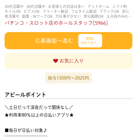
20代活躍中
30代活躍中
お客様との対話は多い
アットホーム
シフト制
ネイルOK
ピアスOK
フリーター歓迎
フルタイム歓迎
ブランクOK
初心
者活躍中
副業・WワークOK
力仕事が少ない
即日勤務OK
土日祝のみOK
学歴不問
服装自由
未経験・初心者OK
決められた時間できっちり
知識・
パチンコ・スロット店のホールスタッフ[5966]
経験不要
立ち仕事
経験者・有資格者歓迎
自分の都合に合わせやすい
茶
髪OK
賑やかな職場
週4日以上OK
長く働ける
長期歓迎
髪型自由
髪色
自由
簡単&
応募画面へ進む
30秒で完了♩
お気に入り
給与1350円〜2025円
アピールポイント
＼土日だって深夜だって関係なし／
★利用率80％以上の日払いアプリ★
■毎日が日払い対象♪