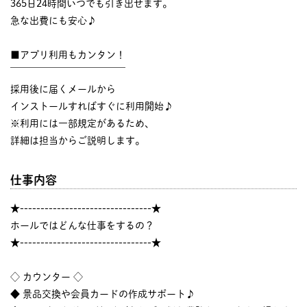
365日24時間いつでも引き出せます。
急な出費にも安心♪
■アプリ利用もカンタン！
￣￣￣￣￣￣￣￣￣￣￣￣
採用後に届くメールから
インストールすればすぐに利用開始♪
※利用には一部規定があるため、
詳細は担当からご説明します。
仕事内容
★--------------------------------★
ホールではどんな仕事をするの？
★--------------------------------★
◇ カウンター ◇
◆ 景品交換や会員カードの作成サポート♪