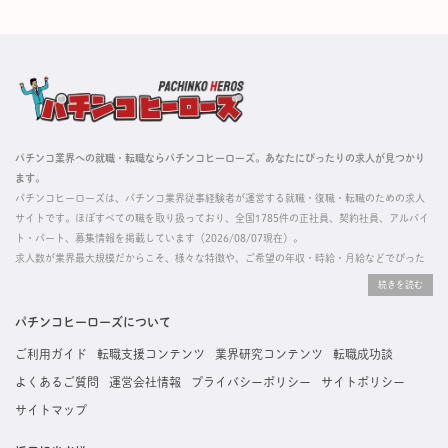
パチンコ業界への就職・転職ならパチンコヒーローズ。あなたにぴったりの求人が見つかり
ます。
パチンコヒーローズは、パチンコ業界従事経験者が運営する就職・復職・転職のための求人
サイトです。ほぼすべての職を取り扱っており、全国1785件の正社員、契約社員、アルバイ
ト・パート、募集情報を掲載しています（2026/08/07現在）。
求人数が業界最大規模だからこそ、様々な特徴や、ご希望の年収・時給・月給などでぴった
りな求人を探すことができ、ご利用者の約96%の方に「満足」とお答えいただいています。
掲載している求人は、すべて契約法人様から寄せられた正規の求人情報です。応募いただい
た内容はすぐに直接事業所に届くためスムーズに転職・復職できます。
パチンコヒーローズについて
ご利用ガイド
転職支援コンテンツ
業界研究コンテンツ
転職成功談
よくあるご質問
運営会社情報
プライバシーポリシー
サイトポリシー
サイトマップ