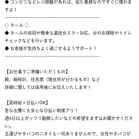
◆ コンビニなどレジ経験があれば、似た業務なのですぐに慣れま
すよ！
---------------------------------------------------
◇ ホール ◇
◆ ホールの巡回や簡単な遊技台エラー対応、台のお掃除やトイレ
チェックなどを行います。
◆ お客様が気持ちよく過ごせるようサポート！
---------------------------------------------------
【お仕事でご準備いただくもの】
靴、腕時計、住民票（現住所が分かるもの）など
詳細に関しては採用後にお伝えいたします！
【高時給×日払いOK】
急な出費にも安心な日払い制度アリ！
週4日以上ガッツリ勤務したいなどの希望をまずはお聞かせくださ
い。
玉運びやタバコのニオイも一切ありませんので、女性やタバコが