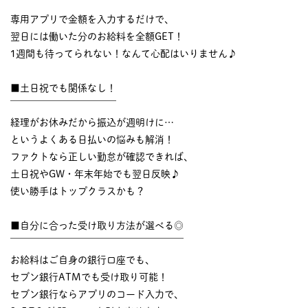
￣￣￣￣￣￣￣￣￣￣
専用アプリで金額を入力するだけで、
翌日には働いた分のお給料を全額GET！
1週間も待ってられない！なんて心配はいりません♪
■土日祝でも関係なし！
￣￣￣￣￣￣￣￣￣￣￣
経理がお休みだから振込が週明けに…
というよくある日払いの悩みも解消！
ファクトなら正しい勤怠が確認できれば、
土日祝やGW・年末年始でも翌日反映♪
使い勝手はトップクラスかも？
■自分に合った受け取り方法が選べる◎
￣￣￣￣￣￣￣￣￣￣￣￣￣￣￣￣￣￣
お給料はご自身の銀行口座でも、
セブン銀行ATMでも受け取り可能！
セブン銀行ならアプリのコード入力で、