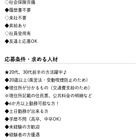
◇社会保険完備
◆履歴書不要
◇来社不要
◆昇給あり
◇社員登用有
◆友達と応募OK
応募条件・求める人材
★20代、30代前半の方活躍中♪
◆20歳以上(風営法・受動喫煙防止のため)
◆現住所が分かるもの（交通費支給のため）
※現住所記載の住民票、公共料金の明細など
◆6か月以上勤務可能な方！
◆土日勤務が出来る方
◆学歴不問（高卒、中卒OK）
◆未経験の方歓迎
◆経験者の方優遇