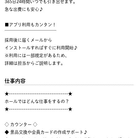
365日24時間いつでも引き出せます。
急な出費にも安心♪
■アプリ利用もカンタン！
￣￣￣￣￣￣￣￣￣￣￣￣
採用後に届くメールから
インストールすればすぐに利用開始♪
※利用には一部規定があるため、
詳細は担当からご説明します。
仕事内容
★--------------------------------★
ホールではどんな仕事をするの？
★--------------------------------★
◇ カウンター ◇
◆ 景品交換や会員カードの作成サポート♪