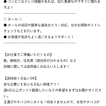
◆ コンビニなどレジ経験があれば、似た業務なのですぐに慣れま
すよ！
---------------------------------------------------
◇ ホール ◇
◆ ホールの巡回や簡単な遊技台エラー対応、台のお掃除やトイレ
チェックなどを行います。
◆ お客様が気持ちよく過ごせるようサポート！
---------------------------------------------------
【お仕事でご準備いただくもの】
靴、腕時計、住民票（現住所が分かるもの）など
詳細に関しては採用後にお伝えいたします！
【高時給×日払いOK】
急な出費にも安心な日払い制度アリ！
週4日以上ガッツリ勤務したいなどの希望をまずはお聞かせくださ
い。
玉運びやタバコのニオイも一切ありませんので、女性やタバコが