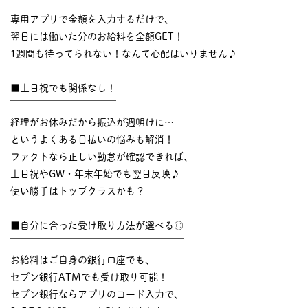
￣￣￣￣￣￣￣￣￣￣
専用アプリで金額を入力するだけで、
翌日には働いた分のお給料を全額GET！
1週間も待ってられない！なんて心配はいりません♪
■土日祝でも関係なし！
￣￣￣￣￣￣￣￣￣￣￣
経理がお休みだから振込が週明けに…
というよくある日払いの悩みも解消！
ファクトなら正しい勤怠が確認できれば、
土日祝やGW・年末年始でも翌日反映♪
使い勝手はトップクラスかも？
■自分に合った受け取り方法が選べる◎
￣￣￣￣￣￣￣￣￣￣￣￣￣￣￣￣￣￣
お給料はご自身の銀行口座でも、
セブン銀行ATMでも受け取り可能！
セブン銀行ならアプリのコード入力で、