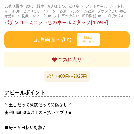
20代活躍中
30代活躍中
お客様との対話は多い
アットホーム
シフト制
ネイルOK
ピアスOK
フリーター歓迎
フルタイム歓迎
ブランクOK
初心
者活躍中
副業・WワークOK
力仕事が少ない
即日勤務OK
土日祝のみOK
学歴不問
服装自由
未経験・初心者OK
決められた時間できっちり
知識・
パチンコ・スロット店のホールスタッフ[15949]
経験不要
立ち仕事
経験者・有資格者歓迎
自分の都合に合わせやすい
茶
髪OK
賑やかな職場
週4日以上OK
長く働ける
長期歓迎
髪型自由
髪色
自由
簡単&
応募画面へ進む
30秒で完了♩
お気に入り
給与1400円〜2025円
アピールポイント
＼土日だって深夜だって関係なし／
★利用率80％以上の日払いアプリ★
■毎日が日払い対象♪