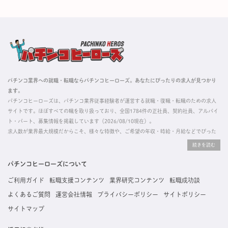
パチンコ業界への就職・転職ならパチンコヒーローズ。あなたにぴったりの求人が見つかり
ます。
パチンコヒーローズは、パチンコ業界従事経験者が運営する就職・復職・転職のための求人
サイトです。ほぼすべての職を取り扱っており、全国1784件の正社員、契約社員、アルバイ
ト・パート、募集情報を掲載しています（2026/08/10現在）。
求人数が業界最大規模だからこそ、様々な特徴や、ご希望の年収・時給・月給などでぴった
りな求人を探すことができ、ご利用者の約96%の方に「満足」とお答えいただいています。
掲載している求人は、すべて契約法人様から寄せられた正規の求人情報です。応募いただい
た内容はすぐに直接事業所に届くためスムーズに転職・復職できます。
パチンコヒーローズについて
ご利用ガイド
転職支援コンテンツ
業界研究コンテンツ
転職成功談
よくあるご質問
運営会社情報
プライバシーポリシー
サイトポリシー
サイトマップ