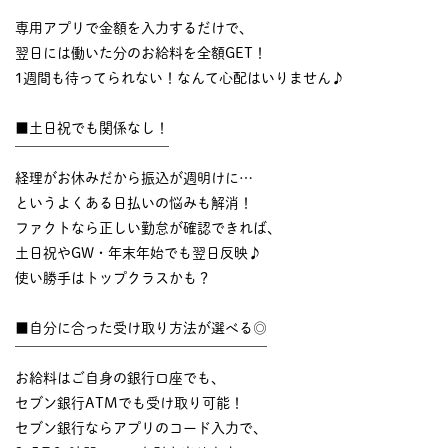
￣￣￣￣￣￣￣￣￣￣
専用アプリで金額を入力するだけで、
翌日には働いた分のお給料を全額GET！
1週間も待ってられない！なんて心配はいりません♪
■土日祝でも関係なし！
￣￣￣￣￣￣￣￣￣￣￣
経理がお休みだから振込が週明けに…
というよくある日払いの悩みも解消！
ファクトなら正しい勤怠が確認できれば、
土日祝やGW・年末年始でも翌日反映♪
使い勝手はトップクラスかも？
■自分に合った受け取り方法が選べる◎
￣￣￣￣￣￣￣￣￣￣￣￣￣￣￣￣￣￣
お給料はご自身の銀行口座でも、
セブン銀行ATMでも受け取り可能！
セブン銀行ならアプリのコード入力で、