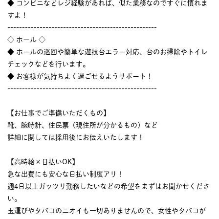
◆ コンビニなどレジ経験があれば、似た業務なのですぐに慣れま
すよ！
---------------------------------------------------
◇ ホール ◇
◆ ホールの巡回や簡単な遊技台エラー対応、台のお掃除やトイレ
チェックなどを行います。
◆ お客様が気持ちよく過ごせるようサポート！
---------------------------------------------------
【お仕事でご準備いただくもの】
靴、腕時計、住民票（現住所が分かるもの）など
詳細に関しては採用後にお伝えいたします！
【高時給×日払いOK】
急な出費にも安心な日払い制度アリ！
週4日以上ガッツリ勤務したいなどの希望をまずはお聞かせくださ
い。
玉運びやタバコのニオイも一切ありませんので、女性やタバコが