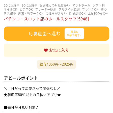
20代活躍中
30代活躍中
お客様との対話は多い
アットホーム
シフト制
ネイルOK
ピアスOK
フリーター歓迎
フルタイム歓迎
ブランクOK
初心
者活躍中
副業・WワークOK
力仕事が少ない
即日勤務OK
土日祝のみOK
学歴不問
服装自由
未経験・初心者OK
決められた時間できっちり
知識・
パチンコ・スロット店のホールスタッフ[5948]
経験不要
立ち仕事
経験者・有資格者歓迎
自分の都合に合わせやすい
茶
髪OK
賑やかな職場
週4日以上OK
長く働ける
長期歓迎
髪型自由
髪色
自由
簡単&
応募画面へ進む
30秒で完了♩
お気に入り
給与1350円〜2025円
アピールポイント
＼土日だって深夜だって関係なし／
★利用率80％以上の日払いアプリ★
■毎日が日払い対象♪