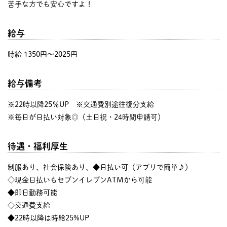
苦手な方でも安心ですよ！
給与
時給 1350円〜2025円
給与備考
※22時以降25％UP ※交通費別途往復分支給
※毎日が日払い対象◎（土日祝・24時間申請可）
待遇・福利厚生
制服あり、社会保険あり、◆日払い可（アプリで簡単♪）
◇現金日払いもセブンイレブンATMから可能
◆即日勤務可能
◇交通費支給
◆22時以降は時給25%UP