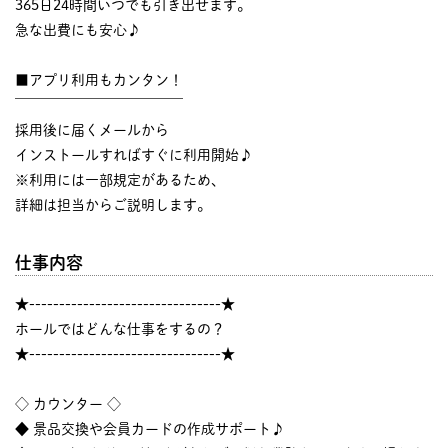
365日24時間いつでも引き出せます。
急な出費にも安心♪
■アプリ利用もカンタン！
￣￣￣￣￣￣￣￣￣￣￣￣
採用後に届くメールから
インストールすればすぐに利用開始♪
※利用には一部規定があるため、
詳細は担当からご説明します。
仕事内容
★--------------------------------★
ホールではどんな仕事をするの？
★--------------------------------★
◇ カウンター ◇
◆ 景品交換や会員カードの作成サポート♪