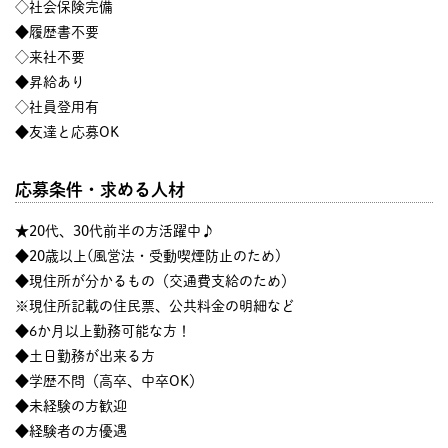
◇社会保険完備
◆履歴書不要
◇来社不要
◆昇給あり
◇社員登用有
◆友達と応募OK
応募条件・求める人材
★20代、30代前半の方活躍中♪
◆20歳以上(風営法・受動喫煙防止のため)
◆現住所が分かるもの（交通費支給のため）
※現住所記載の住民票、公共料金の明細など
◆6か月以上勤務可能な方！
◆土日勤務が出来る方
◆学歴不問（高卒、中卒OK）
◆未経験の方歓迎
◆経験者の方優遇