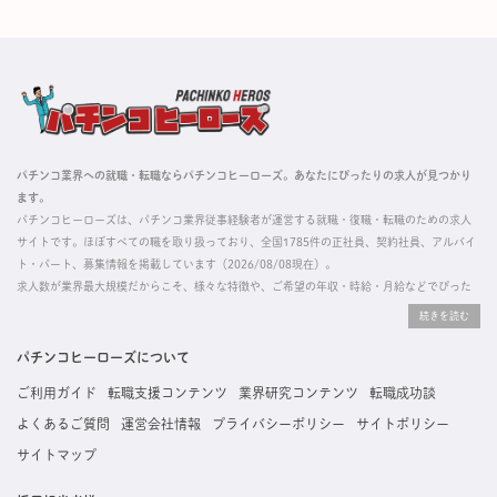
パチンコ業界への就職・転職ならパチンコヒーローズ。あなたにぴったりの求人が見つかり
ます。
パチンコヒーローズは、パチンコ業界従事経験者が運営する就職・復職・転職のための求人
サイトです。ほぼすべての職を取り扱っており、全国1785件の正社員、契約社員、アルバイ
ト・パート、募集情報を掲載しています（2026/08/08現在）。
求人数が業界最大規模だからこそ、様々な特徴や、ご希望の年収・時給・月給などでぴった
りな求人を探すことができ、ご利用者の約96%の方に「満足」とお答えいただいています。
掲載している求人は、すべて契約法人様から寄せられた正規の求人情報です。応募いただい
た内容はすぐに直接事業所に届くためスムーズに転職・復職できます。
パチンコヒーローズについて
ご利用ガイド
転職支援コンテンツ
業界研究コンテンツ
転職成功談
よくあるご質問
運営会社情報
プライバシーポリシー
サイトポリシー
サイトマップ