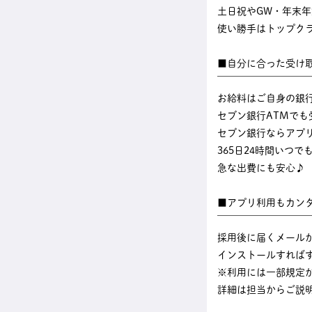
土日祝やGW・年末
使い勝手はトップク
■自分に合った受け
￣￣￣￣￣￣￣￣￣
お給料はご自身の銀
セブン銀行ATMでも
セブン銀行ならアプ
365日24時間いつ
急な出費にも安心♪
■アプリ利用もカン
￣￣￣￣￣￣￣￣￣
採用後に届くメール
インストールすれば
※利用には一部規定
詳細は担当からご説