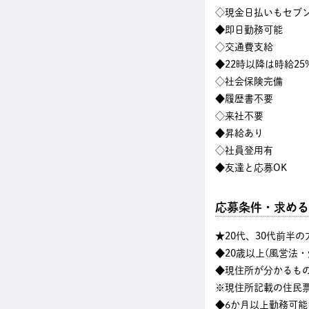
◇現金日払いもセブン
◆即日勤務可能
◇交通費支給
◆22時以降は時給25
◇社会保険完備
◆履歴書不要
◇来社不要
◆昇給あり
◇社員登用有
◆友達と応募OK
応募条件・求める
★20代、30代前半
◆20歳以上(風営法
◆現住所が分かるも
※現住所記載の住民
◆6か月以上勤務可能