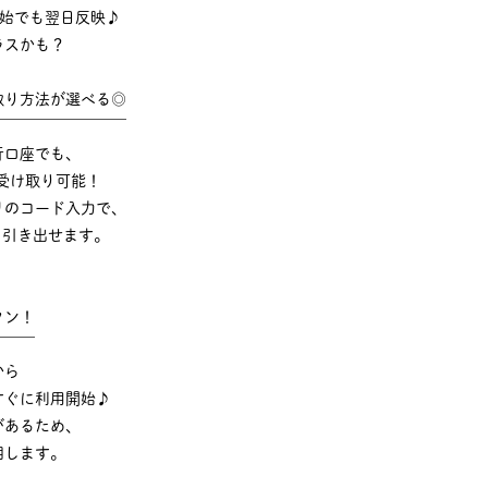
年始でも翌日反映♪
ラスかも？
取り方法が選べる◎
￣￣￣￣￣￣￣￣￣
行口座でも、
受け取り可能！
リのコード入力で、
でも引き出せます。
タン！
￣￣￣
から
すぐに利用開始♪
があるため、
明します。