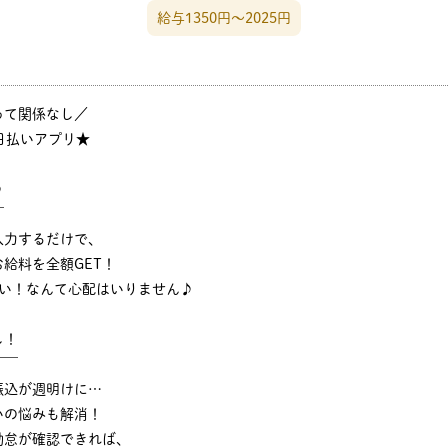
給与1350円〜2025円
って関係なし／
日払いアプリ★
♪
￣
入力するだけで、
給料を全額GET！
ない！なんて心配はいりません♪
し！
￣￣
振込が週明けに…
いの悩みも解消！
勤怠が確認できれば、