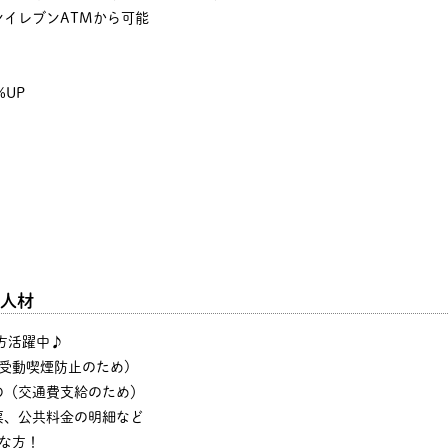
イレブンATMから可能
%UP
人材
の方活躍中♪
・受動喫煙防止のため)
の（交通費支給のため）
票、公共料金の明細など
な方！