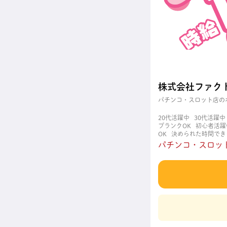
株式会社ファク
パチンコ・スロット店の
20代活躍中
30代活躍中
ブランクOK
初心者活躍
OK
決められた時間でき
職場
週4日以上OK
長
パチンコ・スロット