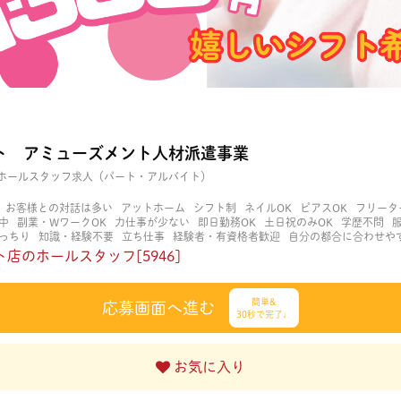
ト アミューズメント人材派遣事業
ホールスタッフ求人（パート・アルバイト）
お客様との対話は多い
アットホーム
シフト制
ネイルOK
ピアスOK
フリータ
中
副業・WワークOK
力仕事が少ない
即日勤務OK
土日祝のみOK
学歴不問
っちり
知識・経験不要
立ち仕事
経験者・有資格者歓迎
自分の都合に合わせや
く働ける
長期歓迎
髪型自由
髪色自由
店のホールスタッフ[5946]
簡単&
応募画面へ進む
30秒で完了♩
お気に入り