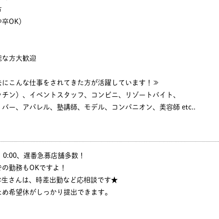
方
卒OK）
能な方大歓迎
去にこんな仕事をされてきた方が活躍しています！≫
ッチン）、イベントスタッフ、コンビニ、リゾートバイト、
バー、アパレル、塾講師、モデル、コンパニオン、美容師 etc..
:30、0:00、遅番急募店舗多数！
の勤務もOKですよ！
学生さんは、時差出勤など応相談です★
ため希望休がしっかり提出できます。