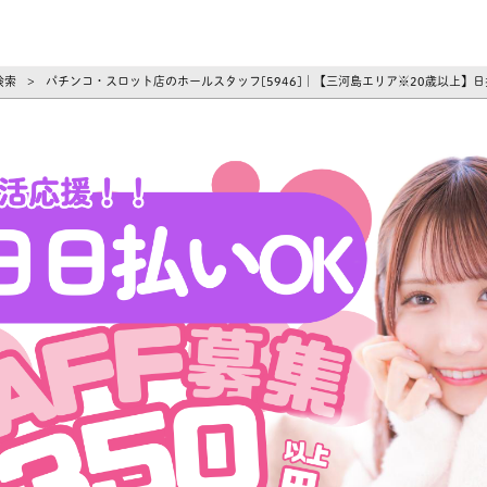
ーズ
検索
パチンコ・スロット店のホールスタッフ[5946]｜【三河島エリア※20歳以上】
>