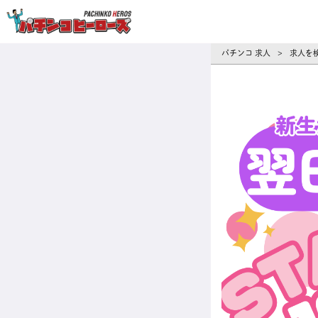
パチンコ求人・転職ならパチンコヒーロ
パチンコ 求人
求人を
>