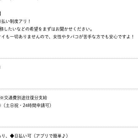
】
日払い制度アリ！
勤務したいなどの希望をまずはお聞かせください。
オイも一切ありませんので、女性やタバコが苦手な方でも安心ですよ！
円
P ※交通費別途往復分支給
（土日祝・24時間申請可）
あり、◆日払い可（アプリで簡単♪）