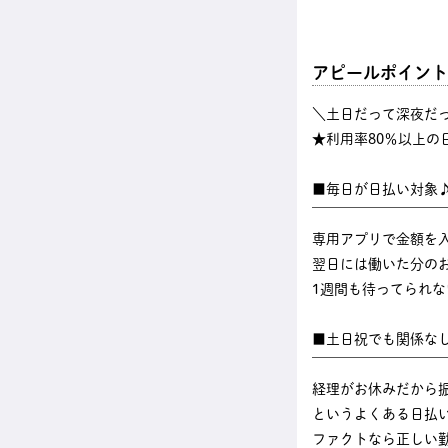
アピールポイント
＼土日だって深夜だ
★利用率80％以上の
■毎日が日払い対象
￣￣￣￣￣￣￣￣￣
専用アプリで金額を
翌日には働いた分のお
1週間も待ってられ
■土日祝でも関係な
￣￣￣￣￣￣￣￣￣
経理がお休みだから
というよくある日払
ファクトなら正しい