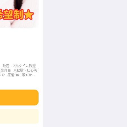
ー歓迎
フルタイム歓迎
服装自由
未経験・初心者
すい
茶髪OK
賑やかな