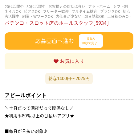
20代活躍中
30代活躍中
お客様との対話は多い
アットホーム
シフト制
ネイルOK
ピアスOK
フリーター歓迎
フルタイム歓迎
ブランクOK
初心
者活躍中
副業・WワークOK
力仕事が少ない
即日勤務OK
土日祝のみOK
学歴不問
服装自由
未経験・初心者OK
決められた時間できっちり
知識・
パチンコ・スロット店のホールスタッフ[5934]
経験不要
立ち仕事
経験者・有資格者歓迎
自分の都合に合わせやすい
茶
髪OK
賑やかな職場
週4日以上OK
長く働ける
長期歓迎
髪型自由
髪色
自由
簡単&
応募画面へ進む
30秒で完了♩
お気に入り
給与1400円〜2025円
アピールポイント
＼土日だって深夜だって関係なし／
★利用率80％以上の日払いアプリ★
■毎日が日払い対象♪