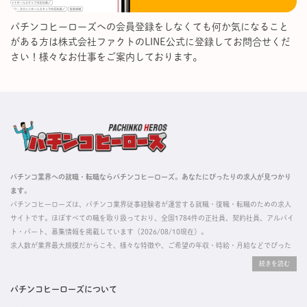
パチンコヒーローズへの会員登録をしなくても何か気になること
がある方は株式会社ファクトのLINE公式に登録してお問合せくだ
さい！様々なお仕事をご案内しております。
パチンコ業界への就職・転職ならパチンコヒーローズ。あなたにぴったりの求人が見つかり
ます。
パチンコヒーローズは、パチンコ業界従事経験者が運営する就職・復職・転職のための求人
サイトです。ほぼすべての職を取り扱っており、全国1784件の正社員、契約社員、アルバイ
ト・パート、募集情報を掲載しています（2026/08/10現在）。
求人数が業界最大規模だからこそ、様々な特徴や、ご希望の年収・時給・月給などでぴった
りな求人を探すことができ、ご利用者の約96%の方に「満足」とお答えいただいています。
掲載している求人は、すべて契約法人様から寄せられた正規の求人情報です。応募いただい
た内容はすぐに直接事業所に届くためスムーズに転職・復職できます。
パチンコヒーローズについて