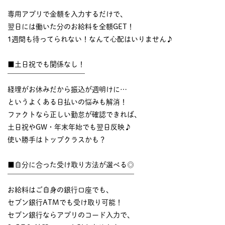
￣￣￣￣￣￣￣￣￣￣
専用アプリで金額を入力するだけで、
翌日には働いた分のお給料を全額GET！
1週間も待ってられない！なんて心配はいりません♪
■土日祝でも関係なし！
￣￣￣￣￣￣￣￣￣￣￣
経理がお休みだから振込が週明けに…
というよくある日払いの悩みも解消！
ファクトなら正しい勤怠が確認できれば、
土日祝やGW・年末年始でも翌日反映♪
使い勝手はトップクラスかも？
■自分に合った受け取り方法が選べる◎
￣￣￣￣￣￣￣￣￣￣￣￣￣￣￣￣￣￣
お給料はご自身の銀行口座でも、
セブン銀行ATMでも受け取り可能！
セブン銀行ならアプリのコード入力で、