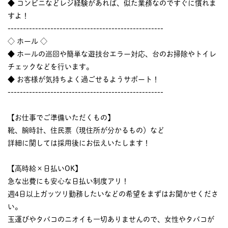
◆ コンビニなどレジ経験があれば、似た業務なのですぐに慣れま
すよ！
---------------------------------------------------
◇ ホール ◇
◆ ホールの巡回や簡単な遊技台エラー対応、台のお掃除やトイレ
チェックなどを行います。
◆ お客様が気持ちよく過ごせるようサポート！
---------------------------------------------------
【お仕事でご準備いただくもの】
靴、腕時計、住民票（現住所が分かるもの）など
詳細に関しては採用後にお伝えいたします！
【高時給×日払いOK】
急な出費にも安心な日払い制度アリ！
週4日以上ガッツリ勤務したいなどの希望をまずはお聞かせくださ
い。
玉運びやタバコのニオイも一切ありませんので、女性やタバコが