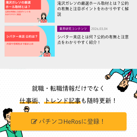
滝沢ガレソの厳選ホール取材とは？公約
の有無と注目ポイントをわかりやすく解
説
業界研究コンテンツ
2026,03,04
シバター来店とは何？公約の有無と注意
点をわかりやすく紹介！
就職・転職情報だけでなく
仕事術
、
トレンド記事
も随時更新！
パチンコHeRosに登録！