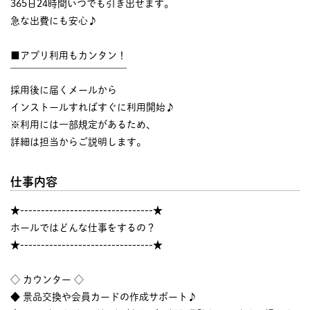
365日24時間いつでも引き出せます。
急な出費にも安心♪
■アプリ利用もカンタン！
￣￣￣￣￣￣￣￣￣￣￣￣
採用後に届くメールから
インストールすればすぐに利用開始♪
※利用には一部規定があるため、
詳細は担当からご説明します。
仕事内容
★--------------------------------★
ホールではどんな仕事をするの？
★--------------------------------★
◇ カウンター ◇
◆ 景品交換や会員カードの作成サポート♪