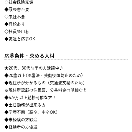
◇社会保険完備
◆履歴書不要
◇来社不要
◆昇給あり
◇社員登用有
◆友達と応募OK
応募条件・求める人材
★20代、30代前半の方活躍中♪
◆20歳以上(風営法・受動喫煙防止のため)
◆現住所が分かるもの（交通費支給のため）
※現住所記載の住民票、公共料金の明細など
◆6か月以上勤務可能な方！
◆土日勤務が出来る方
◆学歴不問（高卒、中卒OK）
◆未経験の方歓迎
◆経験者の方優遇