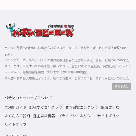
パチンコ業界への就職・転職ならパチンコヒーローズ。あなたにぴったりの求人が見つかり
ます。
パチンコヒーローズは、パチンコ業界従事経験者が運営する就職・復職・転職のための求人
サイトです。ほぼすべての職を取り扱っており、全国1785件の正社員、契約社員、アルバイ
ト・パート、募集情報を掲載しています（2026/08/08現在）。
求人数が業界最大規模だからこそ、様々な特徴や、ご希望の年収・時給・月給などでぴった
りな求人を探すことができ、ご利用者の約96%の方に「満足」とお答えいただいています。
掲載している求人は、すべて契約法人様から寄せられた正規の求人情報です。応募いただい
た内容はすぐに直接事業所に届くためスムーズに転職・復職できます。
パチンコヒーローズについて
ご利用ガイド
転職支援コンテンツ
業界研究コンテンツ
転職成功談
よくあるご質問
運営会社情報
プライバシーポリシー
サイトポリシー
サイトマップ