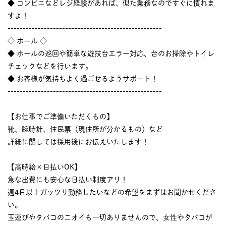
◆ コンビニなどレジ経験があれば、似た業務なのですぐに慣れま
すよ！
---------------------------------------------------
◇ ホール ◇
◆ ホールの巡回や簡単な遊技台エラー対応、台のお掃除やトイレ
チェックなどを行います。
◆ お客様が気持ちよく過ごせるようサポート！
---------------------------------------------------
【お仕事でご準備いただくもの】
靴、腕時計、住民票（現住所が分かるもの）など
詳細に関しては採用後にお伝えいたします！
【高時給×日払いOK】
急な出費にも安心な日払い制度アリ！
週4日以上ガッツリ勤務したいなどの希望をまずはお聞かせくださ
い。
玉運びやタバコのニオイも一切ありませんので、女性やタバコが