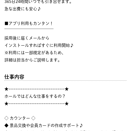
365日24時間いつでも引き出せます。
急な出費にも安心♪
■アプリ利用もカンタン！
￣￣￣￣￣￣￣￣￣￣￣￣
採用後に届くメールから
インストールすればすぐに利用開始♪
※利用には一部規定があるため、
詳細は担当からご説明します。
仕事内容
★--------------------------------★
ホールではどんな仕事をするの？
★--------------------------------★
◇ カウンター ◇
◆ 景品交換や会員カードの作成サポート♪