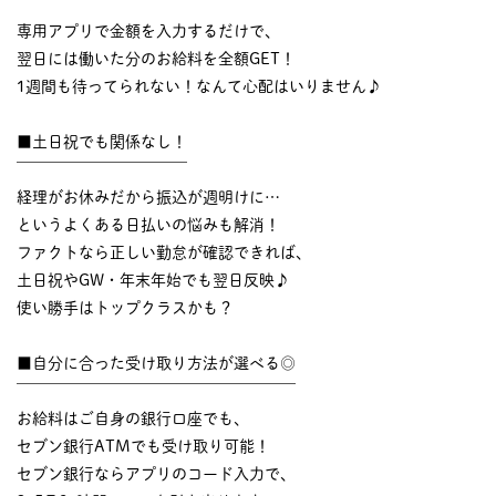
￣￣￣￣￣￣￣￣￣￣
専用アプリで金額を入力するだけで、
翌日には働いた分のお給料を全額GET！
1週間も待ってられない！なんて心配はいりません♪
■土日祝でも関係なし！
￣￣￣￣￣￣￣￣￣￣￣
経理がお休みだから振込が週明けに…
というよくある日払いの悩みも解消！
ファクトなら正しい勤怠が確認できれば、
土日祝やGW・年末年始でも翌日反映♪
使い勝手はトップクラスかも？
■自分に合った受け取り方法が選べる◎
￣￣￣￣￣￣￣￣￣￣￣￣￣￣￣￣￣￣
お給料はご自身の銀行口座でも、
セブン銀行ATMでも受け取り可能！
セブン銀行ならアプリのコード入力で、