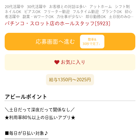
20代活躍中
30代活躍中
お客様との対話は多い
アットホーム
シフト制
ネイルOK
ピアスOK
フリーター歓迎
フルタイム歓迎
ブランクOK
初心
者活躍中
副業・WワークOK
力仕事が少ない
即日勤務OK
土日祝のみOK
学歴不問
服装自由
未経験・初心者OK
決められた時間できっちり
知識・
パチンコ・スロット店のホールスタッフ[5923]
経験不要
立ち仕事
経験者・有資格者歓迎
自分の都合に合わせやすい
茶
髪OK
賑やかな職場
週4日以上OK
長く働ける
長期歓迎
髪型自由
髪色
自由
簡単&
応募画面へ進む
30秒で完了♩
お気に入り
給与1350円〜2025円
アピールポイント
＼土日だって深夜だって関係なし／
★利用率80％以上の日払いアプリ★
■毎日が日払い対象♪