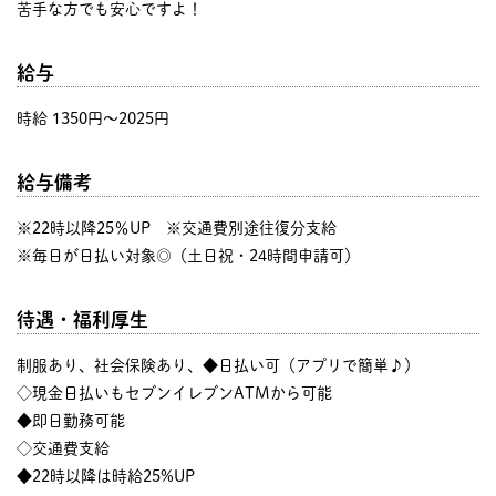
苦手な方でも安心ですよ！
給与
時給 1350円〜2025円
給与備考
※22時以降25％UP ※交通費別途往復分支給
※毎日が日払い対象◎（土日祝・24時間申請可）
待遇・福利厚生
制服あり、社会保険あり、◆日払い可（アプリで簡単♪）
◇現金日払いもセブンイレブンATMから可能
◆即日勤務可能
◇交通費支給
◆22時以降は時給25%UP