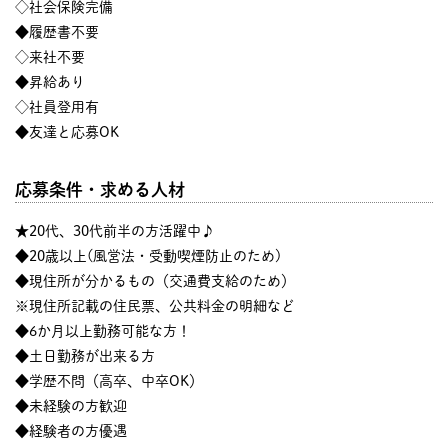
◇社会保険完備
◆履歴書不要
◇来社不要
◆昇給あり
◇社員登用有
◆友達と応募OK
応募条件・求める人材
★20代、30代前半の方活躍中♪
◆20歳以上(風営法・受動喫煙防止のため)
◆現住所が分かるもの（交通費支給のため）
※現住所記載の住民票、公共料金の明細など
◆6か月以上勤務可能な方！
◆土日勤務が出来る方
◆学歴不問（高卒、中卒OK）
◆未経験の方歓迎
◆経験者の方優遇