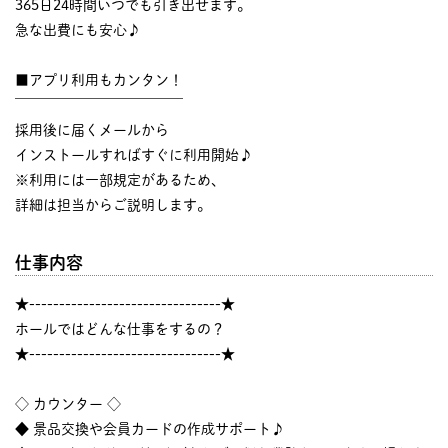
365日24時間いつでも引き出せます。
急な出費にも安心♪
■アプリ利用もカンタン！
￣￣￣￣￣￣￣￣￣￣￣￣
採用後に届くメールから
インストールすればすぐに利用開始♪
※利用には一部規定があるため、
詳細は担当からご説明します。
仕事内容
★--------------------------------★
ホールではどんな仕事をするの？
★--------------------------------★
◇ カウンター ◇
◆ 景品交換や会員カードの作成サポート♪