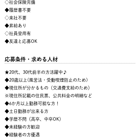
◇社会保険完備
◆履歴書不要
◇来社不要
◆昇給あり
◇社員登用有
◆友達と応募OK
応募条件・求める人材
★20代、30代前半の方活躍中♪
◆20歳以上(風営法・受動喫煙防止のため)
◆現住所が分かるもの（交通費支給のため）
※現住所記載の住民票、公共料金の明細など
◆6か月以上勤務可能な方！
◆土日勤務が出来る方
◆学歴不問（高卒、中卒OK）
◆未経験の方歓迎
◆経験者の方優遇