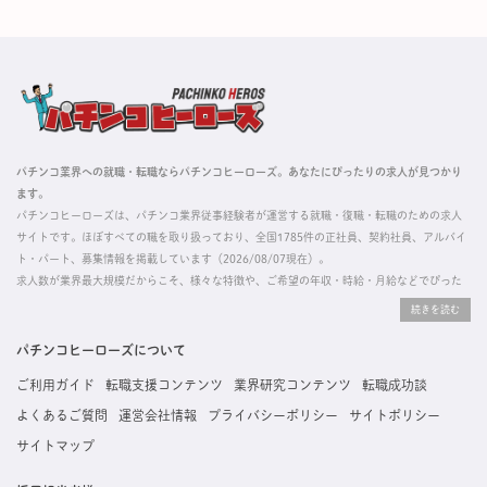
パチンコ業界への就職・転職ならパチンコヒーローズ。あなたにぴったりの求人が見つかり
ます。
パチンコヒーローズは、パチンコ業界従事経験者が運営する就職・復職・転職のための求人
サイトです。ほぼすべての職を取り扱っており、全国1785件の正社員、契約社員、アルバイ
ト・パート、募集情報を掲載しています（2026/08/07現在）。
求人数が業界最大規模だからこそ、様々な特徴や、ご希望の年収・時給・月給などでぴった
りな求人を探すことができ、ご利用者の約96%の方に「満足」とお答えいただいています。
掲載している求人は、すべて契約法人様から寄せられた正規の求人情報です。応募いただい
た内容はすぐに直接事業所に届くためスムーズに転職・復職できます。
パチンコヒーローズについて
ご利用ガイド
転職支援コンテンツ
業界研究コンテンツ
転職成功談
よくあるご質問
運営会社情報
プライバシーポリシー
サイトポリシー
サイトマップ