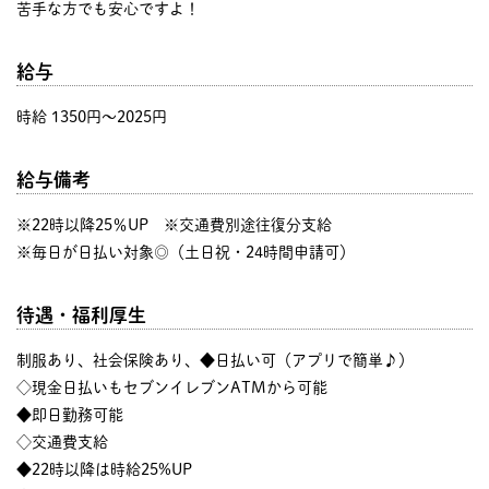
苦手な方でも安心ですよ！
給与
時給 1350円〜2025円
給与備考
※22時以降25％UP ※交通費別途往復分支給
※毎日が日払い対象◎（土日祝・24時間申請可）
待遇・福利厚生
制服あり、社会保険あり、◆日払い可（アプリで簡単♪）
◇現金日払いもセブンイレブンATMから可能
◆即日勤務可能
◇交通費支給
◆22時以降は時給25%UP