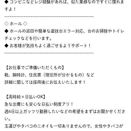
◆ コンビニなどレジ経験があれば、似た業務なのですぐに慣れま
すよ！
---------------------------------------------------
◇ ホール ◇
◆ ホールの巡回や簡単な遊技台エラー対応、台のお掃除やトイレ
チェックなどを行います。
◆ お客様が気持ちよく過ごせるようサポート！
---------------------------------------------------
【お仕事でご準備いただくもの】
靴、腕時計、住民票（現住所が分かるもの）など
詳細に関しては採用後にお伝えいたします！
【高時給×日払いOK】
急な出費にも安心な日払い制度アリ！
週4日以上ガッツリ勤務したいなどの希望をまずはお聞かせくださ
い。
玉運びやタバコのニオイも一切ありませんので、女性やタバコが