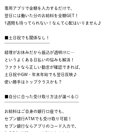
￣￣￣￣￣￣￣￣￣￣
専用アプリで金額を入力するだけで、
翌日には働いた分のお給料を全額GET！
1週間も待ってられない！なんて心配はいりません♪
■土日祝でも関係なし！
￣￣￣￣￣￣￣￣￣￣￣
経理がお休みだから振込が週明けに…
というよくある日払いの悩みも解消！
ファクトなら正しい勤怠が確認できれば、
土日祝やGW・年末年始でも翌日反映♪
使い勝手はトップクラスかも？
■自分に合った受け取り方法が選べる◎
￣￣￣￣￣￣￣￣￣￣￣￣￣￣￣￣￣￣
お給料はご自身の銀行口座でも、
セブン銀行ATMでも受け取り可能！
セブン銀行ならアプリのコード入力で、