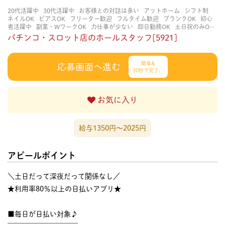
20代活躍中
30代活躍中
お客様との対話は多い
アットホーム
シフト制
ネイルOK
ピアスOK
フリーター歓迎
フルタイム歓迎
ブランクOK
初心
者活躍中
副業・WワークOK
力仕事が少ない
即日勤務OK
土日祝のみOK
学歴不問
服装自由
未経験・初心者OK
決められた時間できっちり
知識・
パチンコ・スロット店のホールスタッフ[5921]
経験不要
立ち仕事
経験者・有資格者歓迎
自分の都合に合わせやすい
茶
髪OK
賑やかな職場
週4日以上OK
長く働ける
長期歓迎
髪型自由
髪色
自由
簡単&
応募画面へ進む
30秒で完了♩
お気に入り
給与1350円〜2025円
アピールポイント
＼土日だって深夜だって関係なし／
★利用率80％以上の日払いアプリ★
■毎日が日払い対象♪