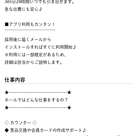
365日24時間いつでも引き出せます。
急な出費にも安心♪
■アプリ利用もカンタン！
￣￣￣￣￣￣￣￣￣￣￣￣
採用後に届くメールから
インストールすればすぐに利用開始♪
※利用には一部規定があるため、
詳細は担当からご説明します。
仕事内容
★--------------------------------★
ホールではどんな仕事をするの？
★--------------------------------★
◇ カウンター ◇
◆ 景品交換や会員カードの作成サポート♪