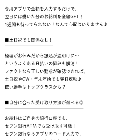
￣￣￣￣￣￣￣￣￣￣
専用アプリで金額を入力するだけで、
翌日には働いた分のお給料を全額GET！
1週間も待ってられない！なんて心配はいりません♪
■土日祝でも関係なし！
￣￣￣￣￣￣￣￣￣￣￣
経理がお休みだから振込が週明けに…
というよくある日払いの悩みも解消！
ファクトなら正しい勤怠が確認できれば、
土日祝やGW・年末年始でも翌日反映♪
使い勝手はトップクラスかも？
■自分に合った受け取り方法が選べる◎
￣￣￣￣￣￣￣￣￣￣￣￣￣￣￣￣￣￣
お給料はご自身の銀行口座でも、
セブン銀行ATMでも受け取り可能！
セブン銀行ならアプリのコード入力で、