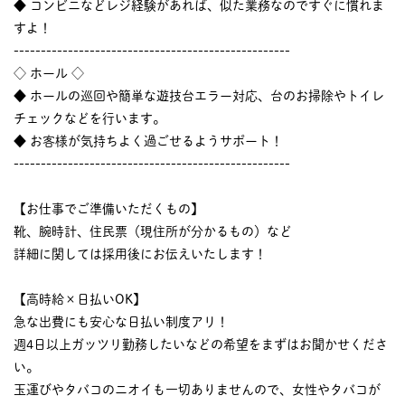
◆ コンビニなどレジ経験があれば、似た業務なのですぐに慣れま
すよ！
---------------------------------------------------
◇ ホール ◇
◆ ホールの巡回や簡単な遊技台エラー対応、台のお掃除やトイレ
チェックなどを行います。
◆ お客様が気持ちよく過ごせるようサポート！
---------------------------------------------------
【お仕事でご準備いただくもの】
靴、腕時計、住民票（現住所が分かるもの）など
詳細に関しては採用後にお伝えいたします！
【高時給×日払いOK】
急な出費にも安心な日払い制度アリ！
週4日以上ガッツリ勤務したいなどの希望をまずはお聞かせくださ
い。
玉運びやタバコのニオイも一切ありませんので、女性やタバコが