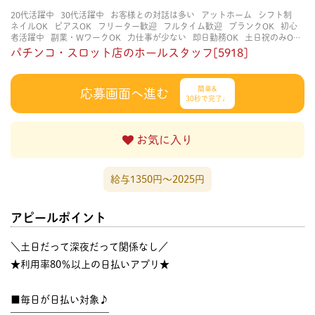
20代活躍中
30代活躍中
お客様との対話は多い
アットホーム
シフト制
ネイルOK
ピアスOK
フリーター歓迎
フルタイム歓迎
ブランクOK
初心
者活躍中
副業・WワークOK
力仕事が少ない
即日勤務OK
土日祝のみOK
学歴不問
服装自由
未経験・初心者OK
決められた時間できっちり
知識・
パチンコ・スロット店のホールスタッフ[5918]
経験不要
立ち仕事
経験者・有資格者歓迎
自分の都合に合わせやすい
茶
髪OK
賑やかな職場
週4日以上OK
長く働ける
長期歓迎
髪型自由
髪色
自由
簡単&
応募画面へ進む
30秒で完了♩
お気に入り
給与1350円〜2025円
アピールポイント
＼土日だって深夜だって関係なし／
★利用率80％以上の日払いアプリ★
■毎日が日払い対象♪