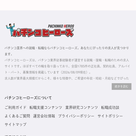
パチンコ業界への就職・転職ならパチンコヒーローズ。あなたにぴったりの求人が見つかり
ます。
パチンコヒーローズは、パチンコ業界従事経験者が運営する就職・復職・転職のための求人
サイトです。ほぼすべての職を取り扱っており、全国1785件の正社員、契約社員、アルバイ
ト・パート、募集情報を掲載しています（2026/08/09現在）。
求人数が業界最大規模だからこそ、様々な特徴や、ご希望の年収・時給・月給などでぴった
りな求人を探すことができ、ご利用者の約96%の方に「満足」とお答えいただいています。
掲載している求人は、すべて契約法人様から寄せられた正規の求人情報です。応募いただい
た内容はすぐに直接事業所に届くためスムーズに転職・復職できます。
パチンコヒーローズについて
ご利用ガイド
転職支援コンテンツ
業界研究コンテンツ
転職成功談
よくあるご質問
運営会社情報
プライバシーポリシー
サイトポリシー
サイトマップ