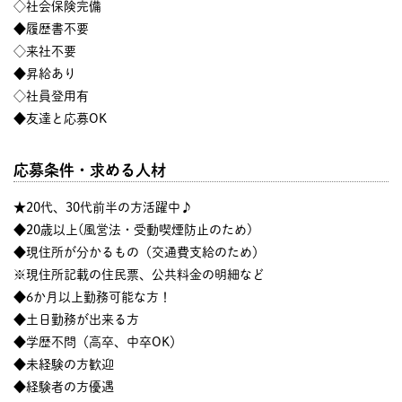
◇社会保険完備
◆履歴書不要
◇来社不要
◆昇給あり
◇社員登用有
◆友達と応募OK
応募条件・求める人材
★20代、30代前半の方活躍中♪
◆20歳以上(風営法・受動喫煙防止のため)
◆現住所が分かるもの（交通費支給のため）
※現住所記載の住民票、公共料金の明細など
◆6か月以上勤務可能な方！
◆土日勤務が出来る方
◆学歴不問（高卒、中卒OK）
◆未経験の方歓迎
◆経験者の方優遇