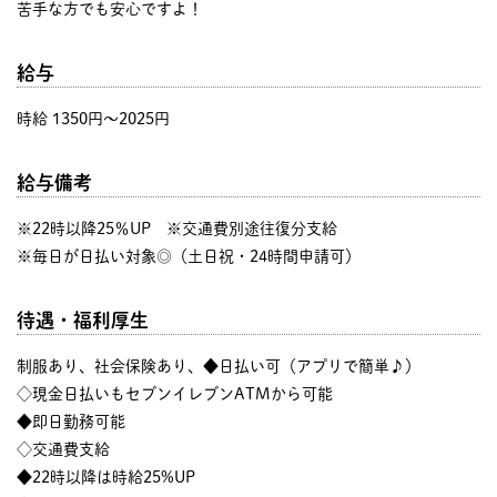
苦手な方でも安心ですよ！
給与
時給 1350円〜2025円
給与備考
※22時以降25％UP ※交通費別途往復分支給
※毎日が日払い対象◎（土日祝・24時間申請可）
待遇・福利厚生
制服あり、社会保険あり、◆日払い可（アプリで簡単♪）
◇現金日払いもセブンイレブンATMから可能
◆即日勤務可能
◇交通費支給
◆22時以降は時給25%UP