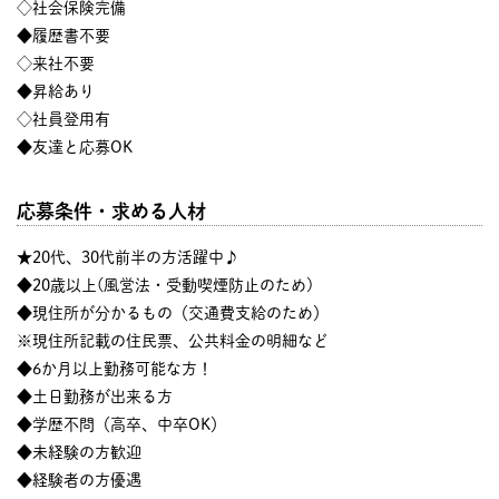
◇社会保険完備
◆履歴書不要
◇来社不要
◆昇給あり
◇社員登用有
◆友達と応募OK
応募条件・求める人材
★20代、30代前半の方活躍中♪
◆20歳以上(風営法・受動喫煙防止のため)
◆現住所が分かるもの（交通費支給のため）
※現住所記載の住民票、公共料金の明細など
◆6か月以上勤務可能な方！
◆土日勤務が出来る方
◆学歴不問（高卒、中卒OK）
◆未経験の方歓迎
◆経験者の方優遇