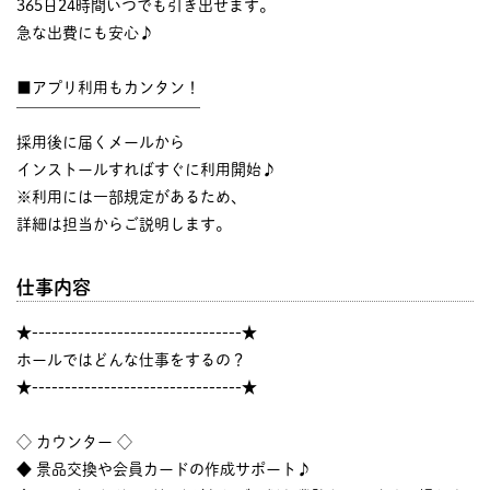
365日24時間いつでも引き出せます。
急な出費にも安心♪
■アプリ利用もカンタン！
￣￣￣￣￣￣￣￣￣￣￣￣
採用後に届くメールから
インストールすればすぐに利用開始♪
※利用には一部規定があるため、
詳細は担当からご説明します。
仕事内容
★--------------------------------★
ホールではどんな仕事をするの？
★--------------------------------★
◇ カウンター ◇
◆ 景品交換や会員カードの作成サポート♪