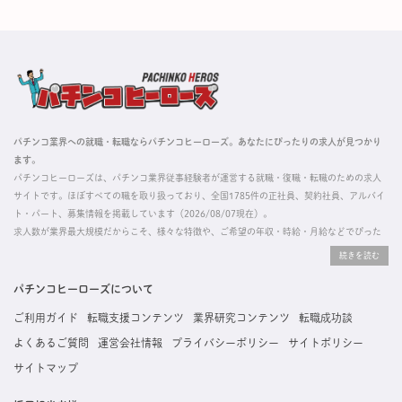
パチンコ業界への就職・転職ならパチンコヒーローズ。あなたにぴったりの求人が見つかり
ます。
パチンコヒーローズは、パチンコ業界従事経験者が運営する就職・復職・転職のための求人
サイトです。ほぼすべての職を取り扱っており、全国1785件の正社員、契約社員、アルバイ
ト・パート、募集情報を掲載しています（2026/08/07現在）。
求人数が業界最大規模だからこそ、様々な特徴や、ご希望の年収・時給・月給などでぴった
りな求人を探すことができ、ご利用者の約96%の方に「満足」とお答えいただいています。
掲載している求人は、すべて契約法人様から寄せられた正規の求人情報です。応募いただい
た内容はすぐに直接事業所に届くためスムーズに転職・復職できます。
パチンコヒーローズについて
ご利用ガイド
転職支援コンテンツ
業界研究コンテンツ
転職成功談
よくあるご質問
運営会社情報
プライバシーポリシー
サイトポリシー
サイトマップ