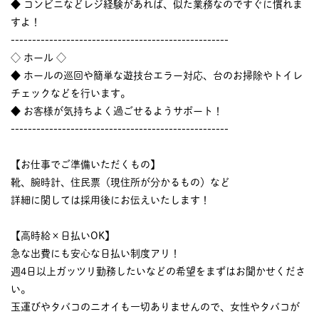
◆ コンビニなどレジ経験があれば、似た業務なのですぐに慣れま
すよ！
---------------------------------------------------
◇ ホール ◇
◆ ホールの巡回や簡単な遊技台エラー対応、台のお掃除やトイレ
チェックなどを行います。
◆ お客様が気持ちよく過ごせるようサポート！
---------------------------------------------------
【お仕事でご準備いただくもの】
靴、腕時計、住民票（現住所が分かるもの）など
詳細に関しては採用後にお伝えいたします！
【高時給×日払いOK】
急な出費にも安心な日払い制度アリ！
週4日以上ガッツリ勤務したいなどの希望をまずはお聞かせくださ
い。
玉運びやタバコのニオイも一切ありませんので、女性やタバコが