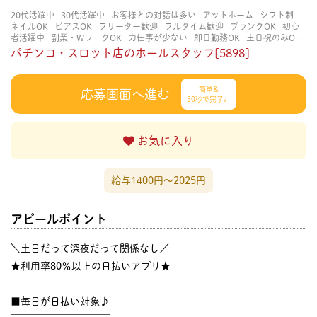
20代活躍中
30代活躍中
お客様との対話は多い
アットホーム
シフト制
ネイルOK
ピアスOK
フリーター歓迎
フルタイム歓迎
ブランクOK
初心
者活躍中
副業・WワークOK
力仕事が少ない
即日勤務OK
土日祝のみOK
学歴不問
服装自由
未経験・初心者OK
決められた時間できっちり
知識・
パチンコ・スロット店のホールスタッフ[5898]
経験不要
立ち仕事
経験者・有資格者歓迎
自分の都合に合わせやすい
茶
髪OK
賑やかな職場
週4日以上OK
長く働ける
長期歓迎
髪型自由
髪色
自由
簡単&
応募画面へ進む
30秒で完了♩
お気に入り
給与1400円〜2025円
アピールポイント
＼土日だって深夜だって関係なし／
★利用率80％以上の日払いアプリ★
■毎日が日払い対象♪