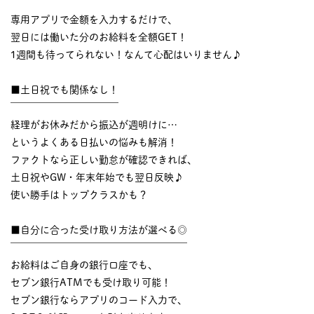
￣￣￣￣￣￣￣￣￣￣
専用アプリで金額を入力するだけで、
翌日には働いた分のお給料を全額GET！
1週間も待ってられない！なんて心配はいりません♪
■土日祝でも関係なし！
￣￣￣￣￣￣￣￣￣￣￣
経理がお休みだから振込が週明けに…
というよくある日払いの悩みも解消！
ファクトなら正しい勤怠が確認できれば、
土日祝やGW・年末年始でも翌日反映♪
使い勝手はトップクラスかも？
■自分に合った受け取り方法が選べる◎
￣￣￣￣￣￣￣￣￣￣￣￣￣￣￣￣￣￣
お給料はご自身の銀行口座でも、
セブン銀行ATMでも受け取り可能！
セブン銀行ならアプリのコード入力で、