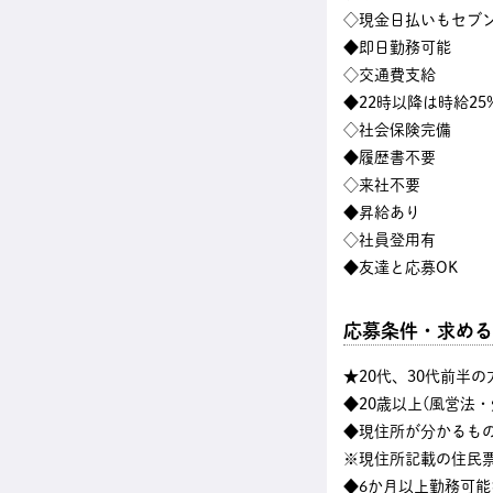
◇現金日払いもセブン
◆即日勤務可能
◇交通費支給
◆22時以降は時給25
◇社会保険完備
◆履歴書不要
◇来社不要
◆昇給あり
◇社員登用有
◆友達と応募OK
応募条件・求める
★20代、30代前半
◆20歳以上(風営法
◆現住所が分かるも
※現住所記載の住民
◆6か月以上勤務可能