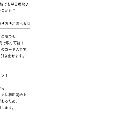
年始でも翌日反映♪
ラスかも？
取り方法が選べる◎
￣￣￣￣￣￣￣￣￣
行口座でも、
受け取り可能！
リのコード入力で、
でも引き出せます。
タン！
￣￣￣
から
すぐに利用開始♪
があるため、
明します。