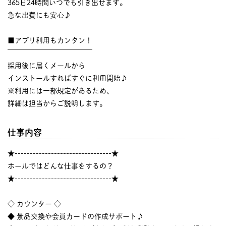
365日24時間いつでも引き出せます。
急な出費にも安心♪
■アプリ利用もカンタン！
￣￣￣￣￣￣￣￣￣￣￣￣
採用後に届くメールから
インストールすればすぐに利用開始♪
※利用には一部規定があるため、
詳細は担当からご説明します。
仕事内容
★--------------------------------★
ホールではどんな仕事をするの？
★--------------------------------★
◇ カウンター ◇
◆ 景品交換や会員カードの作成サポート♪