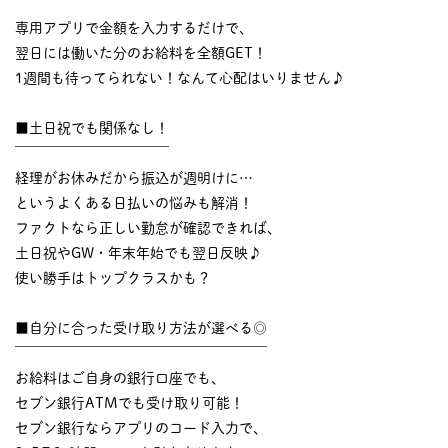
￣￣￣￣￣￣￣￣￣￣
専用アプリで金額を入力するだけで、
翌日には働いた分のお給料を全額GET！
1週間も待ってられない！なんて心配はいりません♪
■土日祝でも関係なし！
￣￣￣￣￣￣￣￣￣￣￣
経理がお休みだから振込が週明けに…
というよくある日払いの悩みも解消！
ファクトなら正しい勤怠が確認できれば、
土日祝やGW・年末年始でも翌日反映♪
使い勝手はトップクラスかも？
■自分に合った受け取り方法が選べる◎
￣￣￣￣￣￣￣￣￣￣￣￣￣￣￣￣￣￣
お給料はご自身の銀行口座でも、
セブン銀行ATMでも受け取り可能！
セブン銀行ならアプリのコード入力で、