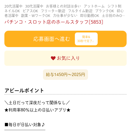
20代活躍中
30代活躍中
お客様との対話は多い
アットホーム
シフト制
ネイルOK
ピアスOK
フリーター歓迎
フルタイム歓迎
ブランクOK
初心
者活躍中
副業・WワークOK
力仕事が少ない
即日勤務OK
土日祝のみOK
学歴不問
服装自由
未経験・初心者OK
決められた時間できっちり
知識・
パチンコ・スロット店のホールスタッフ[5853]
経験不要
立ち仕事
経験者・有資格者歓迎
自分の都合に合わせやすい
茶
髪OK
賑やかな職場
週4日以上OK
長く働ける
長期歓迎
髪型自由
髪色
自由
簡単&
応募画面へ進む
30秒で完了♩
お気に入り
給与1450円〜2025円
アピールポイント
＼土日だって深夜だって関係なし／
★利用率80％以上の日払いアプリ★
■毎日が日払い対象♪