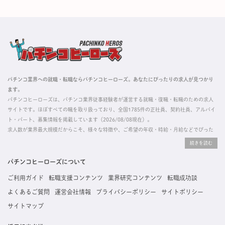
パチンコ業界への就職・転職ならパチンコヒーローズ。あなたにぴったりの求人が見つかり
ます。
パチンコヒーローズは、パチンコ業界従事経験者が運営する就職・復職・転職のための求人
サイトです。ほぼすべての職を取り扱っており、全国1785件の正社員、契約社員、アルバイ
ト・パート、募集情報を掲載しています（2026/08/08現在）。
求人数が業界最大規模だからこそ、様々な特徴や、ご希望の年収・時給・月給などでぴった
りな求人を探すことができ、ご利用者の約96%の方に「満足」とお答えいただいています。
掲載している求人は、すべて契約法人様から寄せられた正規の求人情報です。応募いただい
た内容はすぐに直接事業所に届くためスムーズに転職・復職できます。
パチンコヒーローズについて
ご利用ガイド
転職支援コンテンツ
業界研究コンテンツ
転職成功談
よくあるご質問
運営会社情報
プライバシーポリシー
サイトポリシー
サイトマップ