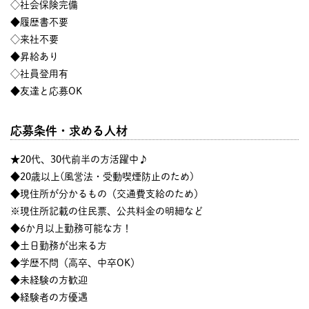
◇社会保険完備
◆履歴書不要
◇来社不要
◆昇給あり
◇社員登用有
◆友達と応募OK
応募条件・求める人材
★20代、30代前半の方活躍中♪
◆20歳以上(風営法・受動喫煙防止のため)
◆現住所が分かるもの（交通費支給のため）
※現住所記載の住民票、公共料金の明細など
◆6か月以上勤務可能な方！
◆土日勤務が出来る方
◆学歴不問（高卒、中卒OK）
◆未経験の方歓迎
◆経験者の方優遇