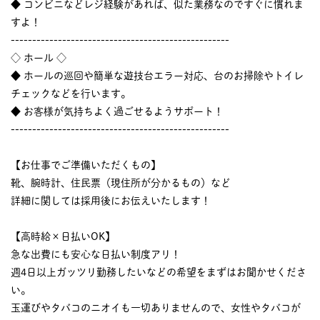
◆ コンビニなどレジ経験があれば、似た業務なのですぐに慣れま
すよ！
---------------------------------------------------
◇ ホール ◇
◆ ホールの巡回や簡単な遊技台エラー対応、台のお掃除やトイレ
チェックなどを行います。
◆ お客様が気持ちよく過ごせるようサポート！
---------------------------------------------------
【お仕事でご準備いただくもの】
靴、腕時計、住民票（現住所が分かるもの）など
詳細に関しては採用後にお伝えいたします！
【高時給×日払いOK】
急な出費にも安心な日払い制度アリ！
週4日以上ガッツリ勤務したいなどの希望をまずはお聞かせくださ
い。
玉運びやタバコのニオイも一切ありませんので、女性やタバコが