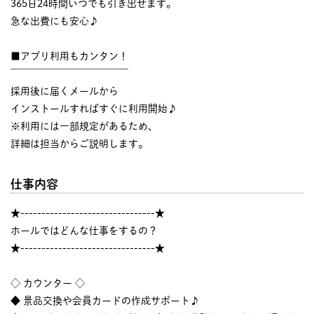
365日24時間いつでも引き出せます。
急な出費にも安心♪
■アプリ利用もカンタン！
￣￣￣￣￣￣￣￣￣￣￣￣
採用後に届くメールから
インストールすればすぐに利用開始♪
※利用には一部規定があるため、
詳細は担当からご説明します。
仕事内容
★--------------------------------★
ホールではどんな仕事をするの？
★--------------------------------★
◇ カウンター ◇
◆ 景品交換や会員カードの作成サポート♪