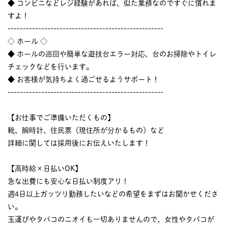
◆ コンビニなどレジ経験があれば、似た業務なのですぐに慣れま
すよ！
---------------------------------------------------
◇ ホール ◇
◆ ホールの巡回や簡単な遊技台エラー対応、台のお掃除やトイレ
チェックなどを行います。
◆ お客様が気持ちよく過ごせるようサポート！
---------------------------------------------------
【お仕事でご準備いただくもの】
靴、腕時計、住民票（現住所が分かるもの）など
詳細に関しては採用後にお伝えいたします！
【高時給×日払いOK】
急な出費にも安心な日払い制度アリ！
週4日以上ガッツリ勤務したいなどの希望をまずはお聞かせくださ
い。
玉運びやタバコのニオイも一切ありませんので、女性やタバコが