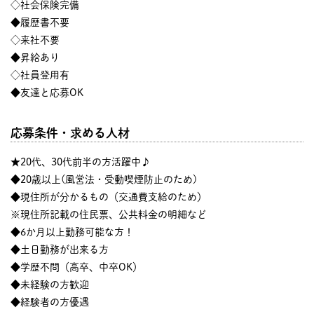
◇社会保険完備
◆履歴書不要
◇来社不要
◆昇給あり
◇社員登用有
◆友達と応募OK
応募条件・求める人材
★20代、30代前半の方活躍中♪
◆20歳以上(風営法・受動喫煙防止のため)
◆現住所が分かるもの（交通費支給のため）
※現住所記載の住民票、公共料金の明細など
◆6か月以上勤務可能な方！
◆土日勤務が出来る方
◆学歴不問（高卒、中卒OK）
◆未経験の方歓迎
◆経験者の方優遇