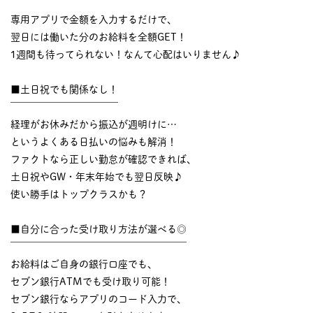
￣￣￣￣￣￣￣￣￣￣
専用アプリで金額を入力するだけで、
翌日には働いた分のお給料を全額GET！
1週間も待ってられない！なんて心配はいりません♪
■土日祝でも関係なし！
￣￣￣￣￣￣￣￣￣￣￣
経理がお休みだから振込が週明けに…
というよくある日払いの悩みも解消！
ファクトなら正しい勤怠が確認できれば、
土日祝やGW・年末年始でも翌日反映♪
使い勝手はトップクラスかも？
■自分に合った受け取り方法が選べる◎
￣￣￣￣￣￣￣￣￣￣￣￣￣￣￣￣￣￣
お給料はご自身の銀行口座でも、
セブン銀行ATMでも受け取り可能！
セブン銀行ならアプリのコード入力で、