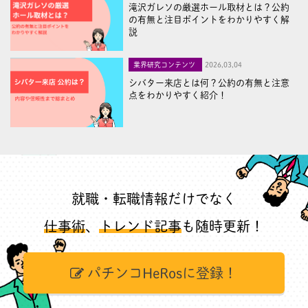
滝沢ガレソの厳選ホール取材とは？公約
の有無と注目ポイントをわかりやすく解
説
業界研究コンテンツ
2026,03,04
シバター来店とは何？公約の有無と注意
点をわかりやすく紹介！
就職・転職情報だけでなく
仕事術
、
トレンド記事
も随時更新！
パチンコHeRosに登録！