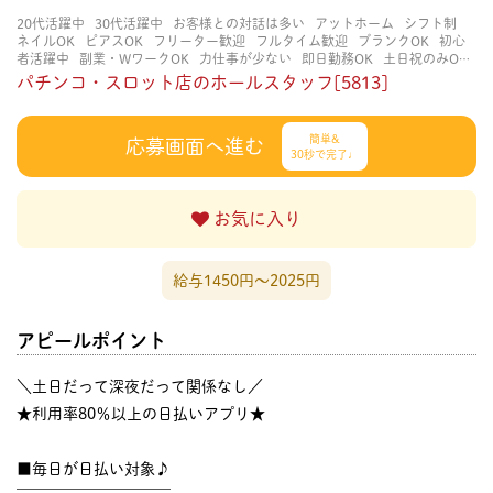
20代活躍中
30代活躍中
お客様との対話は多い
アットホーム
シフト制
ネイルOK
ピアスOK
フリーター歓迎
フルタイム歓迎
ブランクOK
初心
者活躍中
副業・WワークOK
力仕事が少ない
即日勤務OK
土日祝のみOK
学歴不問
服装自由
未経験・初心者OK
決められた時間できっちり
知識・
パチンコ・スロット店のホールスタッフ[5813]
経験不要
立ち仕事
経験者・有資格者歓迎
自分の都合に合わせやすい
茶
髪OK
賑やかな職場
週4日以上OK
長く働ける
長期歓迎
髪型自由
髪色
自由
簡単&
応募画面へ進む
30秒で完了♩
お気に入り
給与1450円〜2025円
アピールポイント
＼土日だって深夜だって関係なし／
★利用率80％以上の日払いアプリ★
■毎日が日払い対象♪