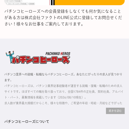
パチンコヒーローズへの会員登録をしなくても何か気になること
がある方は株式会社ファクトのLINE公式に登録してお問合せくだ
さい！様々なお仕事をご案内しております。
パチンコ業界への就職・転職ならパチンコヒーローズ。あなたにぴったりの求人が見つかり
ます。
パチンコヒーローズは、パチンコ業界従事経験者が運営する就職・復職・転職のための求人
サイトです。ほぼすべての職を取り扱っており、全国1784件の正社員、契約社員、アルバイ
ト・パート、募集情報を掲載しています（2026/08/10現在）。
求人数が業界最大規模だからこそ、様々な特徴や、ご希望の年収・時給・月給などでぴった
りな求人を探すことができ、ご利用者の約96%の方に「満足」とお答えいただいています。
掲載している求人は、すべて契約法人様から寄せられた正規の求人情報です。応募いただい
た内容はすぐに直接事業所に届くためスムーズに転職・復職できます。
パチンコヒーローズについて