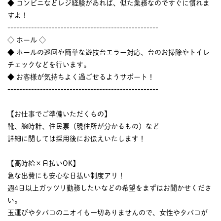
◆ コンビニなどレジ経験があれば、似た業務なのですぐに慣れま
すよ！
---------------------------------------------------
◇ ホール ◇
◆ ホールの巡回や簡単な遊技台エラー対応、台のお掃除やトイレ
チェックなどを行います。
◆ お客様が気持ちよく過ごせるようサポート！
---------------------------------------------------
【お仕事でご準備いただくもの】
靴、腕時計、住民票（現住所が分かるもの）など
詳細に関しては採用後にお伝えいたします！
【高時給×日払いOK】
急な出費にも安心な日払い制度アリ！
週4日以上ガッツリ勤務したいなどの希望をまずはお聞かせくださ
い。
玉運びやタバコのニオイも一切ありませんので、女性やタバコが