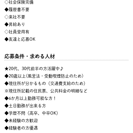
◇社会保険完備
◆履歴書不要
◇来社不要
◆昇給あり
◇社員登用有
◆友達と応募OK
応募条件・求める人材
★20代、30代前半の方活躍中♪
◆20歳以上(風営法・受動喫煙防止のため)
◆現住所が分かるもの（交通費支給のため）
※現住所記載の住民票、公共料金の明細など
◆6か月以上勤務可能な方！
◆土日勤務が出来る方
◆学歴不問（高卒、中卒OK）
◆未経験の方歓迎
◆経験者の方優遇