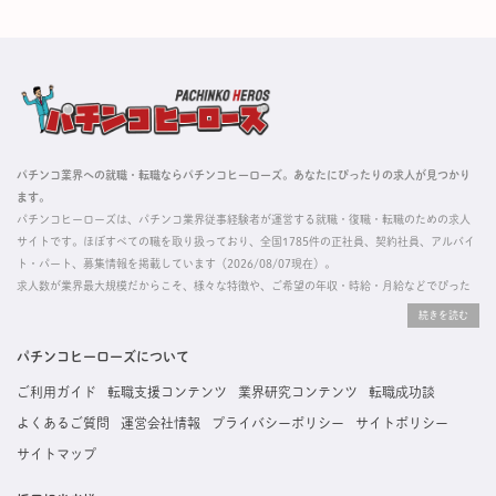
パチンコ業界への就職・転職ならパチンコヒーローズ。あなたにぴったりの求人が見つかり
ます。
パチンコヒーローズは、パチンコ業界従事経験者が運営する就職・復職・転職のための求人
サイトです。ほぼすべての職を取り扱っており、全国1785件の正社員、契約社員、アルバイ
ト・パート、募集情報を掲載しています（2026/08/07現在）。
求人数が業界最大規模だからこそ、様々な特徴や、ご希望の年収・時給・月給などでぴった
りな求人を探すことができ、ご利用者の約96%の方に「満足」とお答えいただいています。
掲載している求人は、すべて契約法人様から寄せられた正規の求人情報です。応募いただい
た内容はすぐに直接事業所に届くためスムーズに転職・復職できます。
パチンコヒーローズについて
ご利用ガイド
転職支援コンテンツ
業界研究コンテンツ
転職成功談
よくあるご質問
運営会社情報
プライバシーポリシー
サイトポリシー
サイトマップ