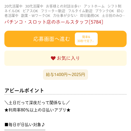
20代活躍中
30代活躍中
お客様との対話は多い
アットホーム
シフト制
ネイルOK
ピアスOK
フリーター歓迎
フルタイム歓迎
ブランクOK
初心
者活躍中
副業・WワークOK
力仕事が少ない
即日勤務OK
土日祝のみOK
学歴不問
服装自由
未経験・初心者OK
決められた時間できっちり
知識・
パチンコ・スロット店のホールスタッフ[5784]
経験不要
立ち仕事
経験者・有資格者歓迎
自分の都合に合わせやすい
茶
髪OK
賑やかな職場
週4日以上OK
長く働ける
長期歓迎
髪型自由
髪色
自由
簡単&
応募画面へ進む
30秒で完了♩
お気に入り
給与1400円〜2025円
アピールポイント
＼土日だって深夜だって関係なし／
★利用率80％以上の日払いアプリ★
■毎日が日払い対象♪