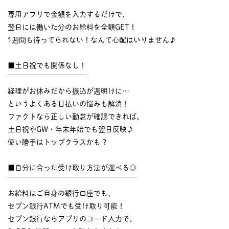
￣￣￣￣￣￣￣￣￣￣
専用アプリで金額を入力するだけで、
翌日には働いた分のお給料を全額GET！
1週間も待ってられない！なんて心配はいりません♪
■土日祝でも関係なし！
￣￣￣￣￣￣￣￣￣￣￣
経理がお休みだから振込が週明けに…
というよくある日払いの悩みも解消！
ファクトなら正しい勤怠が確認できれば、
土日祝やGW・年末年始でも翌日反映♪
使い勝手はトップクラスかも？
■自分に合った受け取り方法が選べる◎
￣￣￣￣￣￣￣￣￣￣￣￣￣￣￣￣￣￣
お給料はご自身の銀行口座でも、
セブン銀行ATMでも受け取り可能！
セブン銀行ならアプリのコード入力で、