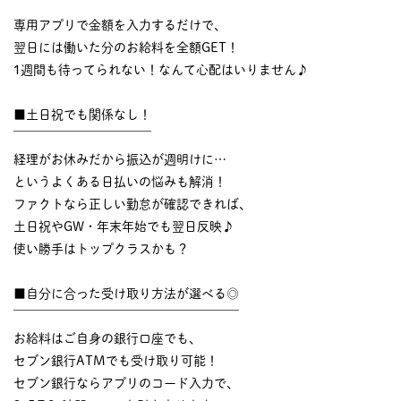
￣￣￣￣￣￣￣￣￣￣
専用アプリで金額を入力するだけで、
翌日には働いた分のお給料を全額GET！
1週間も待ってられない！なんて心配はいりません♪
■土日祝でも関係なし！
￣￣￣￣￣￣￣￣￣￣￣
経理がお休みだから振込が週明けに…
というよくある日払いの悩みも解消！
ファクトなら正しい勤怠が確認できれば、
土日祝やGW・年末年始でも翌日反映♪
使い勝手はトップクラスかも？
■自分に合った受け取り方法が選べる◎
￣￣￣￣￣￣￣￣￣￣￣￣￣￣￣￣￣￣
お給料はご自身の銀行口座でも、
セブン銀行ATMでも受け取り可能！
セブン銀行ならアプリのコード入力で、