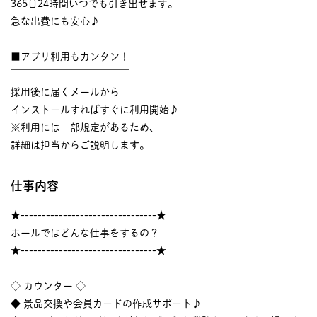
365日24時間いつでも引き出せます。
急な出費にも安心♪
■アプリ利用もカンタン！
￣￣￣￣￣￣￣￣￣￣￣￣
採用後に届くメールから
インストールすればすぐに利用開始♪
※利用には一部規定があるため、
詳細は担当からご説明します。
仕事内容
★--------------------------------★
ホールではどんな仕事をするの？
★--------------------------------★
◇ カウンター ◇
◆ 景品交換や会員カードの作成サポート♪