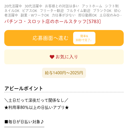
20代活躍中
30代活躍中
お客様との対話は多い
アットホーム
シフト制
ネイルOK
ピアスOK
フリーター歓迎
フルタイム歓迎
ブランクOK
初心
者活躍中
副業・WワークOK
力仕事が少ない
即日勤務OK
土日祝のみOK
学歴不問
服装自由
未経験・初心者OK
決められた時間できっちり
知識・
パチンコ・スロット店のホールスタッフ[5783]
経験不要
立ち仕事
経験者・有資格者歓迎
自分の都合に合わせやすい
茶
髪OK
賑やかな職場
週4日以上OK
長く働ける
長期歓迎
髪型自由
髪色
自由
簡単&
応募画面へ進む
30秒で完了♩
お気に入り
給与1400円〜2025円
アピールポイント
＼土日だって深夜だって関係なし／
★利用率80％以上の日払いアプリ★
■毎日が日払い対象♪