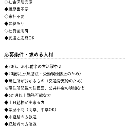
◇社会保険完備
◆履歴書不要
◇来社不要
◆昇給あり
◇社員登用有
◆友達と応募OK
応募条件・求める人材
★20代、30代前半の方活躍中♪
◆20歳以上(風営法・受動喫煙防止のため)
◆現住所が分かるもの（交通費支給のため）
※現住所記載の住民票、公共料金の明細など
◆6か月以上勤務可能な方！
◆土日勤務が出来る方
◆学歴不問（高卒、中卒OK）
◆未経験の方歓迎
◆経験者の方優遇