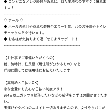
◆ コンビニなどレジ経験があれば、似た業務なのですぐに慣れま
すよ！
---------------------------------------------------
◇ ホール ◇
◆ ホールの巡回や簡単な遊技台エラー対応、台のお掃除やトイレ
チェックなどを行います。
◆ お客様が気持ちよく過ごせるようサポート！
---------------------------------------------------
【お仕事でご準備いただくもの】
靴、腕時計、住民票（現住所が分かるもの）など
詳細に関しては採用後にお伝えいたします！
【高時給×日払いOK】
急な出費にも安心な日払い制度アリ！
週4日以上ガッツリ勤務したいなどの希望をまずはお聞かせくださ
い。
玉運びやタバコのニオイも一切ありませんので、女性やタバコが