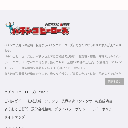
パチンコ業界への就職・転職ならパチンコヒーローズ。あなたにぴったりの求人が見つかり
ます。
パチンコヒーローズは、パチンコ業界従事経験者が運営する就職・復職・転職のための求人
サイトです。ほぼすべての職を取り扱っており、全国1785件の正社員、契約社員、アルバイ
ト・パート、募集情報を掲載しています（2026/08/07現在）。
求人数が業界最大規模だからこそ、様々な特徴や、ご希望の年収・時給・月給などでぴった
りな求人を探すことができ、ご利用者の約96%の方に「満足」とお答えいただいています。
掲載している求人は、すべて契約法人様から寄せられた正規の求人情報です。応募いただい
た内容はすぐに直接事業所に届くためスムーズに転職・復職できます。
パチンコヒーローズについて
ご利用ガイド
転職支援コンテンツ
業界研究コンテンツ
転職成功談
よくあるご質問
運営会社情報
プライバシーポリシー
サイトポリシー
サイトマップ